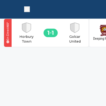
'
60
En Direct
1
1
Horbury
Golcar
Deeping 
Town
United