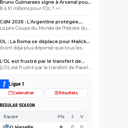
Bruno Guimaraes signe à Arsenal pour
90 ME (officiel)
8 à 10 millions pour l'OL ? ^^
CdM 2026 : L’Argentine protégée,
François Letexier a pris cher
La pire Coupe du Monde de l'histoire du
Football.
OL : La Roma se déplace pour Malick
Fofana
ils ont déjà plus dépensé que tous les
clubs de ligue macdo réunis hors quatar..
L’OL est frustré par le transfert de
ils veulent juste profitez au maximum des
Pavel Sulc
(L’OL est frustré par le transfert de Pavel
clubs qui sont beaucoup plus mal lotis
Sulc) ... mais le public aussi commence a
qu'eux c'est la loi du plus fort tout
être frustré ... la vente de ces "excellents"
simplement..
Ligue 1
joueurs dont fait partie Pavel Sulc ... pour
Calendrier
Résultats
récupérer quoi ? qui? À un moment
donné il faudra bien arriver a construire
REGULAR SEASON
dans le long terme... et avec , seulement
avec , une équipe régulière ça finira par
Équipe
Pts
J
V
N
D
BP
B
payer, mais là pour l'instant, ???
1
O
.
Marseille
0
0
0
0
0
0