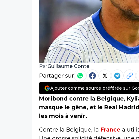
Guillaume Conte
Par
Partager sur
Ajouter comme source préférée sur Go
Moribond contre la Belgique, Kyli
masque le gêne, et le Real Madrid
les mois à venir.
Contre la Belgique, la
France
a util
Une grosse solidité défensive, une 