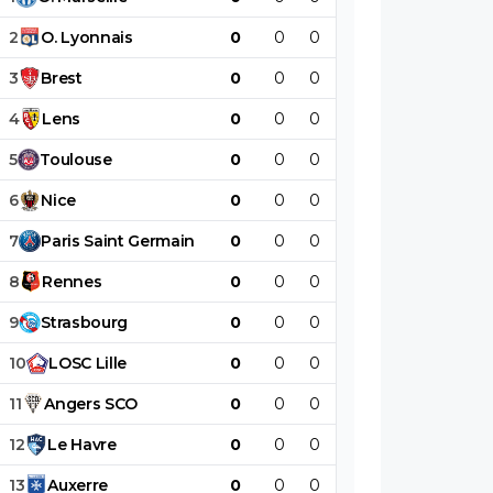
2
O
.
Lyonnais
0
0
0
0
0
0
3
Brest
0
0
0
0
0
0
4
Lens
0
0
0
0
0
0
5
Toulouse
0
0
0
0
0
0
6
Nice
0
0
0
0
0
0
7
Paris
Saint
Germain
0
0
0
0
0
0
8
Rennes
0
0
0
0
0
0
9
Strasbourg
0
0
0
0
0
0
10
LOSC
Lille
0
0
0
0
0
0
11
Angers
SCO
0
0
0
0
0
0
12
Le
Havre
0
0
0
0
0
0
13
Auxerre
0
0
0
0
0
0