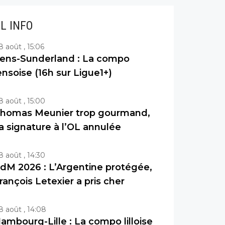
IL INFO
8 août , 15:06
ens-Sunderland : La compo
ensoise (16h sur Ligue1+)
8 août , 15:00
homas Meunier trop gourmand,
a signature à l’OL annulée
8 août , 14:30
dM 2026 : L’Argentine protégée,
rançois Letexier a pris cher
8 août , 14:08
ambourg-Lille : La compo lilloise