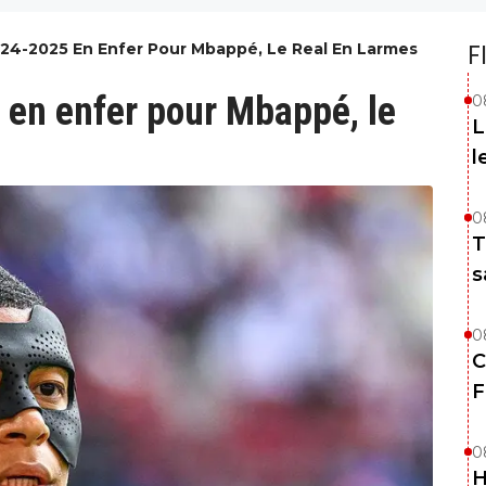
24-2025 En Enfer Pour Mbappé, Le Real En Larmes
F
en enfer pour Mbappé, le
0
L
l
0
T
s
0
C
F
0
H