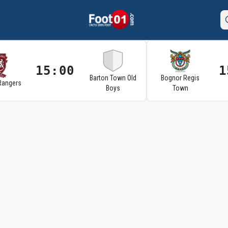
15:00
1
Barton Town Old
Bognor Regis
Rangers
Boys
Town