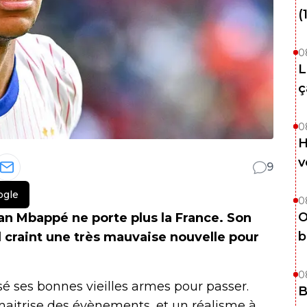
(
0
L
ç
0
H
v
9
ogle
0
O
an Mbappé ne porte plus la France. Son
b
 craint une très mauvaise nouvelle pour
0
isé ses bonnes vieilles armes pour passer.
B
maitrise des évènements, et un réalisme à