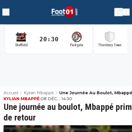
20:30
2
Sheffield
Parkgate
Thornbury Town
Accueil
Kylian Mbappé
Une Journée Au Boulot, Mbapp
KYLIAN MBAPPÉ
•
08 DÉC. , 14:30
Prime De Retour
Une journée au boulot, Mbappé pri
de retour