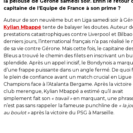
la pelouse de Gérone samedi soir. Enfin le retour 
capitaine de l’Equipe de France à son prime ?
Auteur de son neuvième but en Liga samedi soir à Gér
Kylian Mbappé
tente de balayer les doutes. Auteur d
prestations catastrophiques contre Liverpool et Bilbao
derniers jours, l’international français n’a pas réalisé l
de sa vie contre Gérone. Mais cette fois, le capitaine de
Bleus a trouvé le chemin des filets en inscrivant un bu
splendide. Après un appel incisif, le Bondynois a marq
d’une frappe puissante dans un angle fermé. De quoi f
le plein de confiance avant un match crucial en Ligue
Champions face à l’Atalanta Bergame. Après la victoire
club merengue, Kylian Mbappé a estimé qu’il avait
simplement fait son
« travail »
en marquant, une phrase
n’est pas sans rappeler la fameuse punchline de
« la j
au boulot »
après la victoire du PSG à Marseille.