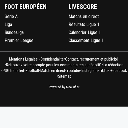
FOOT EUROPÉEN
LIVESCORE
Serie A
Matchs en direct
Liga
Résultats Ligue 1
Bundesliga
Calendrier Ligue 1
Premier League
Classement Ligue 1
•
Mentions Légales - Confidentialité
Contact, recrutement et publicité
•
•
Retrouvez votre compte pour les commentaires sur Foot01
La rédaction
•
•
•
•
•
•
•
PSG transfert
Football
Match en direct
Youtube
Instagram
TikTok
Facebook
•
Sitemap
Powered by Newsifier