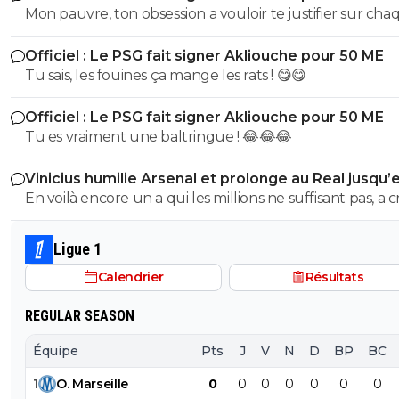
Mon pauvre, ton obsession a vouloir te justifier sur cha
commentaire 🤣😂😂 Tu aurais la queue d'un chat qui s
Officiel : Le PSG fait signer Akliouche pour 50 ME
de bouche et on t'accuserait de l'avoir mangé que tu ni
Tu sais, les fouines ça mange les rats ! 😋😋
encore....mdr
Officiel : Le PSG fait signer Akliouche pour 50 ME
Tu es vraiment une baltringue ! 😂😂😂
Vinicius humilie Arsenal et prolonge au Real jusqu’
2032
En voilà encore un a qui les millions ne suffisant pas, a 
sur son club pour en récupérer quelques uns de plus.
mec pareil me pue au nez...Reste au Réal et continue a
Ligue 1
pourrir le vestiaire !
Calendrier
Résultats
REGULAR SEASON
Équipe
Pts
J
V
N
D
BP
BC
1
O
.
Marseille
0
0
0
0
0
0
0