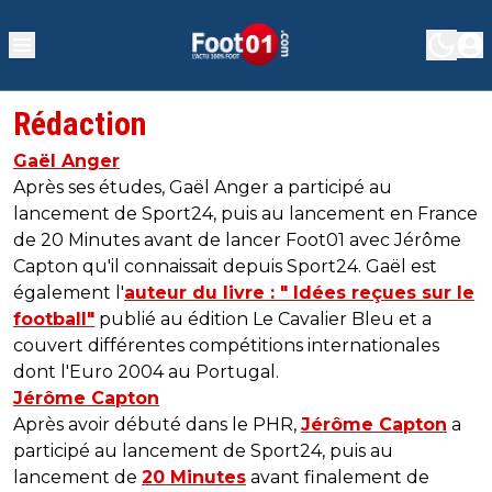
Rédaction
Gaël Anger
Après ses études, Gaël Anger a participé au
lancement de Sport24, puis au lancement en France
de 20 Minutes avant de lancer Foot01 avec Jérôme
Capton qu'il connaissait depuis Sport24. Gaël est
également l'
auteur du livre : " Idées reçues sur le
football"
publié au édition Le Cavalier Bleu et a
couvert différentes compétitions internationales
dont l'Euro 2004 au Portugal.
Jérôme Capton
Après avoir débuté dans le PHR,
Jérôme Capton
a
participé au lancement de Sport24, puis au
lancement de
20 Minutes
avant finalement de