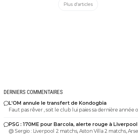
Plus d'articles
DERNIERS COMMENTAIRES
L’OM annule le transfert de Kondogbia
Faut pas rêver , soit le club lui paies sa dernière année
arrangement a l'amiable, style il a un club qui lui donn
PSG : 170ME pour Barcola, alerte rouge à Liverpool
par mois et l'OM paie la différence sur l'année... Sinon c'e
@ Sergio : Liverpool 2 matchs, Aston Villa 2 matchs, Arsenal 2
de contrat en juin 2027