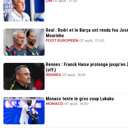
OM
•
07 août , 17:30
Real : Rodri et le Barça ont rendu fou Jos
Mourinho
FOOT EUROPEEN
•
07 août , 17:00
Rennes : Franck Haise prolonge jusqu'en 
(off.)
RENNES
•
07 août , 16:39
Monaco tente le gros coup Lukaku
MONACO
•
07 août , 16:30