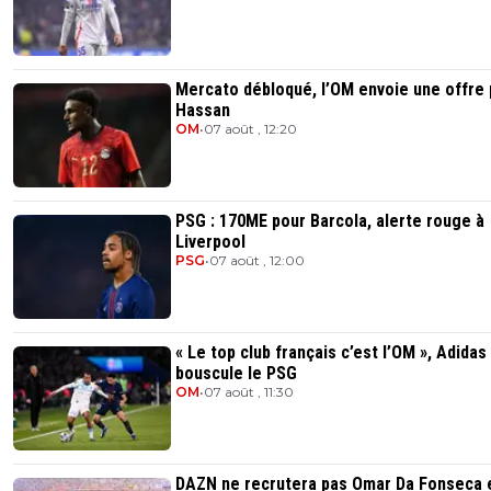
Mercato débloqué, l’OM envoie une offre
Hassan
OM
•
07 août , 12:20
PSG : 170ME pour Barcola, alerte rouge à
Liverpool
PSG
•
07 août , 12:00
« Le top club français c’est l’OM », Adidas
bouscule le PSG
OM
•
07 août , 11:30
DAZN ne recrutera pas Omar Da Fonseca 