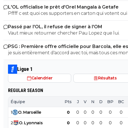
matchs, Inter Milan en 2025. Chelsea 2 matchs, Liverpoo
L'OL officialise le prêt d'Orel Mangala à Getafe
matchs, Bayern Munich 2 matchs, Arsenal en 2026. Au
Pffff c est quoi ces supporters en carton qui votent oui
dignité et aucun honneur ces soi-disant grands clubs, il
Des gens qui suivent l'OL depuis 3ans 😂😂 Y a eu bien pire Il
vendent les matchs de CL. Et ne parlons pas des arbitre
Passé par l'OL, il refuse de signer à l'OM
est loin du top 5 ! Je suis l'OL depuis 45 ans et je peux v
putains d'arbitres des 14 matchs... Ils ont tous été achet
Vaut mieux retourner chercher Pau Lopez que lui.
dire que des escrocs on en a vu !
pour faire gagner le PSG. C'est lamentable, à vous dégoûter
de suivre la CL.
PSG : Première offre officielle pour Barcola, elle e
choquante
je suis entièrement d'accord avec toi, mais tous ces montant
deviennent folie
Ligue 1
Calendrier
Résultats
REGULAR SEASON
Équipe
Pts
J
V
N
D
BP
BC
1
O
.
Marseille
0
0
0
0
0
0
0
2
O
.
Lyonnais
0
0
0
0
0
0
0