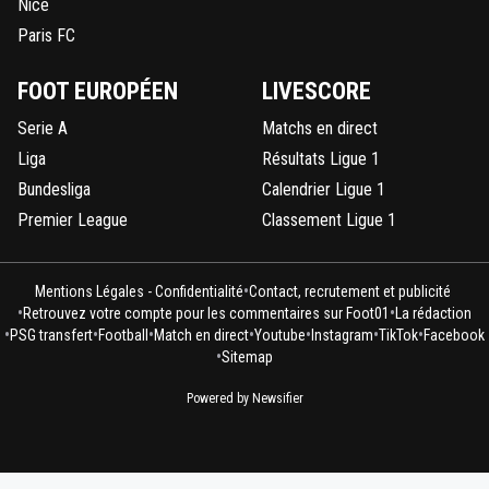
Nice
Paris FC
FOOT EUROPÉEN
LIVESCORE
Serie A
Matchs en direct
Liga
Résultats Ligue 1
Bundesliga
Calendrier Ligue 1
Premier League
Classement Ligue 1
•
Mentions Légales - Confidentialité
Contact, recrutement et publicité
•
•
Retrouvez votre compte pour les commentaires sur Foot01
La rédaction
•
•
•
•
•
•
•
PSG transfert
Football
Match en direct
Youtube
Instagram
TikTok
Facebook
•
Sitemap
Powered by Newsifier