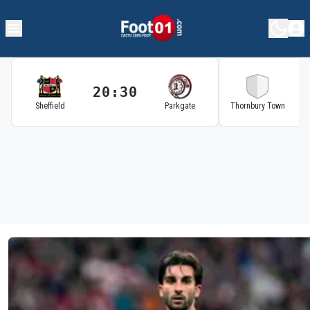
20:30
2
Sheffield
Parkgate
Thornbury Town