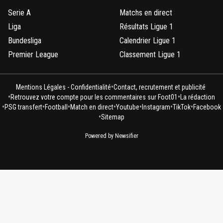
Serie A
Matchs en direct
Liga
Résultats Ligue 1
Bundesliga
Calendrier Ligue 1
Premier League
Classement Ligue 1
•
Mentions Légales - Confidentialité
Contact, recrutement et publicité
•
•
Retrouvez votre compte pour les commentaires sur Foot01
La rédaction
•
•
•
•
•
•
•
PSG transfert
Football
Match en direct
Youtube
Instagram
TikTok
Facebook
•
Sitemap
Powered by Newsifier