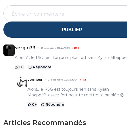
PUBLIER
sergio33
21 décembre 2024 à 19:39
+
1599
Alors ?... le PSG est toujours plus fort sans Kylian Mbappé
0
+
Répondre
vermeer
21 décembre 2024 à 20:04
+
172
Alors...le PSG est toujours rien sans Kylian
Mbappé?...assez fort pour te mettre ta branlée 😆
0
+
Répondre
Articles Recommandés