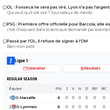
panic buy, Blanc a bien validé ce joueur, je ne vois pas l
OL : Fonseca ne sera pas viré, Lyon n'a pas l'argen
raccourci.
le faire
Qui veut qu’il soit viré ? Journaleux de merde
PSG : Première offre officielle pour Barcola, elle e
choquante
c'est choquant dans le sens que diomande par exempl
parte pour 140 millions apres 1 seule bonne saison en
Passé par l'OL, il refuse de signer à l'OM
bundesliga,l'annee derniere liverpool n'avait pas hesité 
Bien mon petit
prendre isaak 150 millions,wirtz 130 millions!La on p)arle
double champion d'europe,international,encore tres j
et qui a prouvé (sans compter sa marge de progression)
Ligue 1
parce qu'on est un club francais on devrait leur faire de
Calendrier
Résultats
fleurs et s'agenouiller devant eux
REGULAR SEASON
Équipe
Pts
J
V
N
D
BP
BC
1
O
.
Marseille
0
0
0
0
0
0
0
2
O
.
Lyonnais
0
0
0
0
0
0
0