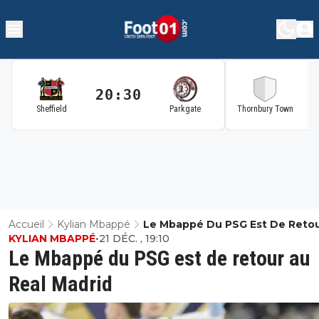
20:30
2
Sheffield
Parkgate
Thornbury Town
Accueil
Kylian Mbappé
Le Mbappé Du PSG Est De Reto
KYLIAN MBAPPÉ
•
21 DÉC. , 19:10
Real Madrid
Le Mbappé du PSG est de retour au
Real Madrid