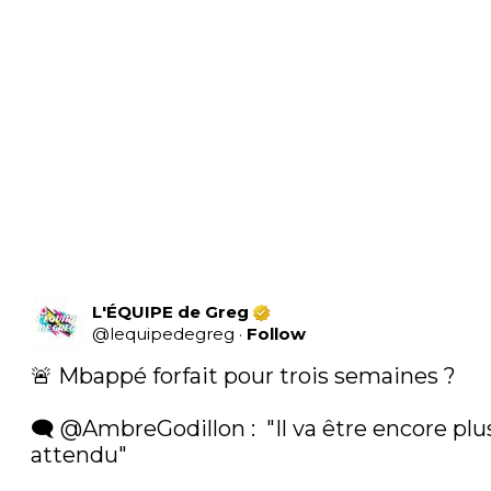
L'ÉQUIPE de Greg
@
lequipedegreg
·
Follow
🚨 Mbappé forfait pour trois semaines ?

🗨️ 
@AmbreGodillon
 :  "Il va être encore plus
attendu" 
