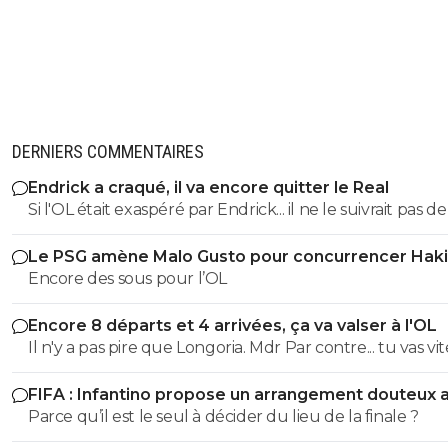
DERNIERS COMMENTAIRES
Endrick a craqué, il va encore quitter le Real
Si l'OL était exaspéré par Endrick... il ne le suivrait pas de
près. Bref... Quand l'équipe sera complète... ce sera beaucoup
Le PSG amène Malo Gusto pour concurrencer Hak
mieux.
Encore des sous pour l’OL
Encore 8 départs et 4 arrivées, ça va valser à l'OL
Il n'y a pas pire que Longoria. Mdr Par contre... tu vas vite
pleurer en voyant ta petite équipe sombrer. ^^
FIFA : Infantino propose un arrangement douteux 
Maroc
Parce qu’il est le seul à décider du lieu de la finale ?