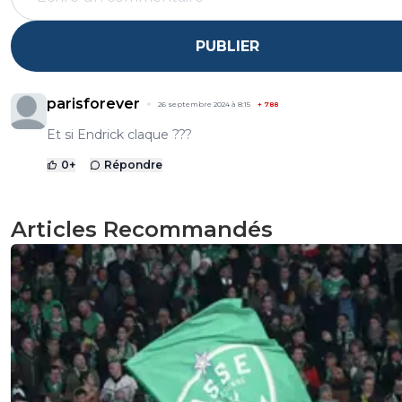
PUBLIER
parisforever
26 septembre 2024 à 8:15
+
788
Et si Endrick claque ???
0
+
Répondre
Articles Recommandés