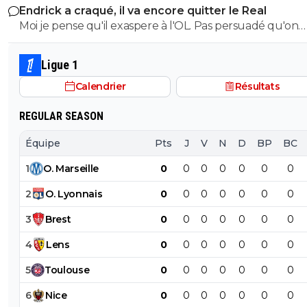
Endrick a craqué, il va encore quitter le Real
Moi je pense qu'il exaspere à l'OL. Pas persuadé qu'on
souhaite le voir revenir. Apres tres sincèrement nos
problèmes actuels ne se posent pas trop a son poste. O
Ligue 1
bien d'autres choses a améliorer avant....
Calendrier
Résultats
REGULAR SEASON
Équipe
Pts
J
V
N
D
BP
BC
1
O
.
Marseille
0
0
0
0
0
0
0
2
O
.
Lyonnais
0
0
0
0
0
0
0
3
Brest
0
0
0
0
0
0
0
4
Lens
0
0
0
0
0
0
0
5
Toulouse
0
0
0
0
0
0
0
6
Nice
0
0
0
0
0
0
0