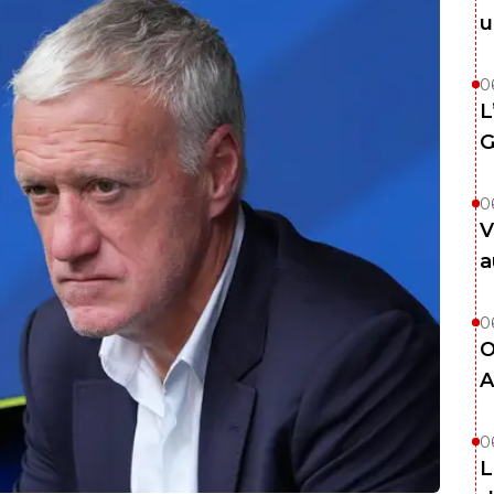
u
0
L
G
0
V
a
0
O
A
0
L