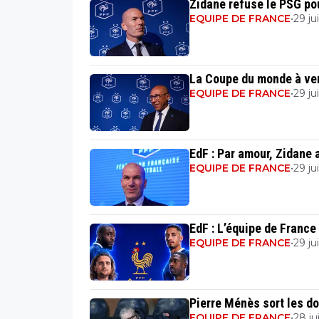
Zidane refuse le PSG pou
EQUIPE DE FRANCE
•
29 jui
La Coupe du monde à ven
EQUIPE DE FRANCE
•
29 jui
EdF : Par amour, Zidane 
EQUIPE DE FRANCE
•
29 jui
EdF : L’équipe de France
EQUIPE DE FRANCE
•
29 jui
Pierre Ménès sort les d
EQUIPE DE FRANCE
•
28 jui