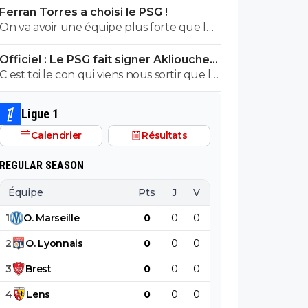
Ferran Torres a choisi le PSG !
est tout bénef...
On va avoir une équipe plus forte que l
annee dernière !!!! Il faut notre 15 eme
Officiel : Le PSG fait signer Akliouche
titres !!!! Et beau parcours c1 !!!! Demi
pour 50 ME
C est toi le con qui viens nous sortir que le
minimum
PSG a pris Akliouche pour affaiblir
Monaco...
Ligue 1
Calendrier
Résultats
REGULAR SEASON
Équipe
Pts
J
V
N
D
BP
B
1
O
.
Marseille
0
0
0
0
0
0
2
O
.
Lyonnais
0
0
0
0
0
0
3
Brest
0
0
0
0
0
0
4
Lens
0
0
0
0
0
0