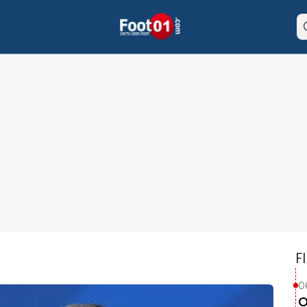
F
0
O