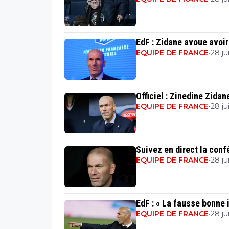
EdF : Zidane avoue avoir
EQUIPE DE FRANCE
•
28 jui
Officiel : Zinedine Zida
EQUIPE DE FRANCE
•
28 jui
Suivez en direct la con
EQUIPE DE FRANCE
•
28 jui
EdF : « La fausse bonne 
EQUIPE DE FRANCE
•
28 jui