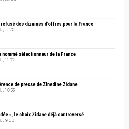
 refusé des dizaines d’offres pour la France
l. , 11:20
ne nommé sélectionneur de la France
l. , 11:02
férence de presse de Zinedine Zidane
l. , 10:53
idée », le choix Zidane déjà controversé
l. , 9:00