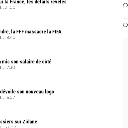
r la France, les détails révélés
l. , 21:00
dre, la FFF massacre la FIFA
l. , 19:40
a mis son salaire de côté
l. , 17:30
 dévoile son nouveau logo
l. , 16:07
ossiers sur Zidane
l. , 23:00