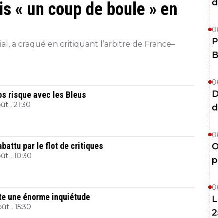
d
s « un coup de boule » en
0
P
l, a craqué en critiquant l’arbitre de France–
B
0
D
os risque avec les Bleus
ût , 21:30
d
0
battu par le flot de critiques
O
ût , 10:30
p
0
te une énorme inquiétude
L
ût , 15:30
2