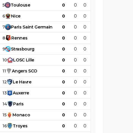
5
Toulouse
0
0
0
0
0
0
6
Nice
0
0
0
0
0
0
7
Paris
Saint
Germain
0
0
0
0
0
0
8
Rennes
0
0
0
0
0
0
9
Strasbourg
0
0
0
0
0
0
10
LOSC
Lille
0
0
0
0
0
0
11
Angers
SCO
0
0
0
0
0
0
12
Le
Havre
0
0
0
0
0
0
13
Auxerre
0
0
0
0
0
0
14
Paris
0
0
0
0
0
0
15
Monaco
0
0
0
0
0
0
16
Troyes
0
0
0
0
0
0