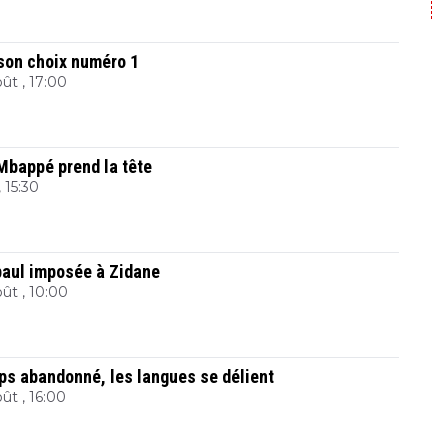
son choix numéro 1
ût , 17:00
 Mbappé prend la tête
 15:30
epaul imposée à Zidane
ût , 10:00
s abandonné, les langues se délient
ût , 16:00