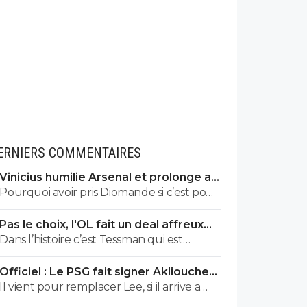
ERNIERS COMMENTAIRES
Vinicius humilie Arsenal et prolonge au
Real jusqu’en 2032
Pourquoi avoir pris Diomande si c’est pour
le prolonger ?
Pas le choix, l'OL fait un deal affreux
avec Getafe
Dans l’histoire c’est Tessman qui est
heureux et va rester chez nous Et on va
Officiel : Le PSG fait signer Akliouche
meme pas prêter De Carvalho débile aussi
pour 50 ME
Il vient pour remplacer Lee, si il arrive a
bouleverser la hiérarchie des titulaires c