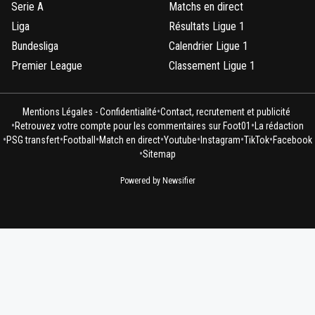
Serie A
Matchs en direct
Liga
Résultats Ligue 1
Bundesliga
Calendrier Ligue 1
Premier League
Classement Ligue 1
•
Mentions Légales - Confidentialité
Contact, recrutement et publicité
•
•
Retrouvez votre compte pour les commentaires sur Foot01
La rédaction
•
•
•
•
•
•
•
PSG transfert
Football
Match en direct
Youtube
Instagram
TikTok
Facebook
•
Sitemap
Powered by Newsifier