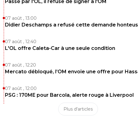
Passé par l'OL, il refuse de signer à l'OM
07 août , 13:00
Didier Deschamps a refusé cette demande honteu
07 août , 12:40
L'OL offre Caleta-Car à une seule condition
07 août , 12:20
Mercato débloqué, l’OM envoie une offre pour Has
07 août , 12:00
PSG : 170ME pour Barcola, alerte rouge à Liverpool
Plus d'articles