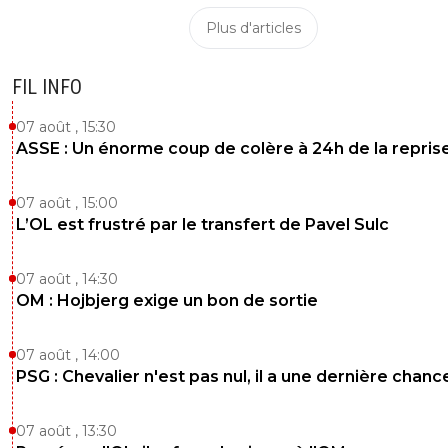
Plus d'articles
FIL INFO
07 août , 15:30
ASSE : Un énorme coup de colère à 24h de la repris
07 août , 15:00
L’OL est frustré par le transfert de Pavel Sulc
07 août , 14:30
OM : Hojbjerg exige un bon de sortie
07 août , 14:00
PSG : Chevalier n'est pas nul, il a une dernière chanc
07 août , 13:30