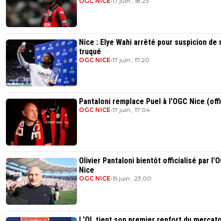
OGC NICE
•
17 juin , 18:23
Nice : Elye Wahi arrêté pour suspicion de
truqué
OGC NICE
•
17 juin , 17:20
Pantaloni remplace Puel à l'OGC Nice (offi
OGC NICE
•
17 juin , 17:04
Olivier Pantaloni bientôt officialisé par l'
Nice
OGC NICE
•
15 juin , 23:00
L'OL tient son premier renfort du mercato