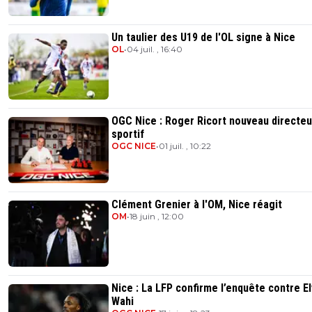
Un taulier des U19 de l'OL signe à Nice
OL
•
04 juil. , 16:40
OGC Nice : Roger Ricort nouveau directeu
sportif
OGC NICE
•
01 juil. , 10:22
Clément Grenier à l'OM, Nice réagit
OM
•
18 juin , 12:00
Nice : La LFP confirme l’enquête contre E
Wahi