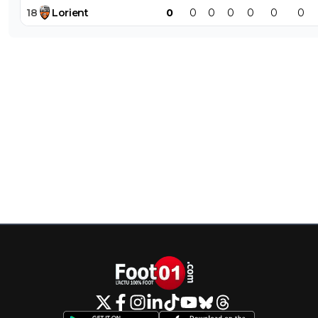
18
Lorient
0
0
0
0
0
0
0