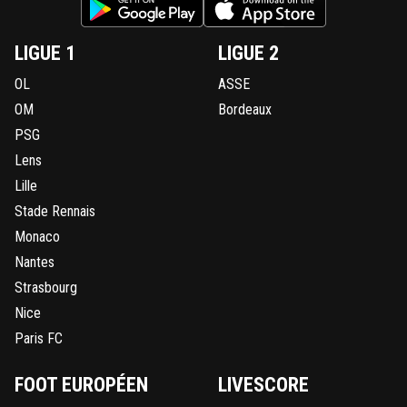
LIGUE 1
LIGUE 2
OL
ASSE
OM
Bordeaux
PSG
Lens
Lille
Stade Rennais
Monaco
Nantes
Strasbourg
Nice
Paris FC
FOOT EUROPÉEN
LIVESCORE