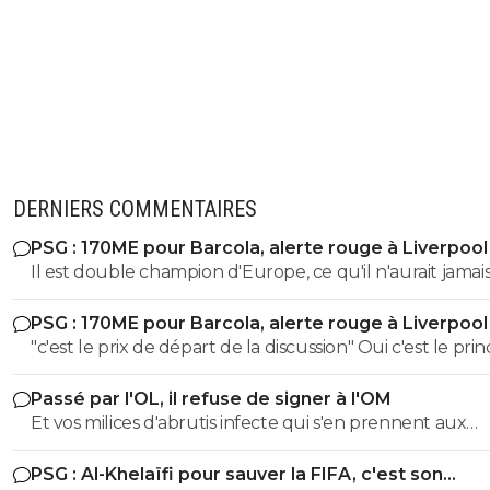
DERNIERS COMMENTAIRES
PSG : 170ME pour Barcola, alerte rouge à Liverpool
Il est double champion d'Europe, ce qu'il n'aurait jamai
en commençant le foot à l'OL.
PSG : 170ME pour Barcola, alerte rouge à Liverpool
"c'est le prix de départ de la discussion" Oui c'est le prin
d'une négo...130 + des bonus me paraitrait déjà énorme.
Passé par l'OL, il refuse de signer à l'OM
Et vos milices d'abrutis infecte qui s'en prennent aux
supporters adverse qui manifeste leurs joie au group
PSG : Al-Khelaïfi pour sauver la FIFA, c'est son
stade de bandits t'en parle ?