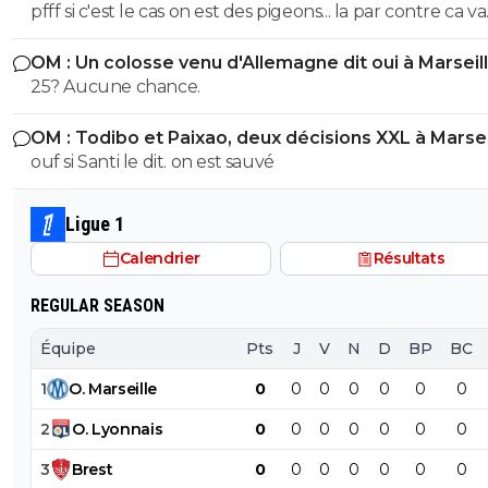
pfff si c'est le cas on est des pigeons... la par contre ca va
choquer personne ? On galere a mettre 10M de plus sur
OM : Un colosse venu d'Allemagne dit oui à Marseil
Godts tout le monde m'explique "gneuh gneuh c'est
25? Aucune chance.
normal on veut pas surpayer" alors qu'on joue les gratt
10M pres. Mais un mec remplacant au Barca dans la derniere
OM : Todibo et Paixao, deux décisions XXL à Marsei
année de son contrat et qui a flop a city, mettre 50M 
ouf si Santi le dit. on est sauvé
eux ils otn eu Adeymi pour 29M on va vouloir me faire 
la pillule que c'est bien ? et allez vous faire foutre C'est
Kroupi Jr qu'il fallait putain !
Ligue 1
Calendrier
Résultats
REGULAR SEASON
Équipe
Pts
J
V
N
D
BP
BC
1
O
.
Marseille
0
0
0
0
0
0
0
2
O
.
Lyonnais
0
0
0
0
0
0
0
3
Brest
0
0
0
0
0
0
0