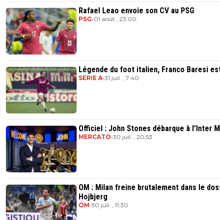
Rafael Leao envoie son CV au PSG
PSG
•
01 août , 23:00
Légende du foot italien, Franco Baresi es
SERIE A
•
31 juil. , 7:40
Officiel : John Stones débarque à l’Inter M
MERCATO
•
30 juil. , 20:53
OM : Milan freine brutalement dans le dos
Hojbjerg
OM
•
30 juil. , 11:30