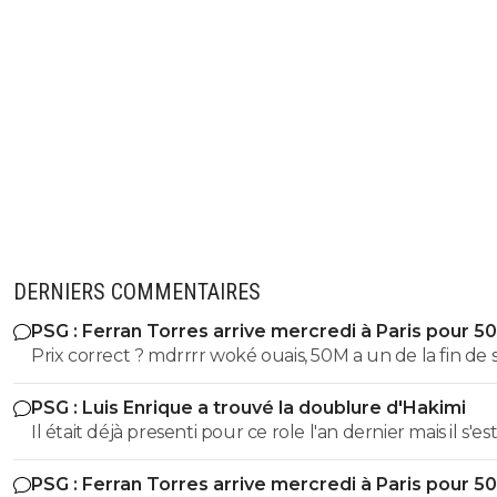
DERNIERS COMMENTAIRES
PSG : Ferran Torres arrive mercredi à Paris pour 5
Prix correct ? mdrrrr woké ouais, 50M a un de la fin de 
contrat, la blague, venez pas pleurer quand je reclame
PSG : Luis Enrique a trouvé la doublure d'Hakimi
sur Godts
Il était déjà presenti pour ce role l'an dernier mais il s'es
l'épaule en juin 2025 avec l'EDF et ça a pourri sa 1ere p
PSG : Ferran Torres arrive mercredi à Paris pour 5
de saison. Espérons que ça colle cette fois ci