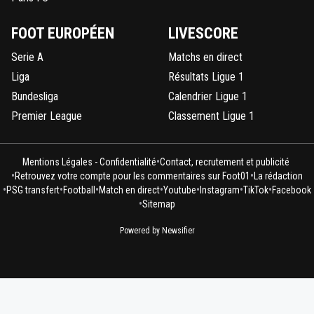
FOOT EUROPÉEN
LIVESCORE
Serie A
Matchs en direct
Liga
Résultats Ligue 1
Bundesliga
Calendrier Ligue 1
Premier League
Classement Ligue 1
•
Mentions Légales - Confidentialité
Contact, recrutement et publicité
•
•
Retrouvez votre compte pour les commentaires sur Foot01
La rédaction
•
•
•
•
•
•
•
PSG transfert
Football
Match en direct
Youtube
Instagram
TikTok
Facebook
•
Sitemap
Powered by Newsifier