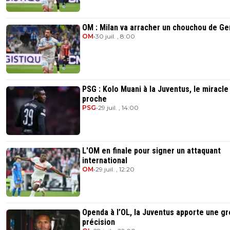
OM : Milan va arracher un chouchou de Ge
OM
•
30 juil. , 8:00
PSG : Kolo Muani à la Juventus, le miracle
proche
PSG
•
29 juil. , 14:00
L'OM en finale pour signer un attaquant
international
OM
•
29 juil. , 12:20
Openda à l’OL, la Juventus apporte une g
précision