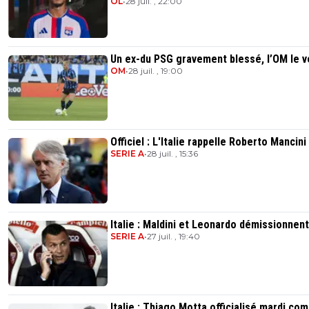
OL
•
28 juil. , 22:00
Un ex-du PSG gravement blessé, l’OM le v
OM
•
28 juil. , 19:00
Officiel : L'Italie rappelle Roberto Mancini
SERIE A
•
28 juil. , 15:36
Italie : Maldini et Leonardo démissionnent
SERIE A
•
27 juil. , 19:40
Italie : Thiago Motta officialisé mardi co