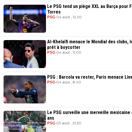
Le PSG tend un piège XXL au Barça pour F
Torres
PSG
•
04 août , 12:20
Al-Khelaïfi menace le Mondial des clubs, 
prêt à boycotter
PSG
•
04 août , 11:00
PSG : Barcola va rester, Paris menace Liv
PSG
•
04 août , 8:40
Le PSG surveille une merveille mexicaine 
ans
PSG
•
03 août , 21:30