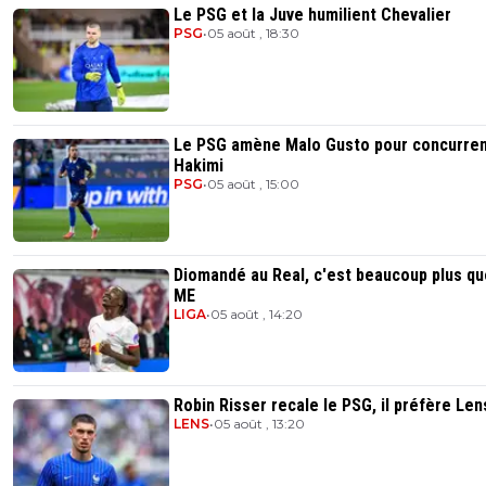
Le PSG et la Juve humilient Chevalier
PSG
•
05 août , 18:30
Le PSG amène Malo Gusto pour concurre
Hakimi
PSG
•
05 août , 15:00
Diomandé au Real, c'est beaucoup plus qu
ME
LIGA
•
05 août , 14:20
Robin Risser recale le PSG, il préfère Len
LENS
•
05 août , 13:20