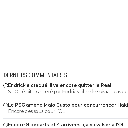
DERNIERS COMMENTAIRES
Endrick a craqué, il va encore quitter le Real
Si l'OL était exaspéré par Endrick... il ne le suivrait pas de
près. Bref... Quand l'équipe sera complète... ce sera beaucoup
Le PSG amène Malo Gusto pour concurrencer Hak
mieux.
Encore des sous pour l’OL
Encore 8 départs et 4 arrivées, ça va valser à l'OL