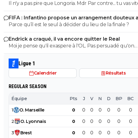
Il n'y a pas pire que Longoria. Mdr Par contre... tu vas vite
pleurer en voyant ta petite équipe sombrer. ^^
FIFA : Infantino propose un arrangement douteux 
Maroc
Parce qu’il est le seul à décider du lieu de la finale ?
Endrick a craqué, il va encore quitter le Real
Moi je pense qu'il exaspere à l'OL. Pas persuadé qu'on
souhaite le voir revenir. Apres tres sincèrement nos
problèmes actuels ne se posent pas trop a son poste. O
Ligue 1
bien d'autres choses a améliorer avant....
Calendrier
Résultats
REGULAR SEASON
Équipe
Pts
J
V
N
D
BP
BC
1
O
.
Marseille
0
0
0
0
0
0
0
2
O
.
Lyonnais
0
0
0
0
0
0
0
3
Brest
0
0
0
0
0
0
0