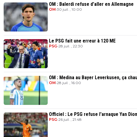
OM : Balerdi refuse d'aller en Allemagne
OM
•
30 juil. , 10:00
Le PSG fait une erreur à 120 ME
PSG
•
28 juil. , 22:30
OM : Medina au Bayer Leverkusen, ça chau
OM
•
28 juil. , 16:00
Officiel : Le PSG refuse l'arnaque Yan Di
PSG
•
26 juil. , 21:48