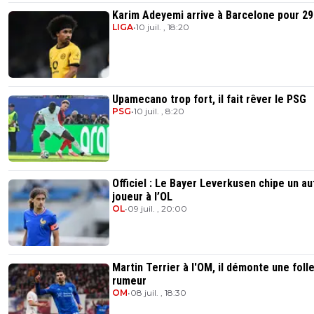
Karim Adeyemi arrive à Barcelone pour 2
LIGA
•
10 juil. , 18:20
Upamecano trop fort, il fait rêver le PSG
PSG
•
10 juil. , 8:20
Officiel : Le Bayer Leverkusen chipe un au
joueur à l’OL
OL
•
09 juil. , 20:00
Martin Terrier à l'OM, il démonte une foll
rumeur
OM
•
08 juil. , 18:30