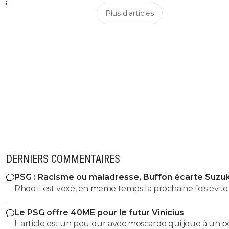
Plus d'articles
DERNIERS COMMENTAIRES
PSG : Racisme ou maladresse, Buffon écarte Suzuk
Rhoo il est vexé, en meme temps la prochaine fois évite
rentrer dans des sujet complexe ou ton niveau de
Le PSG offre 40ME pour le futur Vinicius
connaissance ne dépasse pas l'enseignement secondair
L article est un peu dur avec moscardo qui joue à un p
veux faire le malin mais tu te retrouves a chaque