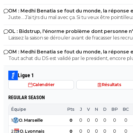
plus compliqué pour se mettre en valeur surtout qua
commentaire là tête entre le carrelage et ma semelle ..
OM : Medhi Benatia se fout du monde, la réponse 
fais face à la concurrence des milieux actuels titulaires, 
pauvre guignol
violente
Juste… J’ai tjrs du mal avec ça. Si tu veux être pointilleu
logique que ce joueur de 20 ans soit prêté pour s ague
etc…oui Mais c’est pas eux qui courent (ou pas) sur le te
en attendant son tour et prendre du temps de jeu, po
OL : Bidstrup, l'énorme problème dont personne n
aussi…
il n a pas encore floppé, c est encore trop tôt pour le
parler
Laissez la saison se dérouler avant de fracasser les recr
déterminer
OM : Medhi Benatia se fout du monde, la réponse 
violente
Tout achat du DS est validé par le president, encore pl
quand ce president est la depuis plus de 5ans et que c e
qui a signé les accords avec l UEFA. On peut reprocher à
Ligue 1
Benatia le choix de certains joueurs, ou certaines décisi
Calendrier
Résultats
sportif, mais le financier etait du ressort de Longoria.
REGULAR SEASON
Équipe
Pts
J
V
N
D
BP
BC
1
O
.
Marseille
0
0
0
0
0
0
0
2
O
.
Lyonnais
0
0
0
0
0
0
0