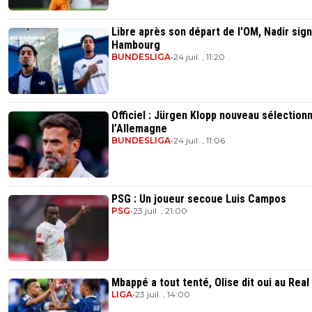
Libre après son départ de l'OM, Nadir sig
Hambourg
BUNDESLIGA
•
24 juil. , 11:20
Officiel : Jürgen Klopp nouveau sélection
l’Allemagne
BUNDESLIGA
•
24 juil. , 11:06
PSG : Un joueur secoue Luis Campos
PSG
•
23 juil. , 21:00
Mbappé a tout tenté, Olise dit oui au Real
LIGA
•
23 juil. , 14:00