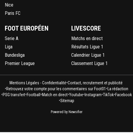
Nice
Paris FC
FOOT EUROPÉEN
LIVESCORE
Serie A
Matchs en direct
Liga
Résultats Ligue 1
Bundesliga
Calendrier Ligue 1
Premier League
Classement Ligue 1
•
Mentions Légales - Confidentialité
Contact, recrutement et publicité
•
•
Retrouvez votre compte pour les commentaires sur Foot01
La rédaction
•
•
•
•
•
•
•
PSG transfert
Football
Match en direct
Youtube
Instagram
TikTok
Facebook
•
Sitemap
Powered by Newsifier