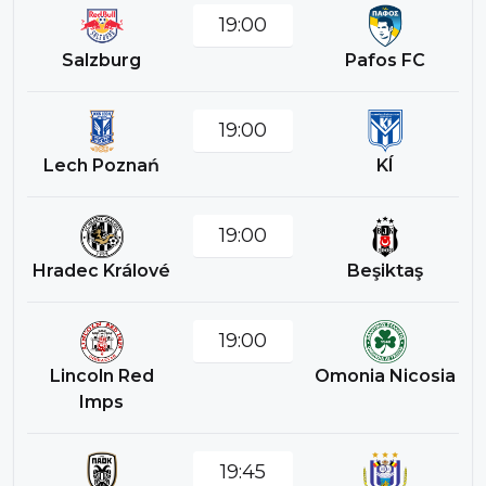
19:00
Salzburg
Pafos FC
19:00
Lech Poznań
KÍ
19:00
Hradec Králové
Beşiktaş
19:00
Lincoln Red
Omonia Nicosia
Imps
19:45