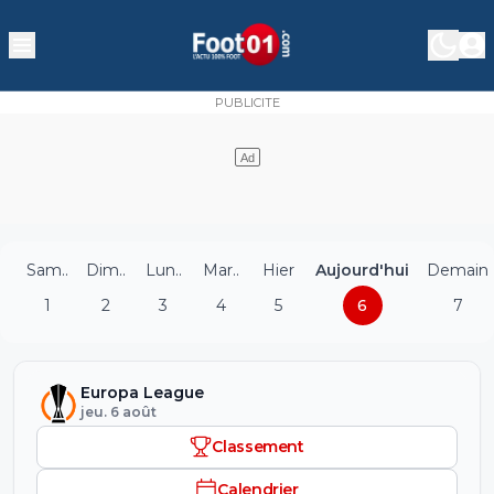
Sam..
Dim..
Lun..
Mar..
Hier
Aujourd'hui
Demain
1
2
3
4
5
6
7
Europa League
jeu. 6 août
Classement
Calendrier