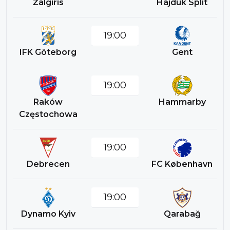
Žalgiris
Hajduk Split
19:00
IFK Göteborg
Gent
19:00
Raków
Hammarby
Częstochowa
19:00
Debrecen
FC København
19:00
Dynamo Kyiv
Qarabağ