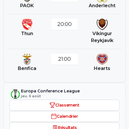
PAOK
Anderlecht
20:00
Thun
Víkingur
Reykjavík
21:00
Benfica
Hearts
Europa Conference League
jeu. 6 août
Classement
Calendrier
Résultats