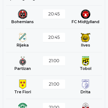
20:45
Bohemians
FC Midtjylland
20:45
Rijeka
Ilves
21:00
Partizan
Tobol
21:00
Tre Fiori
Drita
21:00