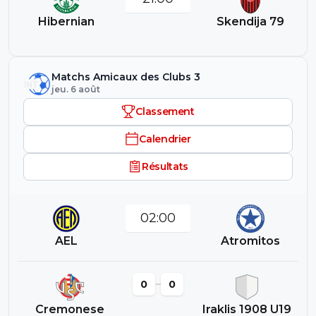
Hibernian
Skendija 79
Matchs Amicaux des Clubs 3
jeu. 6 août
Classement
Calendrier
Résultats
02:00
AEL
Atromitos
0
0
Cremonese
Iraklis 1908 U19