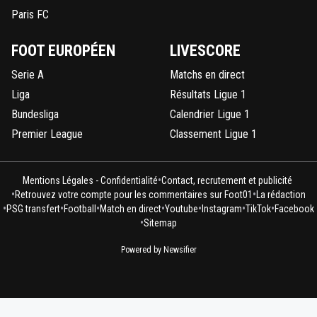
Paris FC
FOOT EUROPÉEN
LIVESCORE
Serie A
Matchs en direct
Liga
Résultats Ligue 1
Bundesliga
Calendrier Ligue 1
Premier League
Classement Ligue 1
•
Mentions Légales - Confidentialité
Contact, recrutement et publicité
•
•
Retrouvez votre compte pour les commentaires sur Foot01
La rédaction
•
•
•
•
•
•
•
PSG transfert
Football
Match en direct
Youtube
Instagram
TikTok
Facebook
•
Sitemap
Powered by Newsifier