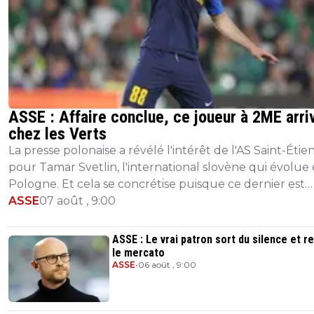
ASSE : Affaire conclue, ce joueur à 2ME arri
chez les Verts
La presse polonaise a révélé l'intérêt de l'AS Saint-Éti
pour Tamar Svetlin, l'international slovène qui évolue
Pologne. Et cela se concrétise puisque ce dernier est
attendu dans les prochaines...
ASSE
07 août , 9:00
ASSE : Le vrai patron sort du silence et r
le mercato
ASSE
•
06 août , 9:00