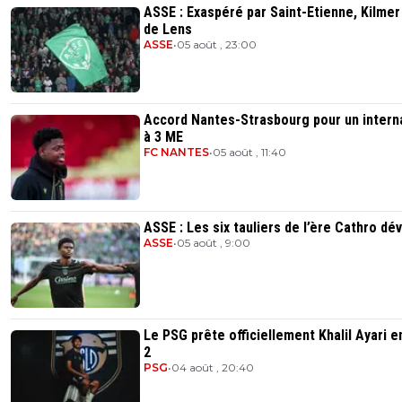
ASSE : Exaspéré par Saint-Etienne, Kilmer
de Lens
ASSE
•
05 août , 23:00
Accord Nantes-Strasbourg pour un intern
à 3 ME
FC NANTES
•
05 août , 11:40
ASSE : Les six tauliers de l’ère Cathro dé
ASSE
•
05 août , 9:00
Le PSG prête officiellement Khalil Ayari e
2
PSG
•
04 août , 20:40