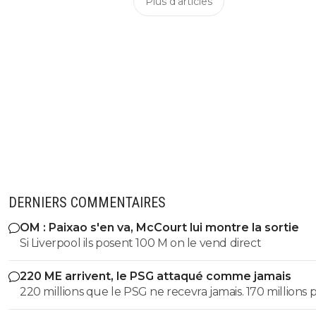
Plus d'articles
DERNIERS COMMENTAIRES
OM : Paixao s'en va, McCourt lui montre la sortie
Si Liverpool ils posent 100 M on le vend direct
220 ME arrivent, le PSG attaqué comme jamais
220 millions que le PSG ne recevra jamais. 170 millions 
Barcola et 50 pour M'Baye... Il ne faut pas prendre ses d