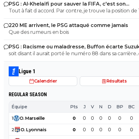
PSG : Al-Khelaïfi pour sauver la FIFA, c'est son
pour des réalités. Personne ne payera ce prix pour là p
cauchemar
Tout à fait d accord. Par contre, je trouve la position de
des remplaçants.
quelque peu, voir ultra- hypocrite quand il dénonce u
220 ME arrivent, le PSG attaqué comme jamais
football élitiste quand on a des clubs comme le Real, le
Que des rumeurs en bois
Barca et l atletico dans sa ligue, c est grâce à ces clubs si
ligue peut se permettre de renégocier à la hausse des 
PSG : Racisme ou maladresse, Buffon écarte Suzuk
tv si importants profitant à toute sa ligue et même à Te
soit disant il aurait porté le numéro 88 dans sa carrière.
lui-même qui s est vu augmenter son salaire de 2M po
cela fait automatiquement de lui un nazi... selon les déb
arriver à un salaire personnel de plus de 5M annuel 🤔 
comme plus bas
aurait il pas une part de mauvaise foi du fait que ce soit
Ligue 1
Nasser dont on parle ? Aucune idée mais ça ne m étonn
Calendrier
Résultats
pas de la part d un ancien militant de l extrême droite
espagnole franquiste.
REGULAR SEASON
Équipe
Pts
J
V
N
D
BP
BC
1
O
.
Marseille
0
0
0
0
0
0
0
2
O
.
Lyonnais
0
0
0
0
0
0
0