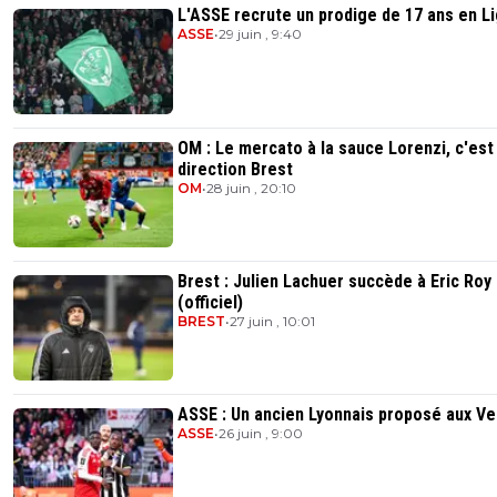
L'ASSE recrute un prodige de 17 ans en L
ASSE
•
29 juin , 9:40
OM : Le mercato à la sauce Lorenzi, c'est
direction Brest
OM
•
28 juin , 20:10
Brest : Julien Lachuer succède à Eric Roy
(officiel)
BREST
•
27 juin , 10:01
ASSE : Un ancien Lyonnais proposé aux Ve
ASSE
•
26 juin , 9:00