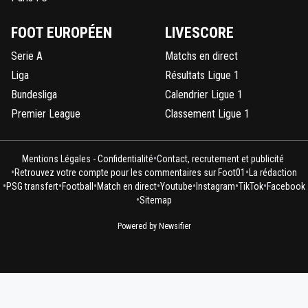
FOOT EUROPÉEN
LIVESCORE
Serie A
Matchs en direct
Liga
Résultats Ligue 1
Bundesliga
Calendrier Ligue 1
Premier League
Classement Ligue 1
•
Mentions Légales - Confidentialité
Contact, recrutement et publicité
•
•
Retrouvez votre compte pour les commentaires sur Foot01
La rédaction
•
•
•
•
•
•
•
PSG transfert
Football
Match en direct
Youtube
Instagram
TikTok
Facebook
•
Sitemap
Powered by Newsifier