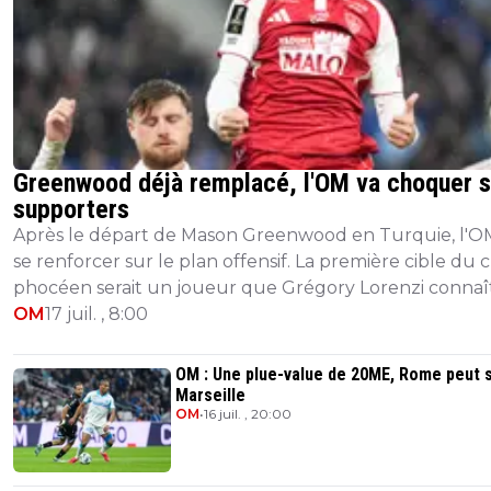
Greenwood déjà remplacé, l'OM va choquer 
supporters
Après le départ de Mason Greenwood en Turquie, l'O
se renforcer sur le plan offensif. La première cible du 
phocéen serait un joueur que Grégory Lorenzi connaî
bien, à savoir Romain Del Cas...
OM
17 juil. , 8:00
OM : Une plue-value de 20ME, Rome peut 
Marseille
OM
•
16 juil. , 20:00