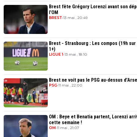
Brest fête Grégory Lorenzi avant son dép
l'OM
BREST
•
13 mai , 20:49
Brest - Strasbourg : Les compos (19h sur
1+)
LIGUE 1
•
13 mai , 18:10
Brest ne voit pas le PSG au-dessus d’Arse
PSG
•
11 mai , 22:00
OM : Beye et Benatia partent, Lorenzi arr
cette semaine !
OM
•
11 mai , 21:07