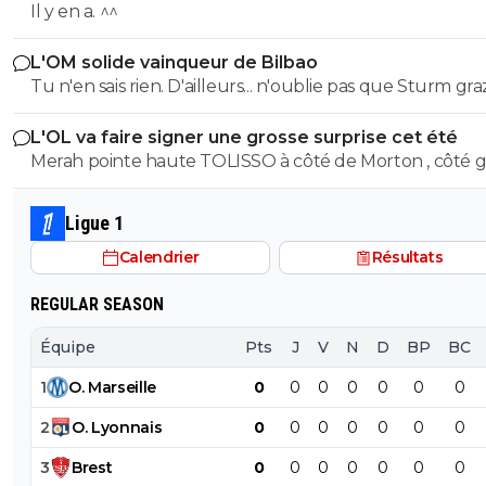
Il y en a. ^^
L'OM solide vainqueur de Bilbao
Tu n'en sais rien. D'ailleurs... n'oublie pas que Sturm graz...
peut tout à fair renverser la vapeur et éliminer le Fener
L'OL va faire signer une grosse surprise cet été
Merah pointe haute TOLISSO à côté de Morton , côté g
mais pouvant aussi se projeter devant et accompagner
Merah et/ou Fofana
Ligue 1
Calendrier
Résultats
REGULAR SEASON
Équipe
Pts
J
V
N
D
BP
BC
1
O
.
Marseille
0
0
0
0
0
0
0
2
O
.
Lyonnais
0
0
0
0
0
0
0
3
Brest
0
0
0
0
0
0
0