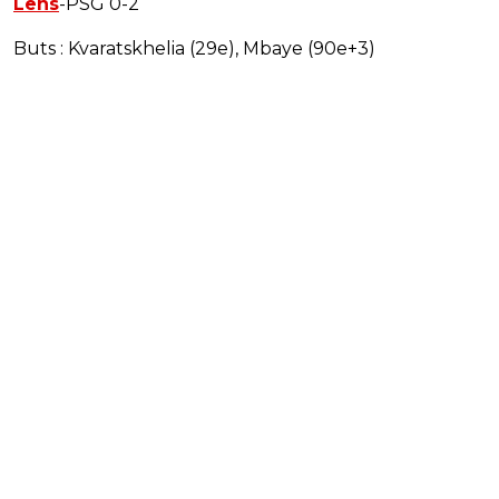
Lens
-PSG 0-2
Buts : Kvaratskhelia (29e), Mbaye (90e+3)