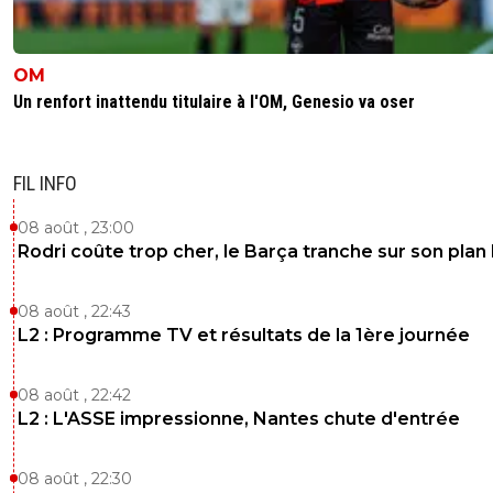
la L1 depuis la 1ere journée avec comme object
d'être prêt au printemps.
C'est une lutte en trompe l'oeil que les médias
entretenue.
OM
Enrique déroule son projet les remplaçants ont
Un renfort inattendu titulaire à l'OM, Genesio va oser
temps de jeu conséquent, l'ensemble de l'effec
plus fort.
Quand Paris est champion en mars, on raconte
FIL INFO
L1 est bidon
Quand Paris gère, on dit aussi que la L1 est bid
08 août , 23:00
Rodri coûte trop cher, le Barça tranche sur son plan
0
+
Répondre
parissaintgermain
15 mai 2026 à 11:24
+
1132
08 août , 22:43
L2 : Programme TV et résultats de la 1ère journée
c'est vrai que toi tu es un connaisseur, un exper
reconnu du foot.Alors que tu es juste un âne aig
frustré et jaloux bon a balancer des conneries 
08 août , 22:42
permanence.Il faut te renouveler minable
L2 : L'ASSE impressionne, Nantes chute d'entrée
0
+
Répondre
08 août , 22:30
mopi69
13 mai 2026 à 23:36
+
1300