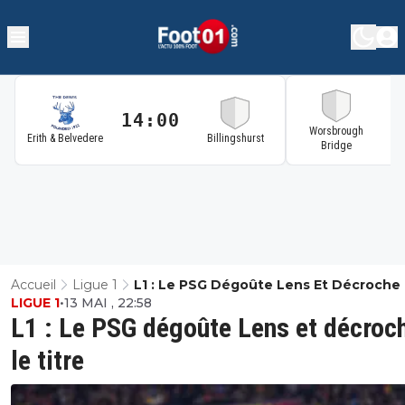
14:00
1
Worsbrough
Erith & Belvedere
Billingshurst
Bridge
Accueil
Ligue 1
L1 : Le PSG Dégoûte Lens Et Décroche
LIGUE 1
•
13 MAI , 22:58
Titre
L1 : Le PSG dégoûte Lens et décroc
le titre