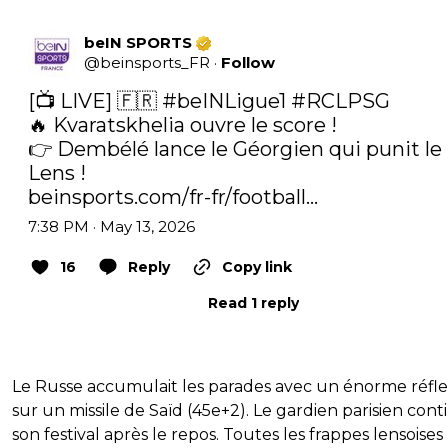
beIN SPORTS
@
beinsports_FR
·
Follow
[📺 LIVE] 🇫🇷 
#beINLigue1
#RCLPSG
🔥 Kvaratskhelia ouvre le score !

👉 Dembélé lance le Géorgien qui punit le 
beinsports.com/fr-fr/football…
7:38 PM · May 13, 2026
16
Reply
Copy link
Read 1 reply
Le Russe accumulait les parades avec un énorme réfl
sur un missile de Saïd (45e+2). Le gardien parisien cont
son festival après le repos. Toutes les frappes lensoises