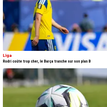
0
+
Répondre
solace
13 mai 2026 à 23:44
+
312
Quand même merci et bravo à Lens de nous offrir un s
de suspens, ils ont fait une magnifique saison. Psg cha
n'est une surprise pour personne, vu l'arsenal, c'est norma
avec le jeu de mot
1
+
Répondre
Liga
Rodri coûte trop cher, le Barça tranche sur son plan B
flaco75-reviens-l-o
14 mai 2026 à 6:13
+
787
Venant d’un Zinzin, c’est plutôt un jeu de maux 😏
🇵🇹🇫🇷🇺🇦
0
+
Répondre
kenny-powers
14 mai 2026 à 6:28
+
478
Ils sortent une bonne saison de L1 sans plus.