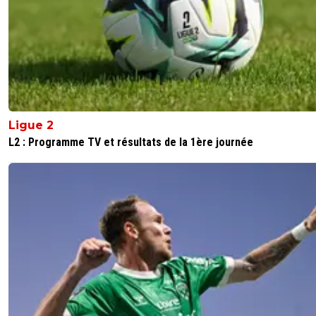
Sans jouer l'Europe, avec des concurrents à la rue
pleine reconstruction
Face au PSG qui a largement fait tourner (ex dem
titu), ils peuvent terminer jusqu'à 12 pts.
0
+
Répondre
dijaya
14 mai 2026 à 9:42
+
2165
voila pourquoi tout le monde chie sur ton club.
Ligue 2
cause de reflexion de mongols comme toi
L2 : Programme TV et résultats de la 1ère journée
0
+
Répondre
kenny-powers
14 mai 2026 à 10:25
+
478
Réflexion factuelle.
Suffit de regarder la répartition du temps de jeu
compos en L1.
Maintenant rage en silence stp avec ton club d
trompettes.
Continue à vivre le foot par procuration. Le PSG
rien avoir dans votre purge.