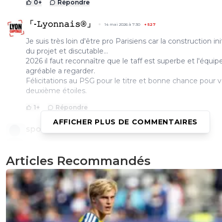
0
+
Répondre
「-𝙻𝚢𝚘𝚗𝚗𝚊𝚒𝚜®」
14 mai 2026 à 7:30
+
527
Je suis très loin d'être pro Parisiens car la construction ini
du projet et discutable...
2026 il faut reconnaître que le taff est superbe et l'équip
agréable a regarder.
Félicitations au PSG pour le titre et bonne chance pour 
deuxième étoiles.
1
+
Répondre
AFFICHER PLUS DE COMMENTAIRES
sportif-99
14 mai 2026 à 00:22
+
353
Lens n'a pas encore gagné la coupe de France. Je pens
ce club ne gagne aucun trophée cette année..
Articles Recommandés
0
+
Répondre
flaco75-reviens-l-o
14 mai 2026 à 6:12
+
787
On verra ce que le Marabout a décidé … 🤪🇧🇷🇵🇹
🇺🇦