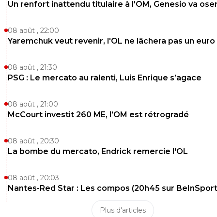
Un renfort inattendu titulaire à l'OM, Genesio va ose
Super. Quelle fête du foot français. C'est tellement path
de voir ce qu'est devenu notre championnat.
08 août , 22:00
Yaremchuk veut revenir, l'OL ne lâchera pas un euro
0
+
Répondre
flaco75-reviens-l-o
14 mai 2026 à 6:14
+
787
08 août , 21:30
PSG : Le mercato au ralenti, Luis Enrique s’agace
Tu veux certainement parler de vos échecs succes
depuis si longtemps … 🤔🇧🇷🇵🇹🇫🇷🇺🇦
08 août , 21:00
1
+
Répondre
McCourt investit 260 ME, l’OM est rétrogradé
kenny-powers
14 mai 2026 à 6:30
+
478
Peut être entre autre à cause de ton club, au bord
08 août , 20:30
banqueroute à cause d'un cow-boy
La bombe du mercato, Endrick remercie l'OL
0
+
Répondre
08 août , 20:03
dijaya
14 mai 2026 à 10:52
+
2165
Nantes-Red Star : Les compos (20h45 sur BeInSport
regarde les reponses a ton com et tu sauras co
on en est arrivé la ...
Plus d'articles