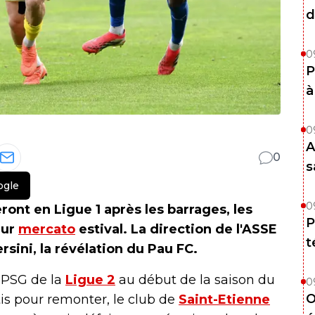
d
0
P
à
0
A
0
s
ogle
0
ront en Ligue 1 après les barrages, les
P
eur
mercato
estival. La direction de l'ASSE
t
sini, la révélation du Pau FC.
 PSG de la
Ligue 2
au début de la saison du
0
O
stis pour remonter, le club de
Saint-Etienne