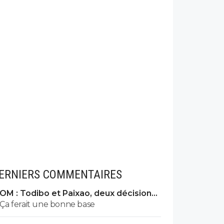
ERNIERS COMMENTAIRES
OM : Todibo et Paixao, deux décisions
XXL à Marseille
Ça ferait une bonne base