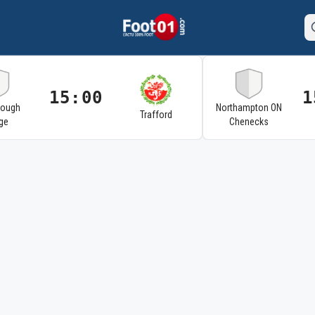
15:00
1
rough
Northampton ON
Trafford
ge
Chenecks