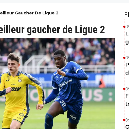
eilleur Gaucher De Ligue 2
F
illeur gaucher de Ligue 2
0
L
g
0
P
d
0
F
t
0
O