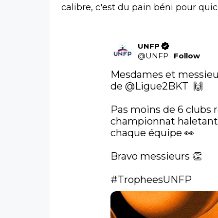
calibre, c'est du pain béni pour qui
UNFP
@
UNFP
·
Follow
Mesdames et messieurs, 
de 
@Ligue2BKT
  🙌

Pas moins de 6 clubs r
championnat haletant o
chaque équipe 👀

Bravo messieurs 👏

#TropheesUNFP