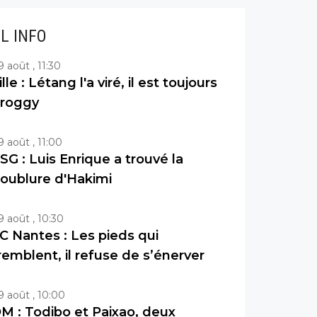
IL INFO
9 août , 11:30
ille : Létang l'a viré, il est toujours
roggy
9 août , 11:00
SG : Luis Enrique a trouvé la
oublure d'Hakimi
9 août , 10:30
C Nantes : Les pieds qui
remblent, il refuse de s’énerver
9 août , 10:00
M : Todibo et Paixao, deux