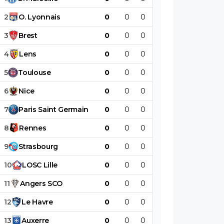
2
O
.
Lyonnais
0
0
0
0
0
0
3
Brest
0
0
0
0
0
0
4
Lens
0
0
0
0
0
0
5
Toulouse
0
0
0
0
0
0
6
Nice
0
0
0
0
0
0
7
Paris
Saint
Germain
0
0
0
0
0
0
8
Rennes
0
0
0
0
0
0
9
Strasbourg
0
0
0
0
0
0
10
LOSC
Lille
0
0
0
0
0
0
11
Angers
SCO
0
0
0
0
0
0
12
Le
Havre
0
0
0
0
0
0
13
Auxerre
0
0
0
0
0
0