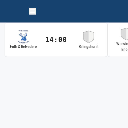
14:00
Worsb
Erith & Belvedere
Billingshurst
Brid