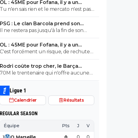
OL : 45ME pour Fofana, il y a un
énorme problème
Tu n'en sais rien et le mercato n'est pas
terminé pour l'OM. Il n'est même pas
PSG : Le clan Barcola prend son
commencé. Je souhaite néanmoins une
téléphone et provoque un séisme
Il ne restera pas jusqu'à la fin de son
bonne saison à l'OL.
contrat il partira l'été prochain pour moins
OL : 45ME pour Fofana, il y a un
cher au pire des cas. Encore qu'il n'est pas
énorme problème
C'est forcément un risque, de rechute
exclu qu'il finisse par s'imposer et décide
déjà puis de ne pas retrouver son niveau
de prolonger, le foot va vite.
Rodri coûte trop cher, le Barça
ou de freiner sa progression, surtout à
tranche sur son plan B
70M le trentenaire qui n'offre aucune
court terme.
garantie de performance, c'est bien trop.
Ligue 1
Calendrier
Résultats
REGULAR SEASON
Équipe
Pts
J
V
N
D
BP
B
1
O
.
Marseille
0
0
0
0
0
0