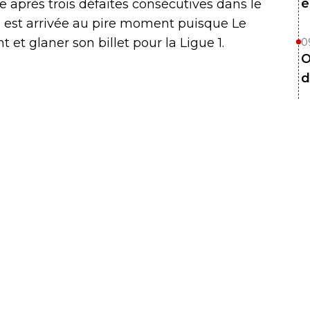
é
te après trois défaites consécutives dans le
ui est arrivée au pire moment puisque Le
 et glaner son billet pour la Ligue 1.
0
O
d