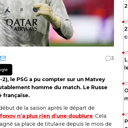
2
0
2
c
0
3
L
l
ogle
-2), le PSG a pu compter sur un Matvey
0
scutablement homme du match. Le Russe
O
e française.
m
ébut de la saison après le départ de
0
fonov n’a plus rien d’une doublure
. Cela
P
agné sa place de titulaire depuis le mois de