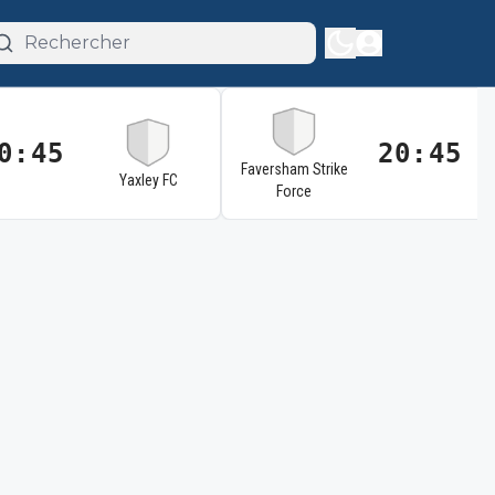
0:45
20:45
Faversham Strike
Yaxley FC
Force