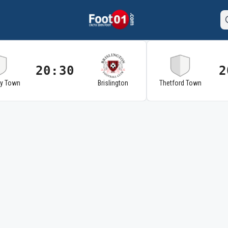
20:30
2
ry Town
Brislington
Thetford Town