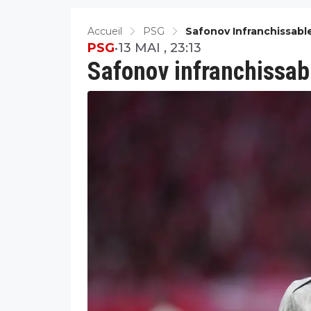
Accueil
PSG
Safonov Infranchissabl
PSG
•
13 MAI , 23:13
Safonov infranchissabl