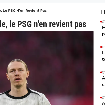
e, Le PSG N'en Revient Pas
F
e, le PSG n'en revient pas
0
M
p
0
L
t
0
A
c
0
A