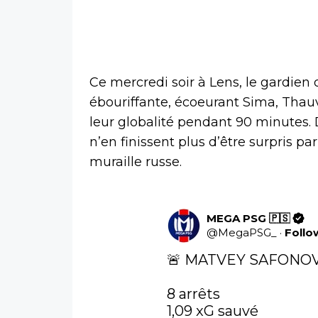
Ce mercredi soir à Lens, le gardien
ébouriffante, écoeurant Sima, Thauv
leur globalité pendant 90 minutes. 
n’en finissent plus d’être surpris pa
muraille russe.
MEGA PSG 🇵🇸
@
MegaPSG_
·
Follo
🚨 MATVEY SAFONOV
8 arrêts

1,09 xG sauvé 