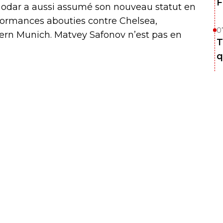
F
nodar a aussi assumé son nouveau statut en
ormances abouties contre Chelsea,
0
ern Munich. Matvey Safonov n’est pas en
T
q