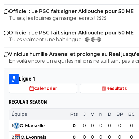
commentaire 🤣😂😂 Tu aurais la queue d'un chat qui s
Officiel : Le PSG fait signer Akliouche pour 50 ME
de bouche et on t'accuserait de l'avoir mangé que tu ni
Tu sais, les fouines ça mange les rats ! 😋😋
encore....mdr
Officiel : Le PSG fait signer Akliouche pour 50 ME
Tu es vraiment une baltringue ! 😂😂😂
Vinicius humilie Arsenal et prolonge au Real jusqu’
2032
En voilà encore un a qui les millions ne suffisant pas, a 
sur son club pour en récupérer quelques uns de plus.
mec pareil me pue au nez...Reste au Réal et continue a
Ligue 1
pourrir le vestiaire !
Calendrier
Résultats
REGULAR SEASON
Équipe
Pts
J
V
N
D
BP
BC
1
O
.
Marseille
0
0
0
0
0
0
0
2
O
.
Lyonnais
0
0
0
0
0
0
0