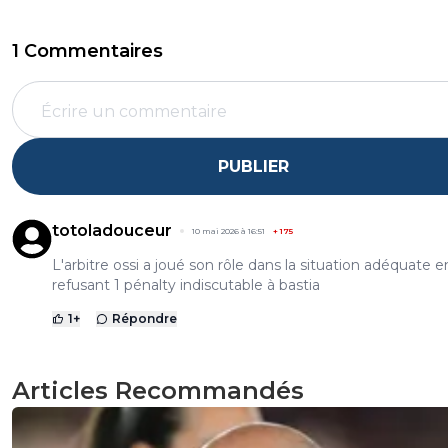
1 Commentaires
PUBLIER
totoladouceur
10 mai 2026 à 16:51
+
175
L'arbitre ossi a joué son rôle dans la situation adéquate e
refusant 1 pénalty indiscutable à bastia
1
+
Répondre
Articles Recommandés