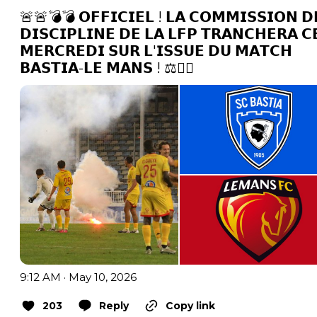
🚨🚨💣💣 𝗢𝗙𝗙𝗜𝗖𝗜𝗘𝗟 ! 𝗟𝗔 𝗖𝗢𝗠𝗠𝗜𝗦𝗦𝗜𝗢𝗡 𝗗
𝗗𝗜𝗦𝗖𝗜𝗣𝗟𝗜𝗡𝗘 𝗗𝗘 𝗟𝗔 𝗟𝗙𝗣 𝗧𝗥𝗔𝗡𝗖𝗛𝗘𝗥𝗔 𝗖
𝗠𝗘𝗥𝗖𝗥𝗘𝗗𝗜 𝗦𝗨𝗥 𝗟'𝗜𝗦𝗦𝗨𝗘 𝗗𝗨 𝗠𝗔𝗧𝗖𝗛 
𝗕𝗔𝗦𝗧𝗜𝗔-𝗟𝗘 𝗠𝗔𝗡𝗦 ! ⚖️👨‍⚖️ 
9:12 AM · May 10, 2026
203
Reply
Copy link