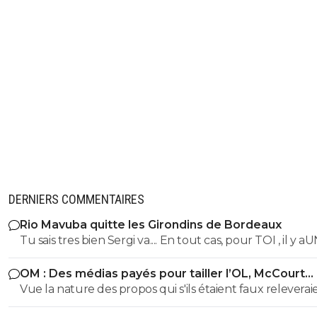
DERNIERS COMMENTAIRES
Rio Mavuba quitte les Girondins de Bordeaux
Tu sais tres bien Sergi va.... En tout cas, pour TOI , il y a
SEUL CLUB qui est parfait... Et qui QUOI QU IL ARRIVE 
OM : Des médias payés pour tailler l’OL, McCourt
sera JMAIS critiqué par toi..... Tu te rends compte que tu
accusé
Vue la nature des propos qui s'ils étaient faux releverai
seul a defendre mordicus le mec qui a faillit couler ton
la diffamation, je penses que c'est bien documenté et vé
mon pauvre vieux fou... tu t'en rends compte au moins