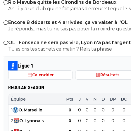
Rio Mavuba quitte les Girondins de Bordeaux
Ah... il y a un club qui ne fait jamais d'erreur ? Lequel ? 
Encore 8 départs et 4 arrivées, ça va valser à l'OL
Je réponds... mais tu ne sais pas poser la moindre questi
OL : Fonseca ne sera pas viré, Lyon n'a pas l'argen
le faire
Tu as pris tes cachets ce matin ? Relis ta phrase.
Ligue 1
Calendrier
Résultats
REGULAR SEASON
Équipe
Pts
J
V
N
D
BP
BC
1
O
.
Marseille
0
0
0
0
0
0
0
2
O
.
Lyonnais
0
0
0
0
0
0
0