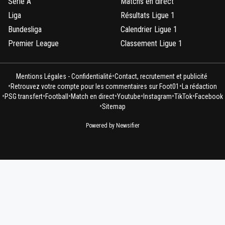
Serie A
Matchs en direct
Liga
Résultats Ligue 1
Bundesliga
Calendrier Ligue 1
Premier League
Classement Ligue 1
•
Mentions Légales - Confidentialité
Contact, recrutement et publicité
•
•
Retrouvez votre compte pour les commentaires sur Foot01
La rédaction
•
•
•
•
•
•
•
PSG transfert
Football
Match en direct
Youtube
Instagram
TikTok
Facebook
•
Sitemap
Powered by Newsifier