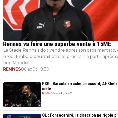
Rennes va faire une superbe vente à 15ME
Le Stade Rennais doit vendre après son gros mercato, 
Breel Embolo pourrait être le prochain à partir après 
bon Mondial.
RENNES
06 août , 9:30
PSG : Barcola arrache un accord, Al-Khelai
mêle
PSG
•
06 août , 8:40
OL : Fonseca viré, la direction ne rigole p