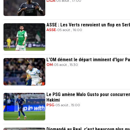
LIGA
•
05 août , 17:00
ASSE : Les Verts renvoient un flop en Ser
ASSE
•
05 août , 16:00
L'OM dément le départ imminent d'Igor Pa
OM
•
05 août , 15:30
Le PSG amène Malo Gusto pour concurre
Hakimi
PSG
•
05 août , 15:00
Diomandé au Real, c'est beaucoup plus qu