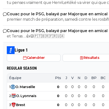
tu penses vraiment que HenriLeKéké va virer qui que ce
après un match comme ça ? 😏🇵🇹🇧🇷🇫🇷🇺🇦
Couac pour le PSG, balayé par Majorque en amical
premier match de préparation, samedi contre les rosbif
🇵🇹🇧🇷🇫🇷🇺🇦
Couac pour le PSG, balayé par Majorque en amical
et Tenas …👍😜🇵🇹🇧🇷🇫🇷🇺🇦
Ligue 1
Calendrier
Résultats
REGULAR SEASON
Équipe
Pts
J
V
N
D
BP
BC
1
O
.
Marseille
0
0
0
0
0
0
0
2
O
.
Lyonnais
0
0
0
0
0
0
0
3
Brest
0
0
0
0
0
0
0