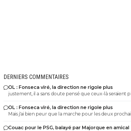
DERNIERS COMMENTAIRES
OL : Fonseca viré, la direction ne rigole plus
justement, il a sans doute pensé que ceux-là seraient p
forme et pas crâmés… 😏🇵🇹🇧🇷🇫🇷🇺🇦
OL : Fonseca viré, la direction ne rigole plus
Mais j'ai bien peur que la marche pour les deux procha
match, si on passe contre le Spartak, ne soit trop haute 
Couac pour le PSG, balayé par Majorque en amical