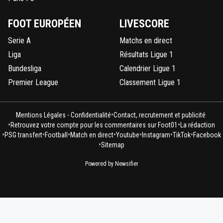
FOOT EUROPÉEN
LIVESCORE
Serie A
Matchs en direct
Liga
Résultats Ligue 1
Bundesliga
Calendrier Ligue 1
Premier League
Classement Ligue 1
•
Mentions Légales - Confidentialité
Contact, recrutement et publicité
•
•
Retrouvez votre compte pour les commentaires sur Foot01
La rédaction
•
•
•
•
•
•
•
PSG transfert
Football
Match en direct
Youtube
Instagram
TikTok
Facebook
•
Sitemap
Powered by Newsifier