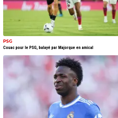
mopi69
17 juin 2026 à 18:18
+
1293
Moreira est arrivé sans problème physique pour 2 millions
Duranville les a enchainés, et devrait couter au moins 3 fo
plus. Pas du tout convaincu par ce pari. Et surtout très tr
triste du départ de Moreira. La pire vente depuis Mikaut
Paquetà, Guimaraes... Marre de se faire piller nos talents.
PSG
6
+
Répondre
Couac pour le PSG, balayé par Majorque en amical
Maubelan-OL
17 juin 2026 à 19:59
+
2038
Je suis d'accord avec toi en peu de temps on s'est 
piller pour combler les caisses
Barcola , Gusto, Lukeba
Guimaraes, Paqueta
Mikautadze, Cherki
etc .....
J'ai peur pour Moreira, Morton, Sulc, Fofana
1
+
Répondre
Ouatelse
17 juin 2026 à 20:11
+
253