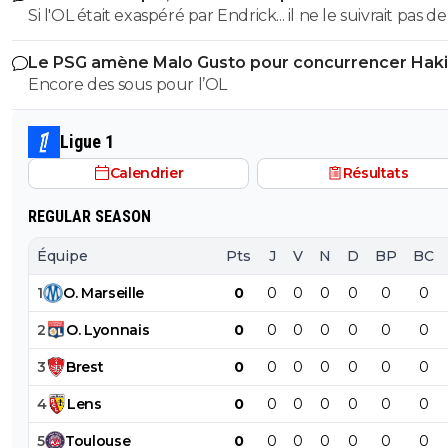
Si l'OL était exaspéré par Endrick... il ne le suivrait pas de
près. Bref... Quand l'équipe sera complète... ce sera beaucoup
Le PSG amène Malo Gusto pour concurrencer Hak
mieux.
Encore des sous pour l’OL
Ligue 1
Calendrier
Résultats
REGULAR SEASON
Équipe
Pts
J
V
N
D
BP
BC
1
O
.
Marseille
0
0
0
0
0
0
0
2
O
.
Lyonnais
0
0
0
0
0
0
0
3
Brest
0
0
0
0
0
0
0
4
Lens
0
0
0
0
0
0
0
5
Toulouse
0
0
0
0
0
0
0