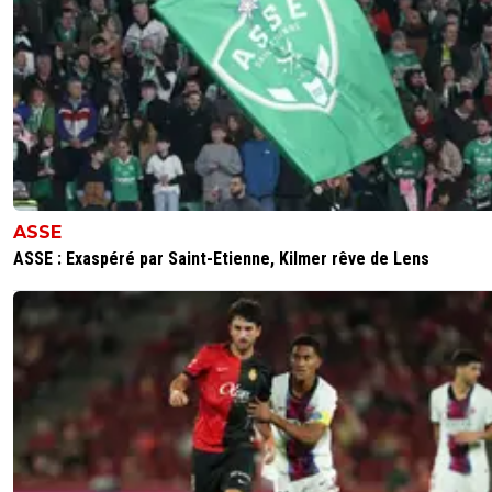
3
+
Répondre
Maubelan-OL
17 juin 2026 à 19:51
+
2038
Il ne veut pas partir , il veut partir
Il est intransférable , ou pas
Tant que les problèmes financiers ne seront pas réglés e
qu'Ares et Kang n'auront pas pris le contrôle effectif (ce 
saurait tarder)
ASSE
Ce ne seront que des mots.
ASSE : Exaspéré par Saint-Etienne, Kilmer rêve de Lens
0
+
Répondre
Ouatelse
17 juin 2026 à 20:23
+
253
C'est déjà une bonne chose de s 'éviter une nouve
saignée avec la famille Kaminski mais plutôt de
poursuivre avec Kang(Arès).
0
+
Répondre