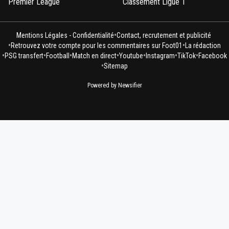
Premier League
Classement Ligue 1
•
Mentions Légales - Confidentialité
Contact, recrutement et publicité
•
•
Retrouvez votre compte pour les commentaires sur Foot01
La rédaction
•
•
•
•
•
•
•
PSG transfert
Football
Match en direct
Youtube
Instagram
TikTok
Facebook
•
Sitemap
Powered by Newsifier