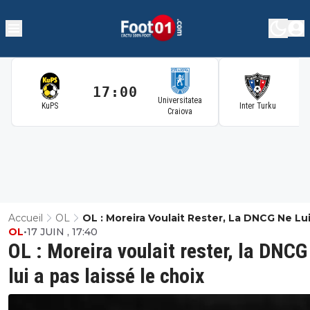
17:00
1
Universitatea
KuPS
Inter Turku
Craiova
Accueil
OL
OL : Moreira Voulait Rester, La DNCG Ne Lu
OL
•
17 JUIN , 17:40
Pas Laissé Le Choix
OL : Moreira voulait rester, la DNCG
lui a pas laissé le choix