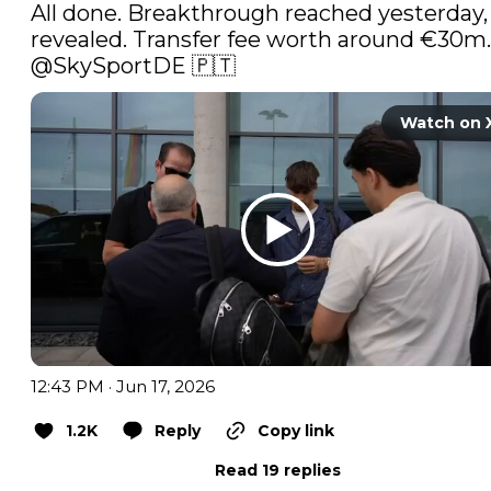
All done. Breakthrough reached yesterday, 
@SkySportDE
 🇵🇹 
Watch on 
12:43 PM · Jun 17, 2026
1.2K
Reply
Copy link
Read 19 replies