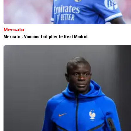
On sait ce qu'on "perd", c'est ça qui fait mal, avec 
jeune homme.
Il est venu sans étiquette alors que Duranville , c'e
le contraire.
Mercato
0
+
Répondre
Mercato : Vinicius fait plier le Real Madrid
api-dombiste
17 juin 2026 à 18:04
+
81
Duranville restera comme le Moreira l’été dernier un pari!
1
+
Répondre
alex
17 juin 2026 à 22:12
+
1673
le seul probleme c'est que moriera c t un pari pour
l'avenir et y avait zero attente ... la tu vas remplac
joueur qui donnait tout sur le terrain ...
0
+
Répondre
Ragnar-Lodbrok7
17 juin 2026 à 17:48
+
518