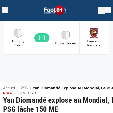
1
1
Horbury
Deeping
Golcar United
Town
Rangers
Accueil
PSG
Yan Diomandé Explose Au Mondial, Le PS
PSG
•
15 JUIN , 8:20
Lâche 150 ME
Yan Diomandé explose au Mondial, 
PSG lâche 150 ME