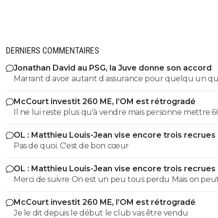
DERNIERS COMMENTAIRES
Jonathan David au PSG, la Juve donne son accord
Marrant d avoir autant d assurance pour quelqu un qui
trompe avec autant de régularité... Ton arrogance serai
McCourt investit 260 ME, l’OM est rétrogradé
presque impressionnant si elle était accompagnée d u
Il ne lui reste plus qu'à vendre mais personne mettre 600
quelconque talent, mais bref, je te laisserais volontiers a
millions d'euros dans le club. A moins que du côté de l'
raison mais je crains la qualité de notre conversation !!!
OL : Matthieu Louis-Jean vise encore trois recrues
Saoudite ou du Golfe Persique un fou allonge la som
Pas de quoi. C'est de bon cœur
mais je n'y crois guère.
OL : Matthieu Louis-Jean vise encore trois recrues
Merci de suivre On est un peu tous perdu Mais on peu
compter sur toi pour parler de l’équipe de Lyon
McCourt investit 260 ME, l’OM est rétrogradé
Je le dit depuis le début le club vas être vendu