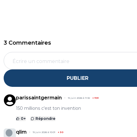
3 Commentaires
PUBLIER
parissaintgermain
15 juin 2026 à 11:32
+
1131
150 millions c'est ton invention
0
+
Répondre
qlim
15 juin 2026 à 10:01
+
30