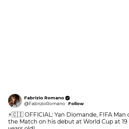
Fabrizio Romano
@
FabrizioRomano
·
Follow
⚡️🇨🇮 OFFICIAL: Yan Diomande, FIFA Man o
the Match on his debut at World Cup at 19 
years old!
