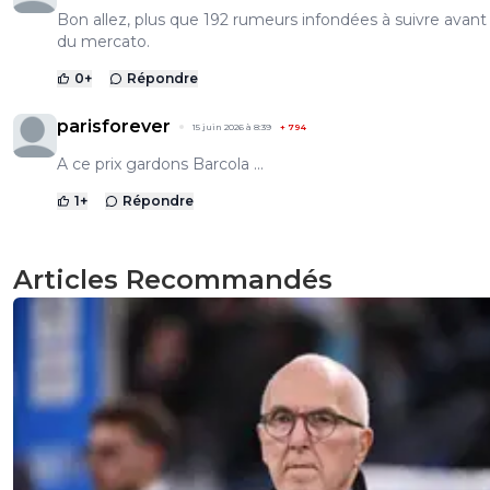
Bon allez, plus que 192 rumeurs infondées à suivre avant l
du mercato.
0
+
Répondre
parisforever
15 juin 2026 à 8:39
+
794
A ce prix gardons Barcola ...
1
+
Répondre
Articles Recommandés