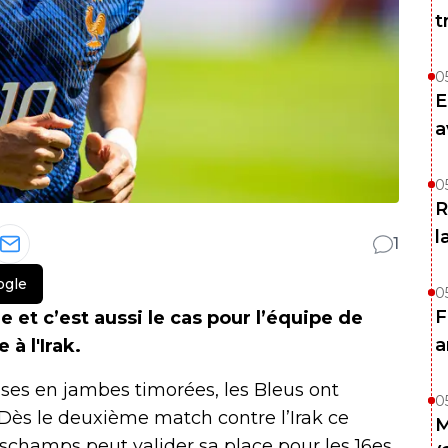
t
0
E
a
0
R
l
1
ogle
0
F
 et c’est aussi le cas pour l’équipe de
a
à l'Irak.
es en jambes timorées, les Bleus ont
0
. Dès le deuxième match contre l’Irak ce
M
eschamps peut valider sa place pour les 16es