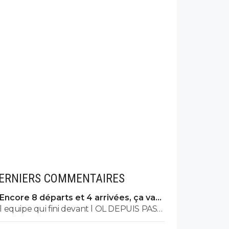
ERNIERS COMMENTAIRES
Encore 8 départs et 4 arrivées, ça va
valser à l'OL
l equipe qui fini devant l OL DEPUIS PAS
MAL DE TPS? lol. t es tro malin toi