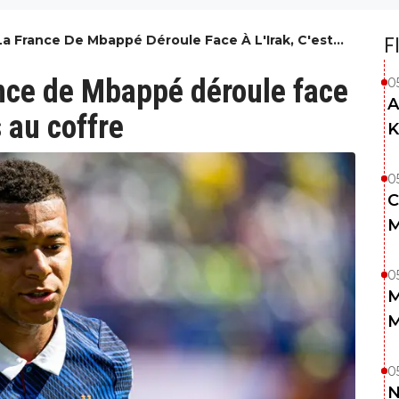
: La France De Mbappé Déroule Face À L'Irak, C'est
F
offre
ance de Mbappé déroule face
0
A
s au coffre
K
0
C
M
0
M
M
0
N