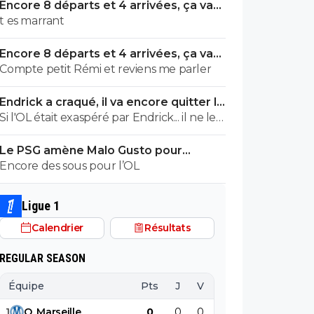
Encore 8 départs et 4 arrivées, ça va
valser à l'OL
t es marrant
Encore 8 départs et 4 arrivées, ça va
valser à l'OL
Compte petit Rémi et reviens me parler
Endrick a craqué, il va encore quitter le
Real
Si l'OL était exaspéré par Endrick... il ne le
suivrait pas de très près. Bref... Quand
Le PSG amène Malo Gusto pour
l'équipe sera complète... ce sera beaucoup
concurrencer Hakimi
Encore des sous pour l’OL
mieux.
Ligue 1
Calendrier
Résultats
REGULAR SEASON
Équipe
Pts
J
V
N
D
BP
B
1
O
.
Marseille
0
0
0
0
0
0