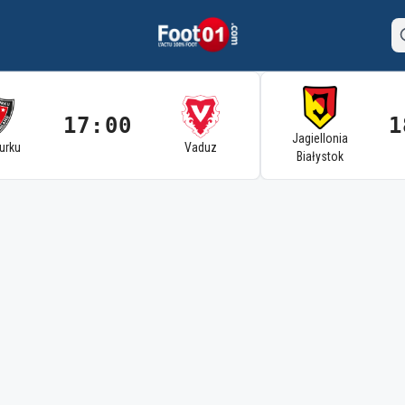
17:00
1
Jagiellonia
Turku
Vaduz
Białystok