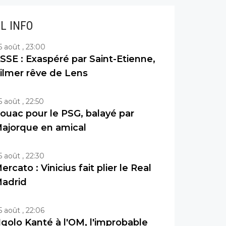
IL INFO
5 août , 23:00
SSE : Exaspéré par Saint-Etienne,
ilmer rêve de Lens
5 août , 22:50
ouac pour le PSG, balayé par
ajorque en amical
5 août , 22:30
ercato : Vinicius fait plier le Real
adrid
5 août , 22:06
golo Kanté à l'OM, l'improbable