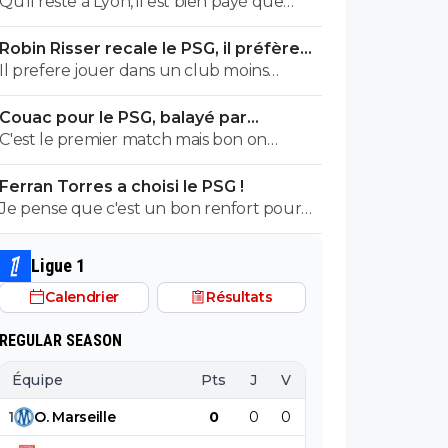
Qu'il reste à Lyon, il est bien payé que
tu te tapes l'autre plot nullissime de
demander de plus
Yaremtchuk... Voila voila
Robin Risser recale le PSG, il préfère
Lens
Il prefere jouer dans un club moins
huppé plutôt qu'essayer de réussir dans
Couac pour le PSG, balayé par
un top club.C'est un choix
Majorque en amical
C'est le premier match mais bon on
prefere la victoire.il ne faut pas en faire
Ferran Torres a choisi le PSG !
tout un plat non plus vu le nombre de
Je pense que c'est un bon renfort pour
joueurs absents.Mais ceux qui esperent
l'attaque.On aura 2 solutions d'axe
avoir du temps de jeu n'ont pas brillé
comme avant avec DEmbelé et Ramos
Ligue 1
Calendrier
Résultats
REGULAR SEASON
Équipe
Pts
J
V
N
D
BP
B
1
O
.
Marseille
0
0
0
0
0
0