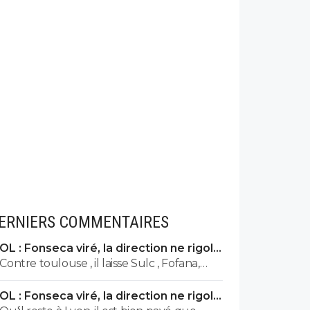
ERNIERS COMMENTAIRES
OL : Fonseca viré, la direction ne rigole
plus
Contre toulouse , il laisse Sulc , Fofana,
tagliafico et Nuamah sur le banc... de plus
OL : Fonseca viré, la direction ne rigole
avec son délire de foutre Endrick en aillier,
plus