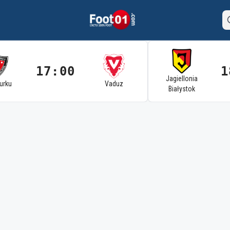
17:00
1
Jagiellonia
Turku
Vaduz
Białystok