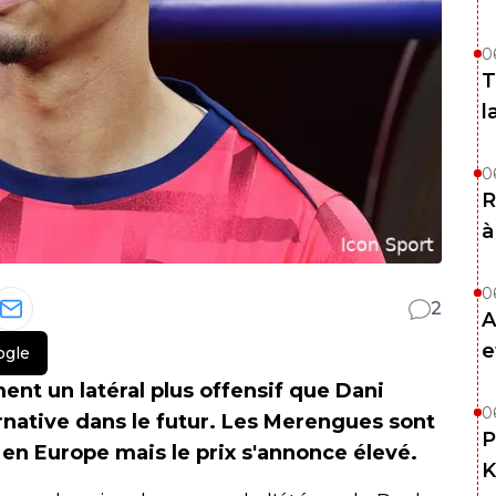
0
T
l
0
R
à
0
2
A
e
ogle
nt un latéral plus offensif que Dani
0
ernative dans le futur. Les Merengues sont
P
 en Europe mais le prix s'annonce élevé.
K