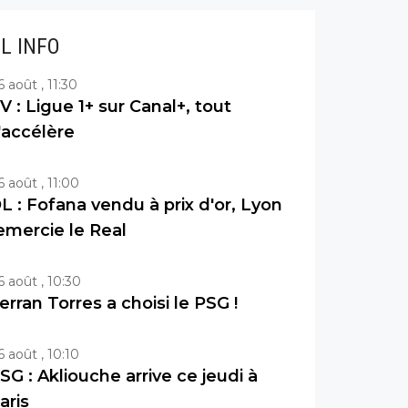
IL INFO
6 août , 11:30
V : Ligue 1+ sur Canal+, tout
'accélère
6 août , 11:00
L : Fofana vendu à prix d'or, Lyon
emercie le Real
6 août , 10:30
erran Torres a choisi le PSG !
6 août , 10:10
SG : Akliouche arrive ce jeudi à
aris