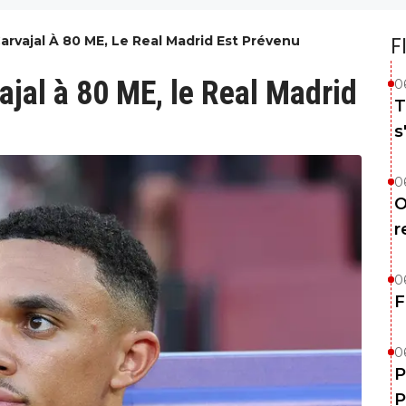
rvajal À 80 ME, Le Real Madrid Est Prévenu
F
jal à 80 ME, le Real Madrid
0
T
s
0
O
r
0
F
0
P
P