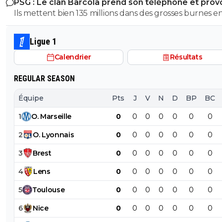
PSG : Le clan Barcola prend son téléphone et pro
progresse chaque saison
un séisme
Ils mettent bien 135 millions dans des grosses burnes e
donc pourquoi le PSG devrait pas faire pareil ?
Ligue 1
Calendrier
Résultats
REGULAR SEASON
Équipe
Pts
J
V
N
D
BP
BC
1
O
.
Marseille
0
0
0
0
0
0
0
2
O
.
Lyonnais
0
0
0
0
0
0
0
3
Brest
0
0
0
0
0
0
0
4
Lens
0
0
0
0
0
0
0
5
Toulouse
0
0
0
0
0
0
0
6
Nice
0
0
0
0
0
0
0