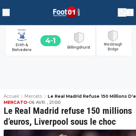
4
1
1
Worsbrough
Erith &
Billingshurst
Bridge
Belvedere
Accueil
Mercato
Le Real Madrid Refuse 150 Millions D’e
MERCATO
•
06 AVR. , 21:00
Liverpool Sous Le Choc
Le Real Madrid refuse 150 millions
d’euros, Liverpool sous le choc