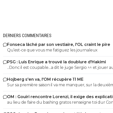
DERNIERS COMMENTAIRES
Fonseca lâché par son vestiaire, l'OL craint le pire
Qu’est-ce que vous me fatiguez les journaleux
PSG : Luis Enrique a trouvé la doublure d'Hakimi
...Donc il est coupable....a dit le juge Sergio ^^ et jouer 
n'arrange pas son cas on sait :)
Hojberg s'en va, l'OM récupère 11 ME
Sur sa première saison il va me manquer, sur la deuxiè
très peu !
OM : Gouiri rencontre Lorenzi, il exige des explicat
au lieu de faire du bashing gratos renseigne toi dur C
c'est le nouveau riche oralien ils vont nouer la cL etc cl