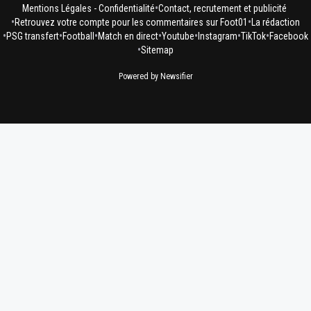
•
Mentions Légales - Confidentialité
Contact, recrutement et publicité
•
•
Retrouvez votre compte pour les commentaires sur Foot01
La rédaction
•
•
•
•
•
•
•
PSG transfert
Football
Match en direct
Youtube
Instagram
TikTok
Facebook
•
Sitemap
Powered by Newsifier