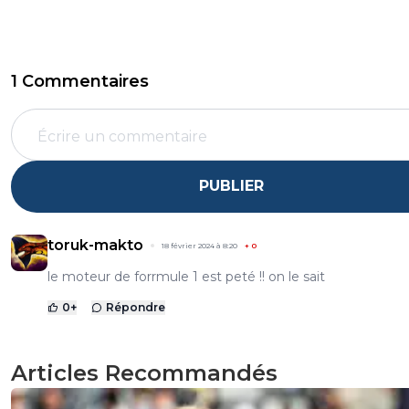
1 Commentaires
PUBLIER
toruk-makto
18 février 2024 à 8:20
+
0
le moteur de forrmule 1 est peté !! on le sait
0
+
Répondre
Articles Recommandés