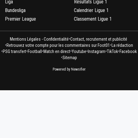
Liga
Résultats Ligue 1
Bundesliga
Calendrier Ligue 1
Premier League
Classement Ligue 1
•
Mentions Légales - Confidentialité
Contact, recrutement et publicité
•
•
Retrouvez votre compte pour les commentaires sur Foot01
La rédaction
•
•
•
•
•
•
•
PSG transfert
Football
Match en direct
Youtube
Instagram
TikTok
Facebook
•
Sitemap
Powered by Newsifier