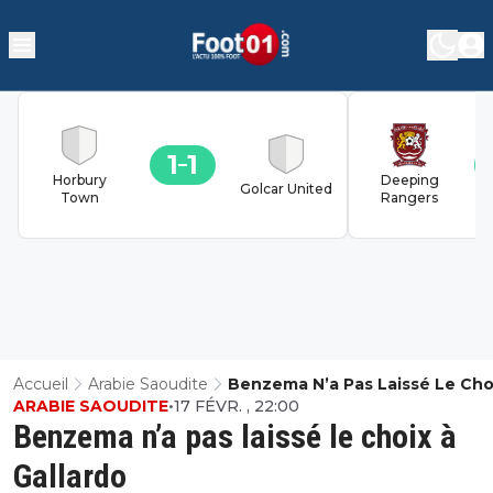
1
1
Horbury
Deeping
Golcar United
Town
Rangers
Accueil
Arabie Saoudite
Benzema N’a Pas Laissé Le Cho
ARABIE SAOUDITE
•
17 FÉVR. , 22:00
Gallardo
Benzema n’a pas laissé le choix à
Gallardo