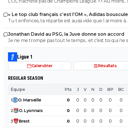
PSG
L'OL n'achète pas de Champions League. ^^ Au moins... l'OM a
délivrance avec un possible licenciement de ce clown.
un point commun avec le PSG. Mdr Adidas ne se trompe pas
« Le top club français c’est l’OM », Adidas bouscule
avec l'OL qui est une valeur sûre... contrairement à l'OM
PSG
Tu t enfonces, ta répartie est aussi vide que l armoire à
trophées de ton club depuis 15 piges, t es juste une gr
Jonathan David au PSG, la Juve donne son accord
gueule arrogante se pensant plus intelligent que les a
Je ne me trompe pas tout le temps... et c'est toi qui ne s
alors que t es juste un pauvre clown empafé mdr
pas lire. ^^
Ligue 1
Calendrier
Résultats
REGULAR SEASON
Équipe
Pts
J
V
N
D
BP
BC
1
O
.
Marseille
0
0
0
0
0
0
0
2
O
.
Lyonnais
0
0
0
0
0
0
0
3
Brest
0
0
0
0
0
0
0