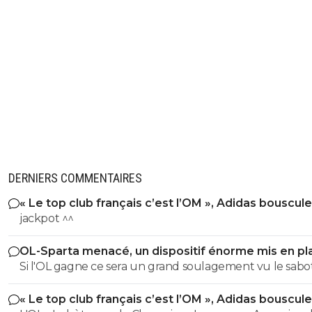
DERNIERS COMMENTAIRES
« Le top club français c’est l’OM », Adidas bouscule
PSG
jackpot ^^
OL-Sparta menacé, un dispositif énorme mis en pl
Si l'OL gagne ce sera un grand soulagement vu le sab
incroyable du farfelu sans froc Fonseca au match allé. S
« Le top club français c’est l’OM », Adidas bouscule
perd ce sera aussi une grande victoire et une énorme