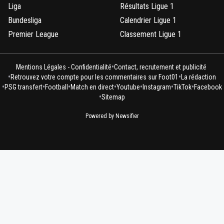
Liga
Résultats Ligue 1
Bundesliga
Calendrier Ligue 1
Premier League
Classement Ligue 1
•
Mentions Légales - Confidentialité
Contact, recrutement et publicité
•
•
Retrouvez votre compte pour les commentaires sur Foot01
La rédaction
•
•
•
•
•
•
•
PSG transfert
Football
Match en direct
Youtube
Instagram
TikTok
Facebook
•
Sitemap
Powered by Newsifier