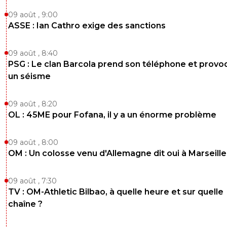
09 août , 9:00
ASSE : Ian Cathro exige des sanctions
09 août , 8:40
PSG : Le clan Barcola prend son téléphone et prov
un séisme
09 août , 8:20
OL : 45ME pour Fofana, il y a un énorme problème
09 août , 8:00
OM : Un colosse venu d'Allemagne dit oui à Marseille
09 août , 7:30
TV : OM-Athletic Bilbao, à quelle heure et sur quelle
chaîne ?