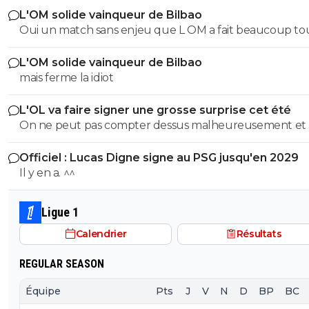
L'OM solide vainqueur de Bilbao
de Morton en pointe basse pour équilibrer l'équipe. Et i
Oui un match sans enjeu que L OM a fait beaucoup to
un profil plus créatif en 8, comme Merah... ou Natey !
a 2 -1 il a fait rentrer que des jeunes
L'OM solide vainqueur de Bilbao
mais ferme la idiot
L'OL va faire signer une grosse surprise cet été
On ne peut pas compter dessus malheureusement et
son prêt ça a permis de prendre le latéral droit suisse.
Officiel : Lucas Digne signe au PSG jusqu'en 2029
Il y en a. ^^
Ligue 1
Calendrier
Résultats
REGULAR SEASON
Équipe
Pts
J
V
N
D
BP
BC