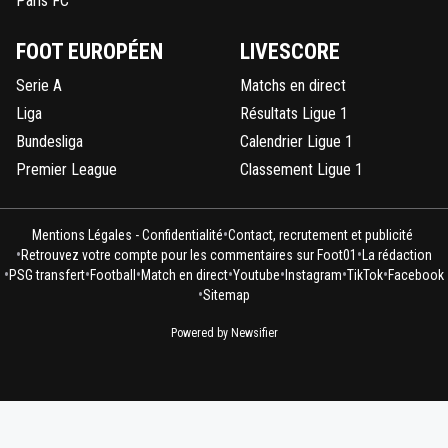
Paris FC
FOOT EUROPÉEN
LIVESCORE
Serie A
Matchs en direct
Liga
Résultats Ligue 1
Bundesliga
Calendrier Ligue 1
Premier League
Classement Ligue 1
•
Mentions Légales - Confidentialité
Contact, recrutement et publicité
•
•
Retrouvez votre compte pour les commentaires sur Foot01
La rédaction
•
•
•
•
•
•
•
PSG transfert
Football
Match en direct
Youtube
Instagram
TikTok
Facebook
•
Sitemap
Powered by Newsifier