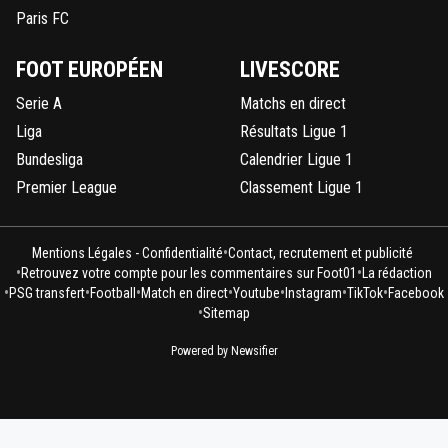
Paris FC
FOOT EUROPÉEN
LIVESCORE
Serie A
Matchs en direct
Liga
Résultats Ligue 1
Bundesliga
Calendrier Ligue 1
Premier League
Classement Ligue 1
•
Mentions Légales - Confidentialité
Contact, recrutement et publicité
•
•
Retrouvez votre compte pour les commentaires sur Foot01
La rédaction
•
•
•
•
•
•
•
PSG transfert
Football
Match en direct
Youtube
Instagram
TikTok
Facebook
•
Sitemap
Powered by Newsifier