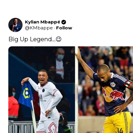
Kylian Mbappé
@
KMbappe
·
Follow
Big Up Legend…😉 