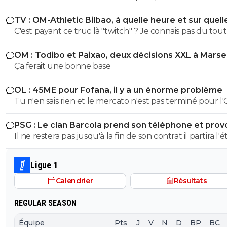
de s'appuyer sur la formation.
TV : OM-Athletic Bilbao, à quelle heure et sur quell
chaîne ?
C'est payant ce truc là "twitch" ? Je connais pas du tout
OM : Todibo et Paixao, deux décisions XXL à Marsei
Ça ferait une bonne base
OL : 45ME pour Fofana, il y a un énorme problème
Tu n'en sais rien et le mercato n'est pas terminé pour l'
n'est même pas commencé. Je souhaite néanmoins un
PSG : Le clan Barcola prend son téléphone et pro
bonne saison à l'OL.
un séisme
Il ne restera pas jusqu'à la fin de son contrat il partira l'é
prochain pour moins cher au pire des cas. Encore qu'il n
pas exclu qu'il finisse par s'imposer et décide de prolong
Ligue 1
foot va vite.
Calendrier
Résultats
REGULAR SEASON
Équipe
Pts
J
V
N
D
BP
BC