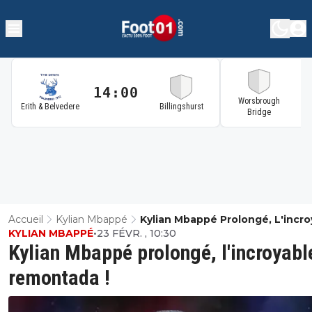
14:00
1
Worsbrough
Erith & Belvedere
Billingshurst
Bridge
Accueil
Kylian Mbappé
Kylian Mbappé Prolongé, L'incro
KYLIAN MBAPPÉ
•
23 FÉVR. , 10:30
Remontada !
Kylian Mbappé prolongé, l'incroyabl
remontada !