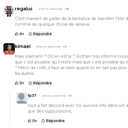
regalus
24 février 2022 à 9:46
+
15
C'est marrant de parler de la tentative de transfert l'été 
comme de quelque chose de sérieux.
0
+
Répondre
kimael
23 février 2022 à 11:08
+
0
Mais vraiment ? On en est la ? Rothen très informé nous 
que c est possible qu il reste mais que c est possible qu i
? Merci de l info, il faut se taire quand on en sait pas plus
les autres
0
+
Répondre
fp37
23 février 2022 à 11:32
+
0
tout a fait daccord avec toi, aucune info dans cet a
que des supputations,
0
+
Répondre