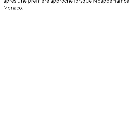
après une première approche lorsque Mbappé flambai
Monaco.