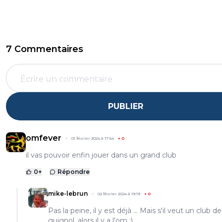
7 Commentaires
PUBLIER
omfever
01 février 2024 à 17:54
+
0
il vas pouvoir enfin jouer dans un grand club
0
+
Répondre
mike-lebrun
02 février 2024 à 19:19
+
0
Pas la peine, il y est déjà ... Mais s'il veut un club de
guignol, alors il y a l'om ;)