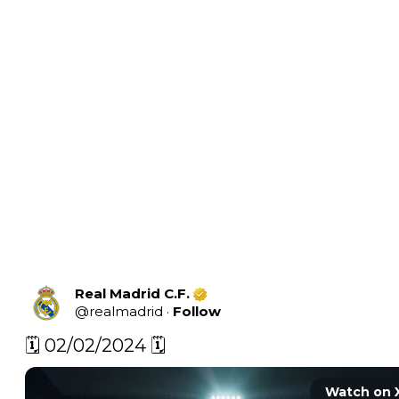
Real Madrid C.F.
@
realmadrid
·
Follow
🗓️ 02/02/2024 🗓️ 
Watch on 