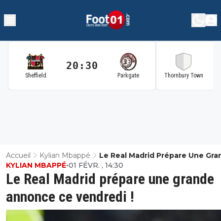
20:30
2
Sheffield
Parkgate
Thornbury Town
Accueil
Kylian Mbappé
Le Real Madrid Prépare Une Gra
KYLIAN MBAPPÉ
•
01 FÉVR. , 14:30
Annonce Ce Vendredi !
Le Real Madrid prépare une grande
annonce ce vendredi !