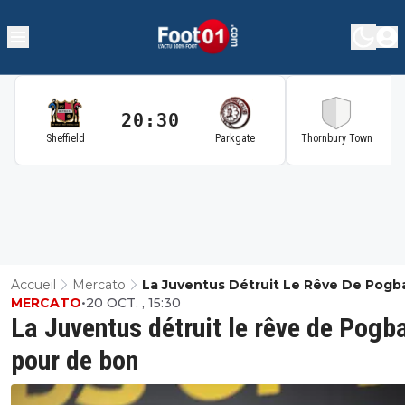
20:30
2
Sheffield
Parkgate
Thornbury Town
Accueil
Mercato
La Juventus Détruit Le Rêve De Pogb
MERCATO
•
20 OCT. , 15:30
De Bon
La Juventus détruit le rêve de Pogb
pour de bon