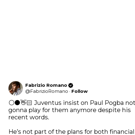
Fabrizio Romano
@
FabrizioRomano
·
Follow
⚪️⚫️👋🏻 Juventus insist on Paul Pogba not
gonna play for them anymore despite his 
recent words.

He’s not part of the plans for both financial 