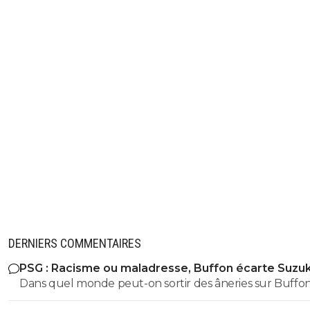
DERNIERS COMMENTAIRES
PSG : Racisme ou maladresse, Buffon écarte Suzuk
Dans quel monde peut-on sortir des âneries sur Buffon
dire qu'il est raciste? Buffon connait très bien Suzuki ce