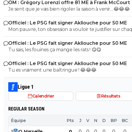
OM : Grégory Lorenzi offre 81 ME à Frank McCourt
dernier évoluant Parme, l'un de sclubs cher à Buffon
Je sent que je vais bien rigoler la saison à venir…😂😂😂
(puisqu'il y a débuté). Vous ne vous dites juste pas qu'il 
des choses (comme le style de vie ou l'hygiène ou tout
Officiel : Le PSG fait signer Akliouche pour 50 ME
chose qui fait d'un jouer un vrai professionnel). Non vo
Mon pauvre, ton obsession a vouloir te justifier sur cha
partez direct sur des considérations racistes... Ah la la...
commentaire 🤣😂😂 Tu aurais la queue d'un chat qui s
Officiel : Le PSG fait signer Akliouche pour 50 ME
de bouche et on t'accuserait de l'avoir mangé que tu ni
Tu sais, les fouines ça mange les rats ! 😋😋
encore....mdr
Officiel : Le PSG fait signer Akliouche pour 50 ME
Tu es vraiment une baltringue ! 😂😂😂
Ligue 1
Calendrier
Résultats
REGULAR SEASON
Équipe
Pts
J
V
N
D
BP
BC
1
O
.
Marseille
0
0
0
0
0
0
0