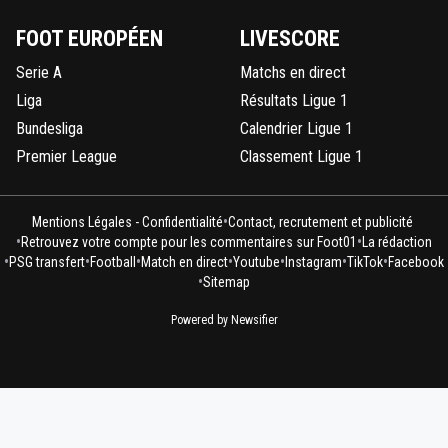
FOOT EUROPÉEN
LIVESCORE
Serie A
Matchs en direct
Liga
Résultats Ligue 1
Bundesliga
Calendrier Ligue 1
Premier League
Classement Ligue 1
•
Mentions Légales - Confidentialité
Contact, recrutement et publicité
•
•
Retrouvez votre compte pour les commentaires sur Foot01
La rédaction
•
•
•
•
•
•
•
PSG transfert
Football
Match en direct
Youtube
Instagram
TikTok
Facebook
•
Sitemap
Powered by Newsifier