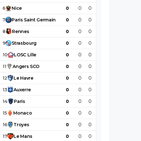
6
Nice
0
0
0
0
0
0
7
Paris
Saint
Germain
0
0
0
0
0
0
8
Rennes
0
0
0
0
0
0
9
Strasbourg
0
0
0
0
0
0
10
LOSC
Lille
0
0
0
0
0
0
11
Angers
SCO
0
0
0
0
0
0
12
Le
Havre
0
0
0
0
0
0
13
Auxerre
0
0
0
0
0
0
14
Paris
0
0
0
0
0
0
15
Monaco
0
0
0
0
0
0
16
Troyes
0
0
0
0
0
0
17
Le
Mans
0
0
0
0
0
0