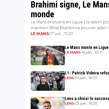
Brahimi signe, Le Mans
monde
Le Mans évoluera en Ligue 1 la saison p
maintien. Billal Brahimi va pouvoir aider
LE MANS
07 juil. , 11:20
Le Mans monte en Ligue 
LE MANS
•
16 juin , 20:11
L1 : Patrick Videira ref
LENS
•
10 juin , 16:07
Lens a choisi le success
LENS
•
03 juin , 16:20