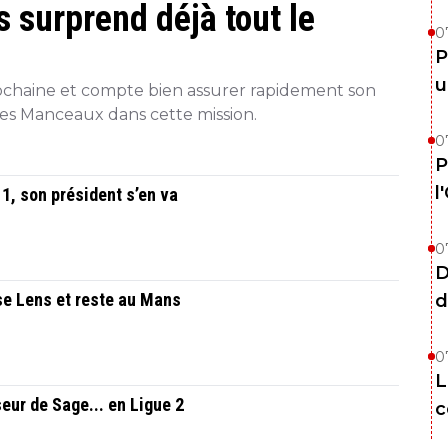
 surprend déjà tout le
0
P
u
rochaine et compte bien assurer rapidement son
 les Manceaux dans cette mission.
0
P
l
1, son président s’en va
0
D
use Lens et reste au Mans
d
0
L
eur de Sage... en Ligue 2
c