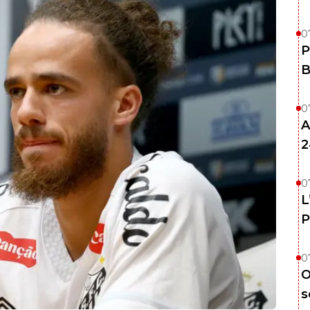
0
P
B
0
A
2
0
L
P
0
O
s