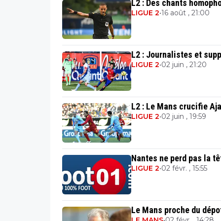
L2 : Des chants homophob
LIGUE 2
•
16 août , 21:00
L2 : Journalistes et sup
LIGUE 2
•
02 juin , 21:20
L2 : Le Mans crucifie Aj
LIGUE 2
•
02 juin , 19:59
Nantes ne perd pas la tê
LIGUE 2
•
02 févr. , 15:55
Le Mans proche du dépot
LE MANS
•
02 févr. , 14:28