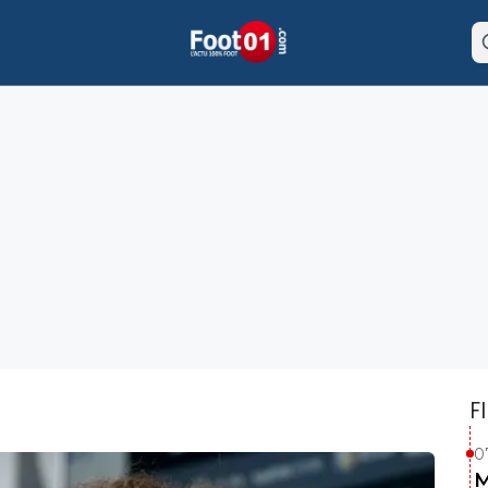
F
0
M