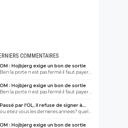
ERNIERS COMMENTAIRES
OM : Hojbjerg exige un bon de sortie
Ben la porte n est pas fermé il faut payer
le prix du transfert c est tout il veut partir
OM : Hojbjerg exige un bon de sortie
ok ben le club qui le veut paye et c est
Ben la porte n est pas fermé il faut payer
réglé...
le prix du transfert c est tout il veut partir
Passé par l'OL, il refuse de signer à
ok ben le club qui le veut paye et c est
l'OM
ou etiez vous les dernieres annees? quel
réglé...
est votre palmares en Europe? qu' avez
OM : Hojbjerg exige un bon de sortie
vous de plus que l OM? ferme la blaireau