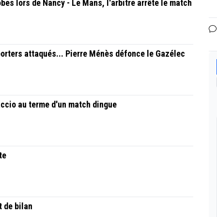
es lors de Nancy - Le Mans, l'arbitre arrête le match
porters attaqués... Pierre Ménès défonce le Gazélec
accio au terme d'un match dingue
te
 de bilan