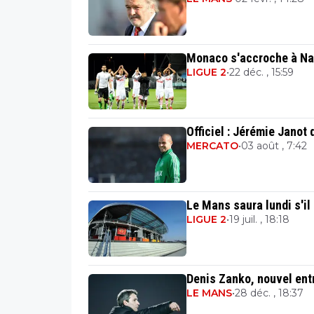
Monaco s'accroche à Na
LIGUE 2
•
22 déc. , 15:59
Officiel : Jérémie Janot
MERCATO
•
03 août , 7:42
Le Mans saura lundi s'il
LIGUE 2
•
19 juil. , 18:18
Denis Zanko, nouvel ent
LE MANS
•
28 déc. , 18:37