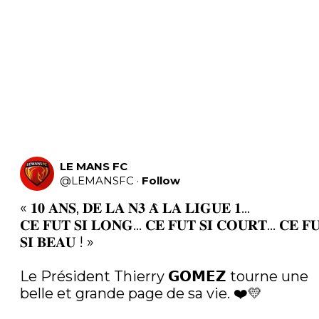
LE MANS FC
@
LEMANSFC
·
Follow
« 𝟏𝟎 𝐀𝐍𝐒, 𝐃𝐄 𝐋𝐀 𝐍𝟑 𝐀̀ 𝐋𝐀 𝐋𝐈𝐆𝐔𝐄 𝟏…

𝐂𝐄 𝐅𝐔𝐓 𝐒𝐈 𝐋𝐎𝐍𝐆… 𝐂𝐄 𝐅𝐔𝐓 𝐒𝐈 𝐂𝐎𝐔𝐑𝐓… 𝐂𝐄 𝐅𝐔
𝐒𝐈 𝐁𝐄𝐀𝐔 ! »

Le Président Thierry 𝗚𝗢𝗠𝗘𝗭 tourne une 
belle et grande page de sa vie. ❤️💛
