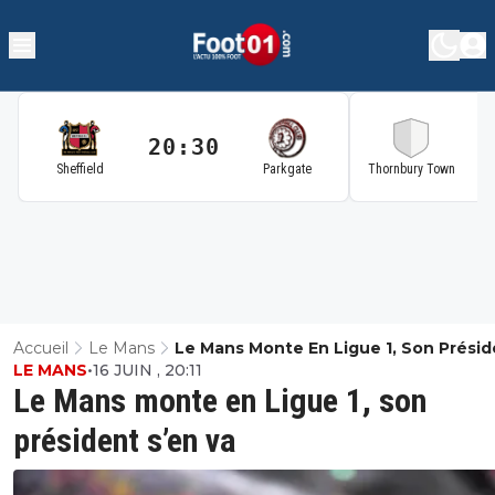
20:30
2
Sheffield
Parkgate
Thornbury Town
Accueil
Le Mans
Le Mans Monte En Ligue 1, Son Présid
LE MANS
•
16 JUIN , 20:11
S’en Va
Le Mans monte en Ligue 1, son
président s’en va