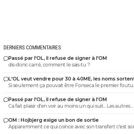
DERNIERS COMMENTAIRES
Passé par l'OL, il refuse de signer à l'OM
dis-donc carré, comment le sais-tu ?
L'OL veut vendre pour 30 à 40ME, les noms sorten
Si seulement ça pouvait être Fonseca le premier foutu
dehors, l'OL et ce très bon effectif s'en porterait tout de
Passé par l'OL, il refuse de signer à l'OM
mieux
Ca fait plaisir d'en voir au moins un qui suit... Les autres
doivent être des abrutis de supporters non ?
OM : Hojbjerg exige un bon de sortie
Apparemment ce qui coince avec son transfert c'est so
salaire. S'il veut vraiment partir, il sait quoi faire.