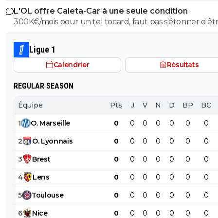
L'OL offre Caleta-Car à une seule condition
300K€/mois pour un tel tocard, faut pas s'étonner d'êt
dans la merde.
Ligue 1
Calendrier
Résultats
REGULAR SEASON
Équipe
Pts
J
V
N
D
BP
BC
1
O
.
Marseille
0
0
0
0
0
0
0
2
O
.
Lyonnais
0
0
0
0
0
0
0
3
Brest
0
0
0
0
0
0
0
4
Lens
0
0
0
0
0
0
0
5
Toulouse
0
0
0
0
0
0
0
6
Nice
0
0
0
0
0
0
0