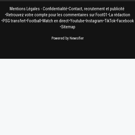
•
Mentions Légales - Confidentialité
Contact, recrutement et publicité
•
•
Retrouvez votre compte pour les commentaires sur Foot01
La rédaction
•
•
•
•
•
•
•
PSG transfert
Football
Match en direct
Youtube
Instagram
TikTok
Facebook
•
Sitemap
Powered by Newsifier