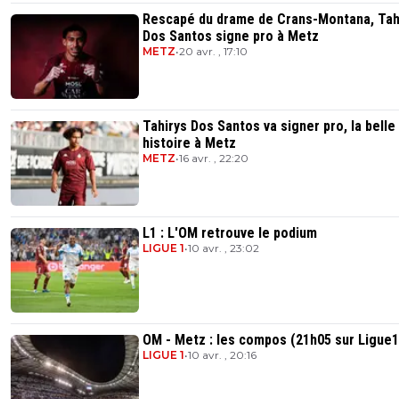
Rescapé du drame de Crans-Montana, Tah
Dos Santos signe pro à Metz
METZ
•
20 avr. , 17:10
Tahirys Dos Santos va signer pro, la belle
histoire à Metz
METZ
•
16 avr. , 22:20
L1 : L'OM retrouve le podium
LIGUE 1
•
10 avr. , 23:02
OM - Metz : les compos (21h05 sur Ligue1
LIGUE 1
•
10 avr. , 20:16