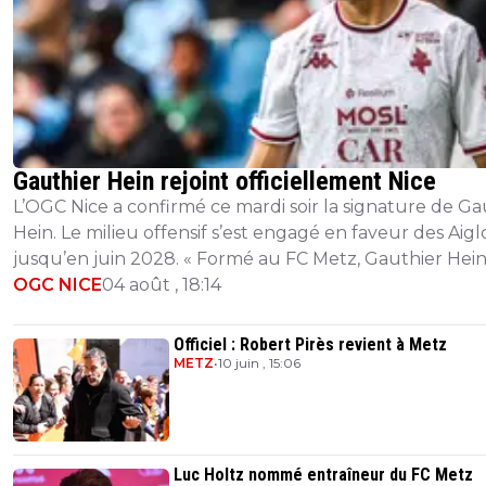
Gauthier Hein rejoint officiellement Nice
L’OGC Nice a confirmé ce mardi soir la signature de Ga
Hein. Le milieu offensif s’est engagé en faveur des Aigl
jusqu’en juin 2028. « Formé au FC Metz, Gauthier Hein 
imposé au fil des s...
OGC NICE
04 août , 18:14
Officiel : Robert Pirès revient à Metz
METZ
•
10 juin , 15:06
Luc Holtz nommé entraîneur du FC Metz