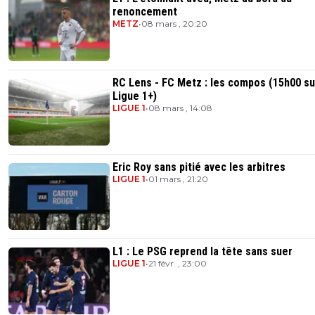
renoncement
METZ
•
08 mars , 20:20
RC Lens - FC Metz : les compos (15h00 su
Ligue 1+)
LIGUE 1
•
08 mars , 14:08
Eric Roy sans pitié avec les arbitres
LIGUE 1
•
01 mars , 21:20
L1 : Le PSG reprend la tête sans suer
LIGUE 1
•
21 févr. , 23:00