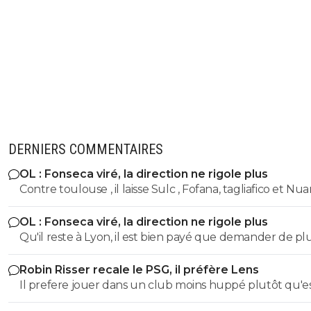
DERNIERS COMMENTAIRES
OL : Fonseca viré, la direction ne rigole plus
Contre toulouse , il laisse Sulc , Fofana, tagliafico et N
sur le banc... de plus avec son délire de foutre Endrick 
OL : Fonseca viré, la direction ne rigole plus
aillier, tu te tapes l'autre plot nullissime de Yaremtchuk.
Qu'il reste à Lyon, il est bien payé que demander de pl
Voila voila
Robin Risser recale le PSG, il préfère Lens
Il prefere jouer dans un club moins huppé plutôt qu'e
de réussir dans un top club.C'est un choix