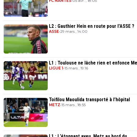
FC NANTES
•
05 avr. , 18:05
L2 : Gauthier Hein en route pour l'ASSE ?
ASSE
•
29 mars , 14:00
L1 : Toulouse ne lâche rien et enfonce Me
LIGUE 1
•
15 mars , 19:16
Toifilou Maoulida transporté à l’hôpital
METZ
•
15 mars , 18:55
L1 : L’étonnant aveu, Metz au bord du