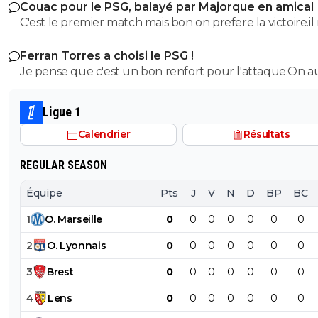
Couac pour le PSG, balayé par Majorque en amical
C'est le premier match mais bon on prefere la victoire.il
faut pas en faire tout un plat non plus vu le nombre d
Ferran Torres a choisi le PSG !
joueurs absents.Mais ceux qui esperent avoir du temps
Je pense que c'est un bon renfort pour l'attaque.On a
jeu n'ont pas brillé
solutions d'axe comme avant avec DEmbelé et Ramos
Ligue 1
Calendrier
Résultats
REGULAR SEASON
Équipe
Pts
J
V
N
D
BP
BC
1
O
.
Marseille
0
0
0
0
0
0
0
2
O
.
Lyonnais
0
0
0
0
0
0
0
3
Brest
0
0
0
0
0
0
0
4
Lens
0
0
0
0
0
0
0