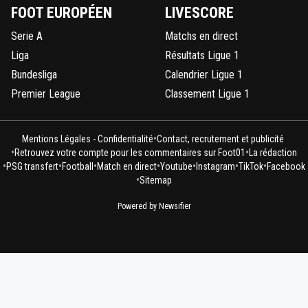
FOOT EUROPÉEN
LIVESCORE
Serie A
Matchs en direct
Liga
Résultats Ligue 1
Bundesliga
Calendrier Ligue 1
Premier League
Classement Ligue 1
•
Mentions Légales - Confidentialité
Contact, recrutement et publicité
•
•
Retrouvez votre compte pour les commentaires sur Foot01
La rédaction
•
•
•
•
•
•
•
PSG transfert
Football
Match en direct
Youtube
Instagram
TikTok
Facebook
•
Sitemap
Powered by Newsifier