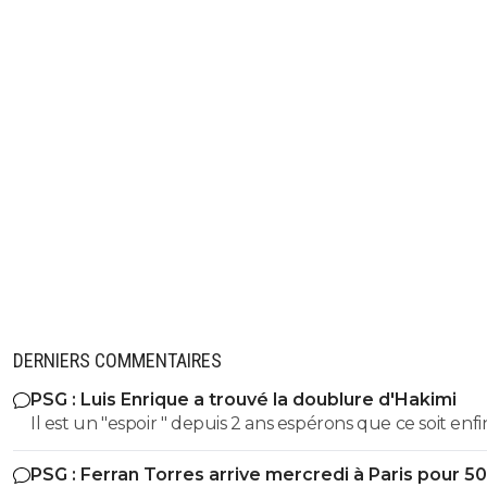
DERNIERS COMMENTAIRES
PSG : Luis Enrique a trouvé la doublure d'Hakimi
Il est un "espoir " depuis 2 ans espérons que ce soit enfin son
tour . S'il ne se blesse plus c'est un futur BON àà ce poste
PSG : Ferran Torres arrive mercredi à Paris pour 5