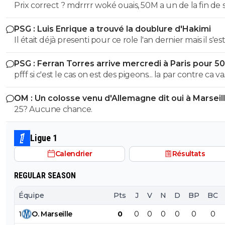
Prix correct ? mdrrrr woké ouais, 50M a un de la fin de 
contrat, la blague, venez pas pleurer quand je reclame
PSG : Luis Enrique a trouvé la doublure d'Hakimi
sur Godts
Il était déjà presenti pour ce role l'an dernier mais il s'es
l'épaule en juin 2025 avec l'EDF et ça a pourri sa 1ere p
PSG : Ferran Torres arrive mercredi à Paris pour 5
de saison. Espérons que ça colle cette fois ci
pfff si c'est le cas on est des pigeons... la par contre ca va
choquer personne ? On galere a mettre 10M de plus sur
OM : Un colosse venu d'Allemagne dit oui à Marseil
Godts tout le monde m'explique "gneuh gneuh c'est
25? Aucune chance.
normal on veut pas surpayer" alors qu'on joue les gratt
10M pres. Mais un mec remplacant au Barca dans la derniere
année de son contrat et qui a flop a city, mettre 50M 
Ligue 1
eux ils otn eu Adeymi pour 29M on va vouloir me faire 
Calendrier
Résultats
la pillule que c'est bien ? et allez vous faire foutre C'est
Kroupi Jr qu'il fallait putain !
REGULAR SEASON
Équipe
Pts
J
V
N
D
BP
BC
1
O
.
Marseille
0
0
0
0
0
0
0