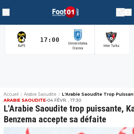
17:00
1
Universitatea
KuPS
Inter Turku
Craiova
Accueil
Arabie Saoudite
L'Arabie Saoudite Trop Puissan
ARABIE SAOUDITE
•
04 FÉVR. , 17:30
Karim Benzema Accepte Sa Dé
L'Arabie Saoudite trop puissante, K
Benzema accepte sa défaite