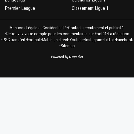
Premier League
Classement Ligue 1
•
Mentions Légales - Confidentialité
Contact, recrutement et publicité
•
•
Retrouvez votre compte pour les commentaires sur Foot01
La rédaction
•
•
•
•
•
•
•
PSG transfert
Football
Match en direct
Youtube
Instagram
TikTok
Facebook
•
Sitemap
Powered by Newsifier