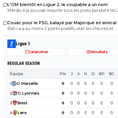
L'OM bientôt en Ligue 2, le coupable a un nom
au lieu de 75, quel mensonge. Avocat, tu serais commis
Merde, si je pouvais ressortir tous les posts pendant les 
d'office, un avocat à 2 balles. Et en plus ce n'est pas si f
dernieres années ou je denoncais cet imposteur ... et le
puisqu'au retour il y a eu 7 min de temps additionel d
Couac pour le PSG, balayé par Majorque en amical
insultes de ses groupies qui voulaient me faire avaler sa
a joué 78 min à 10 Et encore une fois rien a voir de jouer
Bah ca a au moins 2 points positifs, virer les chevres et
semence comme eux ...
quand tu dois ne pas encaisser ou que tu dois marquer. Mais
démeloniser les autres, c’est plutot bien vu.
ça tu ne peux pas comprendre puisque tu n'as jamais m
pieds sur un terrain
Ligue 1
Calendrier
Résultats
REGULAR SEASON
Équipe
Pts
J
V
N
D
BP
BC
1
O
.
Marseille
0
0
0
0
0
0
0
2
O
.
Lyonnais
0
0
0
0
0
0
0
3
Brest
0
0
0
0
0
0
0
4
Lens
0
0
0
0
0
0
0