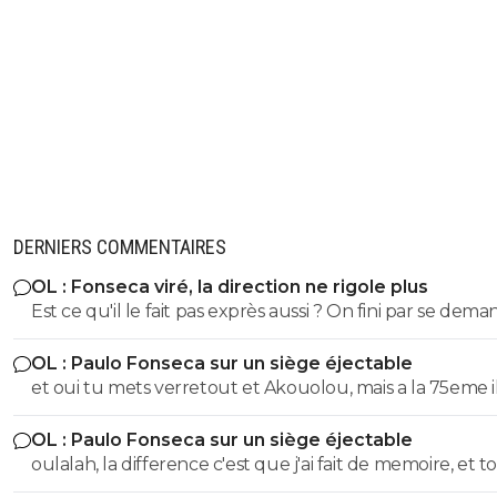
DERNIERS COMMENTAIRES
OL : Fonseca viré, la direction ne rigole plus
Est ce qu'il le fait pas exprès aussi ? On fini par se dema
Même si on peux se douter que le mercato n'est pas to
OL : Paulo Fonseca sur un siège éjectable
fait terminé, si on continu comme ca on va droit à la
et oui tu mets verretout et Akouolou, mais a la 75eme i
catastrophe.
sont plus sur le terrain et tu es en position de qualifié
OL : Paulo Fonseca sur un siège éjectable
oulalah, la difference c'est que j'ai fait de memoire, et to
été vérifier. 55eme donc 35 au lieu de 25, et 19eme don