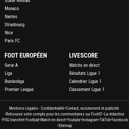
Stade Rennais
Monaco
Nantes
Strasbourg
Nice
Paris FC
FOOT EUROPÉEN
LIVESCORE
Serie A
Matchs en direct
Liga
Résultats Ligue 1
Bundesliga
Calendrier Ligue 1
Premier League
Classement Ligue 1
•
Mentions Légales - Confidentialité
Contact, recrutement et publicité
•
•
Retrouvez votre compte pour les commentaires sur Foot01
La rédaction
•
•
•
•
•
•
•
PSG transfert
Football
Match en direct
Youtube
Instagram
TikTok
Facebook
•
Sitemap