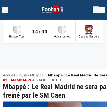
14:00
1
Horbury Town
Golcar United
Deeping Rangers
Accueil
Kylian Mbappé
Mbappé : Le Real Madrid Ne Ser
KYLIAN MBAPPÉ
•
03 AOÛT , 10:00
Freiné Par Le SM Caen
Mbappé : Le Real Madrid ne sera pa
freiné par le SM Caen