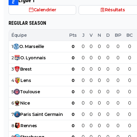
Ligue 1
PSG.
Calendrier
Résultats
REGULAR SEASON
Équipe
Pts
J
V
N
D
BP
BC
1
O
.
Marseille
0
0
0
0
0
0
0
2
O
.
Lyonnais
0
0
0
0
0
0
0
3
Brest
0
0
0
0
0
0
0
4
Lens
0
0
0
0
0
0
0
5
Toulouse
0
0
0
0
0
0
0
6
Nice
0
0
0
0
0
0
0
7
Paris
Saint
Germain
0
0
0
0
0
0
0
8
Rennes
0
0
0
0
0
0
0
9
Strasbourg
0
0
0
0
0
0
0