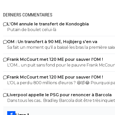
DERNIERS COMMENTAIRES
L’OM annule le transfert de Kondogbia
Putain de boulet celui-là
OM : Un transfert à 90 ME, Hojbjerg s'en va
Sa fait un moment qu'il a baissé les bras la première saiso
etait top mais depuis quelques match etait en dessus. 
Frank McCourt met 120 ME pour sauver l’OM !
et bon vent a lui pour le reste de sa carrière ...
L'OM.... un puit sans fond pour le pauvre Frank McCourt
Frank McCourt met 120 ME pour sauver l’OM !
L'OL a perdu 800 millions d'euros ? 😆🤣😂 Pourquoi pas un
milliard tant que tu y es ! ^^
Liverpool appelle le PSG pour renoncer à Barcola
Dans tous les cas... Bradley Barcola doit être très inquiet. C
qui est vraiment compréhensible lorsque l'on sait co
le PSG a traiter Kylian Mbappé lorsqu'il avait voulu quit