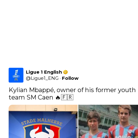
Ligue 1 English
@
Ligue1_ENG
·
Follow
Kylian Mbappé, owner of his former youth 
team SM Caen 🔥🇫🇷 