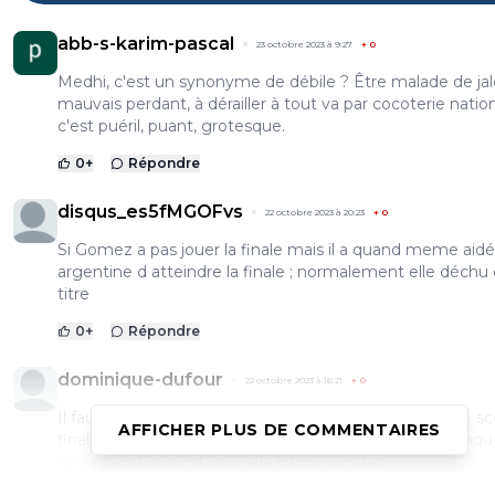
abb-s-karim-pascal
23 octobre 2023 à 9:27
+
0
Medhi, c'est un synonyme de débile ? Être malade de jal
mauvais perdant, à dérailler à tout va par cocoterie nation
c'est puéril, puant, grotesque.
0
+
Répondre
disqus_es5fMGOFvs
22 octobre 2023 à 20:23
+
0
Si Gomez a pas jouer la finale mais il a quand meme aidé
argentine d atteindre la finale ; normalement elle déchu
titre
0
+
Répondre
dominique-dufour
22 octobre 2023 à 16:21
+
0
Il faut savoir que le résultat officiel d'un match c'est le s
AFFICHER PLUS DE COMMENTAIRES
finale,la en l'occurance match nul 3/3,donc pas de vainqu
de perdant,ça c'est joué à la loterie des tab.