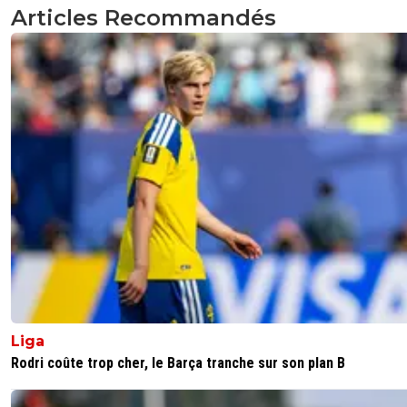
0
+
Répondre
Articles Recommandés
pl-thore
21 octobre 2023 à 14:10
+
0
C'est un scoop ? 🤣🤣
0
+
Répondre
Liga
Rodri coûte trop cher, le Barça tranche sur son plan B