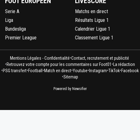
FOOT EUROPÉEN
LIVESCORE
Serie A
Matchs en direct
Liga
Résultats Ligue 1
Bundesliga
Calendrier Ligue 1
Premier League
Classement Ligue 1
•
Mentions Légales - Confidentialité
Contact, recrutement et publicité
•
•
Retrouvez votre compte pour les commentaires sur Foot01
La rédaction
•
•
•
•
•
•
•
PSG transfert
Football
Match en direct
Youtube
Instagram
TikTok
Facebook
•
Sitemap
Powered by Newsifier