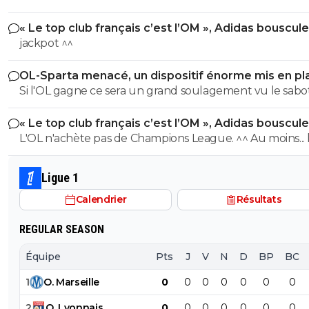
« Le top club français c’est l’OM », Adidas bouscule
PSG
jackpot ^^
OL-Sparta menacé, un dispositif énorme mis en pl
Si l'OL gagne ce sera un grand soulagement vu le sab
incroyable du farfelu sans froc Fonseca au match allé. S
« Le top club français c’est l’OM », Adidas bouscule
perd ce sera aussi une grande victoire et une énorme
PSG
L'OL n'achète pas de Champions League. ^^ Au moins... l'OM a
délivrance avec un possible licenciement de ce clown.
un point commun avec le PSG. Mdr Adidas ne se trompe pas
avec l'OL qui est une valeur sûre... contrairement à l'OM
Ligue 1
Calendrier
Résultats
REGULAR SEASON
Équipe
Pts
J
V
N
D
BP
BC
1
O
.
Marseille
0
0
0
0
0
0
0
2
O
.
Lyonnais
0
0
0
0
0
0
0