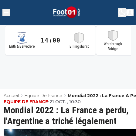
14:00
1
Worsbrough
Erith & Belvedere
Billingshurst
Bridge
Accueil
Equipe De France
Mondial 2022 : La France A Pe
EQUIPE DE FRANCE
•
21 OCT. , 10:30
L'Argentine A Triché Légale
Mondial 2022 : La France a perdu,
l'Argentine a triché légalement