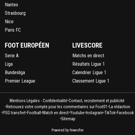
Nantes
Strasbourg
Nice
Paris FC
FOOT EUROPÉEN
LIVESCORE
Serie A
Matchs en direct
Liga
Résultats Ligue 1
Bundesliga
Calendrier Ligue 1
Premier League
Classement Ligue 1
•
Mentions Légales - Confidentialité
Contact, recrutement et publicité
•
•
Retrouvez votre compte pour les commentaires sur Foot01
La rédaction
•
•
•
•
•
•
•
PSG transfert
Football
Match en direct
Youtube
Instagram
TikTok
Facebook
•
Sitemap
Powered by Newsifier