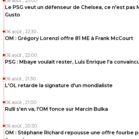
06 août , 23:00
Le PSG veut un défenseur de Chelsea, ce n'est pas 
Gusto
06 août , 22:30
OM : Grégory Lorenzi offre 81 ME à Frank McCourt
06 août , 22:00
PSG : Mbaye voulait rester, Luis Enrique l'a convainc
06 août , 21:30
L'OL retarde la signature d'un mondialiste
06 août , 21:00
Rulli s'en va, l'OM fonce sur Marcin Bulka
06 août , 20:30
OM : Stéphane Richard repousse une offre fourbe p