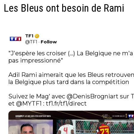
Les Bleus ont besoin de Rami
TF1
@
TF1
·
Follow
"J'espère les croiser (...) La Belgique ne m'a 
pas impressionné" 

Adil Rami aimerait que les Bleus retrouven
la Belgique plus tard dans la compétition

Suivez le Mag' avec 
@DenisBrogniart
 sur T
et 
@MYTF1
 : 
tf1.fr/tf1/direct