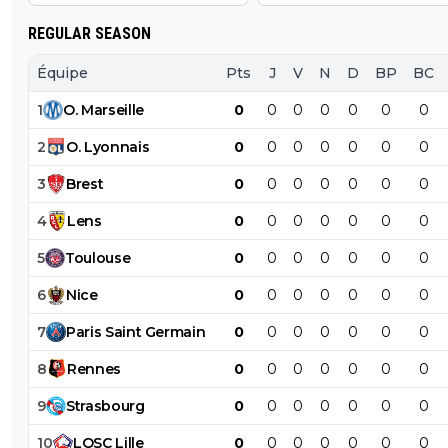
REGULAR SEASON
Équipe
Pts
J
V
N
D
BP
BC
1
O
.
Marseille
0
0
0
0
0
0
0
2
O
.
Lyonnais
0
0
0
0
0
0
0
3
Brest
0
0
0
0
0
0
0
4
Lens
0
0
0
0
0
0
0
5
Toulouse
0
0
0
0
0
0
0
6
Nice
0
0
0
0
0
0
0
7
Paris
Saint
Germain
0
0
0
0
0
0
0
8
Rennes
0
0
0
0
0
0
0
9
Strasbourg
0
0
0
0
0
0
0
10
LOSC
Lille
0
0
0
0
0
0
0