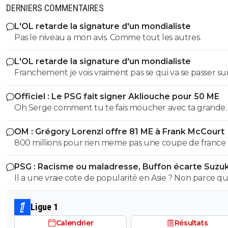
DERNIERS COMMENTAIRES
L'OL retarde la signature d'un mondialiste
Pas le niveau a mon avis. Comme tout les autres.
L'OL retarde la signature d'un mondialiste
Franchement je vois vraiment pas se qui va se passer sur
suite de notre mercato. Autant je suis totalement dec
Officiel : Le PSG fait signer Akliouche pour 50 ME
certaines recrues (oui déja), autant faudrait presque de
Oh Serge comment tu te fais moucher avec ta grande
recruter encore sur les memes postes tellement c'est
bouche qui te sert d’anus 😂😂😂
mauvais. Quelle idée de prendre un nonchalant et un
OM : Grégory Lorenzi offre 81 ME à Frank McCourt
en total manque de confiance comme Duranville. Toliss
800 millions pour rien meme pas une coupe de france
Morton sont en PLS, autant j'aimerai tout changer et qu'i
coupe a guignol c3 ....PSG 1 milliard et demi 2 c1 14 titres ..
une ame dans cette équipe..... Autant on galere pour trouver
PSG : Racisme ou maladresse, Buffon écarte Suzuk
2 milliard et demi 1c1 .....
des acheteurs pour nos joueurs les plus mauvais (AMN,
Il a une vraie cote de popularité en Asie ? Non parce qu
Tessman, etc...) On ne fait que prolonger notre fin de saison
Japon je crois que c'est légèrement raciste non ? (désolé
derniere. Ni plus ni moins.
me trompe)
Ligue 1
Calendrier
Résultats