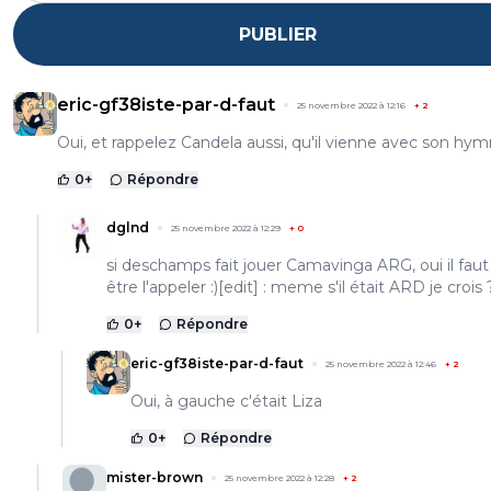
PUBLIER
eric-gf38iste-par-d-faut
25 novembre 2022 à 12:16
+
2
Oui, et rappelez Candela aussi, qu'il vienne avec son hymn
0
+
Répondre
dglnd
25 novembre 2022 à 12:29
+
0
si deschamps fait jouer Camavinga ARG, oui il faut
être l'appeler :)[edit] : meme s'il était ARD je crois 
0
+
Répondre
eric-gf38iste-par-d-faut
25 novembre 2022 à 12:46
+
2
Oui, à gauche c'était Liza
0
+
Répondre
mister-brown
25 novembre 2022 à 12:28
+
2