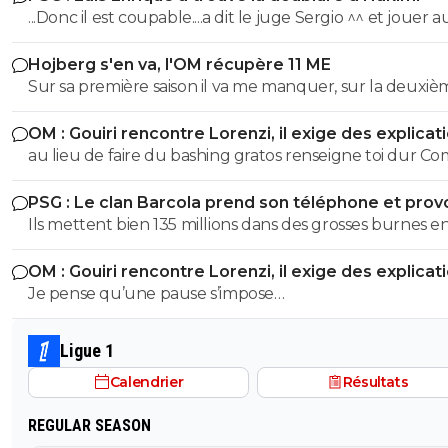
...Donc il est coupable....a dit le juge Sergio ^^ et jouer 
n'arrange pas son cas on sait :)
Hojberg s'en va, l'OM récupère 11 ME
Sur sa première saison il va me manquer, sur la deuxiè
très peu !
OM : Gouiri rencontre Lorenzi, il exige des explicat
au lieu de faire du bashing gratos renseigne toi dur C
c'est le nouveau riche oralien ils vont nouer la cL etc cl
PSG : Le clan Barcola prend son téléphone et pro
progresse chaque saison
un séisme
Ils mettent bien 135 millions dans des grosses burnes e
donc pourquoi le PSG devrait pas faire pareil ?
OM : Gouiri rencontre Lorenzi, il exige des explicat
Je pense qu’une pause s’impose…
Ligue 1
Calendrier
Résultats
REGULAR SEASON