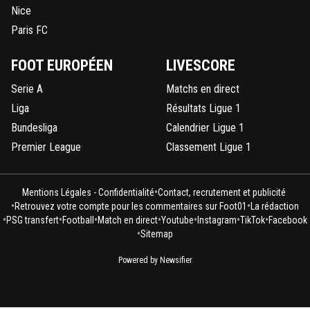
Nice
Paris FC
FOOT EUROPÉEN
LIVESCORE
Serie A
Matchs en direct
Liga
Résultats Ligue 1
Bundesliga
Calendrier Ligue 1
Premier League
Classement Ligue 1
•
Mentions Légales - Confidentialité
Contact, recrutement et publicité
•
•
Retrouvez votre compte pour les commentaires sur Foot01
La rédaction
•
•
•
•
•
•
•
PSG transfert
Football
Match en direct
Youtube
Instagram
TikTok
Facebook
•
Sitemap
Powered by Newsifier