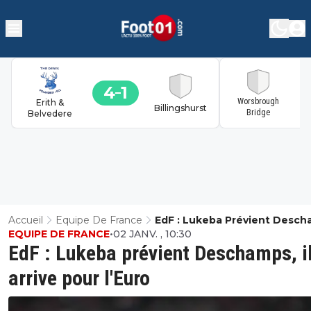
4
1
1
Worsbrough
Erith &
Billingshurst
Bridge
Belvedere
Accueil
Equipe De France
EdF : Lukeba Prévient Desch
EQUIPE DE FRANCE
•
02 JANV. , 10:30
Il Arrive Pour L'Euro
EdF : Lukeba prévient Deschamps, i
arrive pour l'Euro