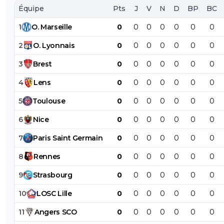
Équipe
Pts
J
V
N
D
BP
BC
1
O
.
Marseille
0
0
0
0
0
0
0
2
O
.
Lyonnais
0
0
0
0
0
0
0
3
Brest
0
0
0
0
0
0
0
4
Lens
0
0
0
0
0
0
0
5
Toulouse
0
0
0
0
0
0
0
6
Nice
0
0
0
0
0
0
0
7
Paris
Saint
Germain
0
0
0
0
0
0
0
8
Rennes
0
0
0
0
0
0
0
9
Strasbourg
0
0
0
0
0
0
0
10
LOSC
Lille
0
0
0
0
0
0
0
11
Angers
SCO
0
0
0
0
0
0
0