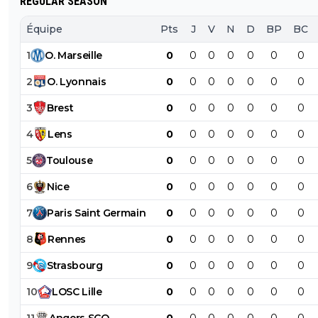
REGULAR SEASON
Équipe
Pts
J
V
N
D
BP
BC
1
O
.
Marseille
0
0
0
0
0
0
0
2
O
.
Lyonnais
0
0
0
0
0
0
0
3
Brest
0
0
0
0
0
0
0
4
Lens
0
0
0
0
0
0
0
5
Toulouse
0
0
0
0
0
0
0
6
Nice
0
0
0
0
0
0
0
7
Paris
Saint
Germain
0
0
0
0
0
0
0
8
Rennes
0
0
0
0
0
0
0
9
Strasbourg
0
0
0
0
0
0
0
10
LOSC
Lille
0
0
0
0
0
0
0
11
Angers
SCO
0
0
0
0
0
0
0