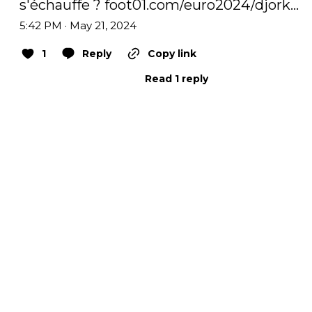
s'échauffe ? 
foot01.com/euro2024/djork…
5:42 PM · May 21, 2024
1
Reply
Copy link
Read 1 reply