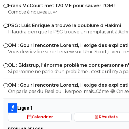
Frank McCourt met 120 ME pour sauver l’OM !
Compte à nouveau. ^^
PSG : Luis Enrique a trouvé la doublure d'Hakimi
Il faudra bien que le PSG trouve un remplaçant à Achr
Hakimi... vu qu'il risque de se retrouver en prison pour v
OM : Gouiri rencontre Lorenzi, il exige des explicat
durant cette saison.
Vous devriez lire son interview sur Rmc Sport, il veut re
l'OM et n'a pas l'intention de partir.
OL : Bidstrup, l'énorme problème dont personne n
parler
Si personne ne parle d'un problème... c'est qu'il n'y a pa
problème. ^^
OM : Gouiri rencontre Lorenzi, il exige des explicat
On parle pas du Real ou Liverpool mais...Côme 😂 On se
mec qui souhaite absolument partir de ce club de
baltringue
Ligue 1
Calendrier
Résultats