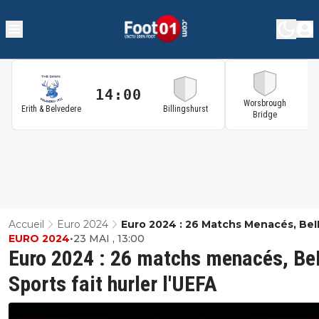
14:00
1
Worsbrough
Erith & Belvedere
Billingshurst
Bridge
Accueil
Euro 2024
Euro 2024 : 26 Matchs Menacés, BeI
EURO 2024
•
23 MAI , 13:00
Sports Fait Hurler L'UEFA
Euro 2024 : 26 matchs menacés, Be
Sports fait hurler l'UEFA