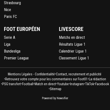
Strasbourg
Nice
Paris FC
FOOT EUROPÉEN
LIVESCORE
Serie A
Matchs en direct
Liga
Résultats Ligue 1
Bundesliga
Calendrier Ligue 1
Premier League
Classement Ligue 1
•
Mentions Légales - Confidentialité
Contact, recrutement et publicité
•
•
Retrouvez votre compte pour les commentaires sur Foot01
La rédaction
•
•
•
•
•
•
•
PSG transfert
Football
Match en direct
Youtube
Instagram
TikTok
Facebook
•
Sitemap
Powered by Newsifier