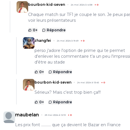
bourbon-kid-seven
24 mai 2024 à 4:08
+
0
Chaque match sur TF1 je coupe le son. Je peux p
voir leurs présentateurs
0
+
Répondre
zhangfei
24 mai 2024 à 9:49
+
0
perso j'adore l'option de prime qui te permet
d'enlever les commentaire t'a un peu l'impress
d'être au stade
0
+
Répondre
bourbon-kid-seven
24 mai 2024 à 13:45
+
0
Sérieux? Mais c'est trop bien ça!!!
0
+
Répondre
maubelan
23 mai 2024 à 12:13
+
0
Les prix font ........... que ça devient le Bazar en France