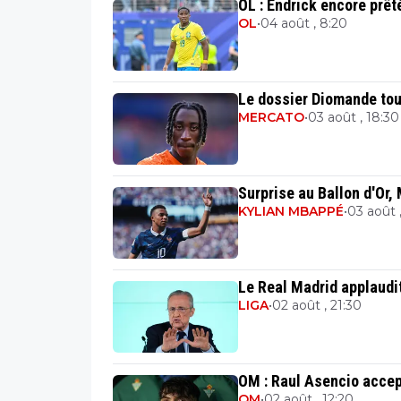
OL : Endrick encore prêt
OL
•
04 août , 8:20
Le dossier Diomande tour
MERCATO
•
03 août , 18:30
Surprise au Ballon d'Or,
KYLIAN MBAPPÉ
•
03 août ,
Le Real Madrid applaudit 
LIGA
•
02 août , 21:30
OM : Raul Asencio accep
OM
•
02 août , 12:20