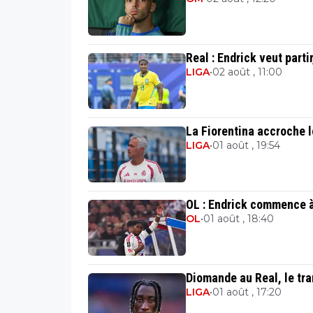
Real : Endrick veut parti
LIGA
•
02 août , 11:00
La Fiorentina accroche 
LIGA
•
01 août , 19:54
OL : Endrick commence à
OL
•
01 août , 18:40
Diomande au Real, le tr
LIGA
•
01 août , 17:20