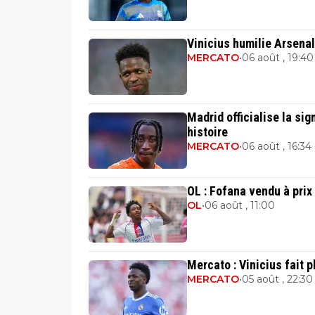
Vinicius humilie Arsenal
MERCATO
•
06 août , 19:40
Madrid officialise la si
histoire
MERCATO
•
06 août , 16:34
OL : Fofana vendu à prix 
OL
•
06 août , 11:00
Mercato : Vinicius fait p
MERCATO
•
05 août , 22:30