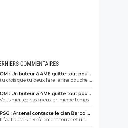
ERNIERS COMMENTAIRES
OM : Un buteur à 4ME quitte tout pour
signer à Marseille
tu crois que tu peux faire le fine bouche ?
tu mangeras la malbouffe qu'on te
OM : Un buteur à 4ME quitte tout pour
donnera. Point.
signer à Marseille
Vous meritez pas mieux en meme temps
PSG : Arsenal contacte le clan Barcola,
le feuilleton relancé
Il faut aussi un 9 sûrement torres et un
arrière droit ....doué tomas ajauro ou