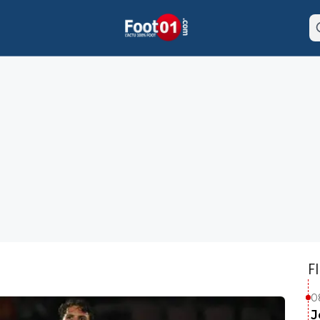
F
0
J