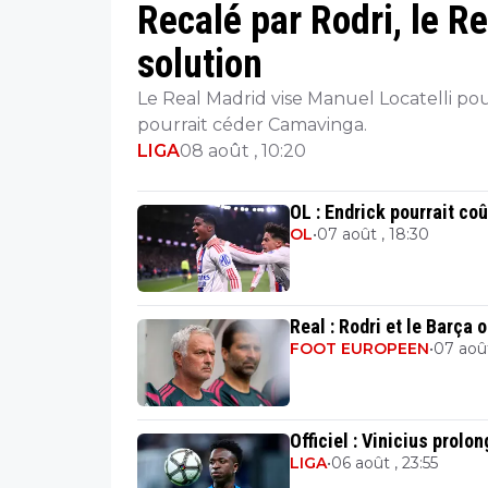
Recalé par Rodri, le R
solution
Le Real Madrid vise Manuel Locatelli pou
pourrait céder Camavinga.
LIGA
08 août , 10:20
OL : Endrick pourrait coû
OL
•
07 août , 18:30
Real : Rodri et le Barça
FOOT EUROPEEN
•
07 août
Officiel : Vinicius prolo
LIGA
•
06 août , 23:55