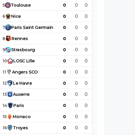
5
Toulouse
0
0
0
0
0
0
6
Nice
0
0
0
0
0
0
7
Paris
Saint
Germain
0
0
0
0
0
0
8
Rennes
0
0
0
0
0
0
9
Strasbourg
0
0
0
0
0
0
10
LOSC
Lille
0
0
0
0
0
0
11
Angers
SCO
0
0
0
0
0
0
12
Le
Havre
0
0
0
0
0
0
13
Auxerre
0
0
0
0
0
0
14
Paris
0
0
0
0
0
0
15
Monaco
0
0
0
0
0
0
16
Troyes
0
0
0
0
0
0