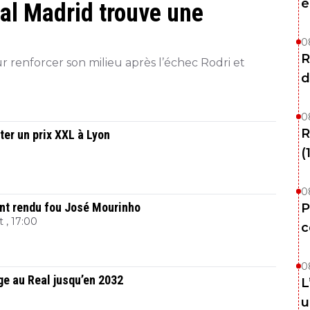
é
eal Madrid trouve une
0
R
r renforcer son milieu après l’échec Rodri et
d
0
R
ter un prix XXL à Lyon
(
0
 ont rendu fou José Mourinho
P
 , 17:00
c
0
nge au Real jusqu’en 2032
L
u