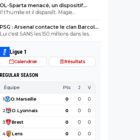
OL-Sparta menacé, un dispositif
ordonez
énorme mis en place
Il t’humilie et il disparaît.. Magie…
PSG : Arsenal contacte le clan Barcola,
le feuilleton relancé
Lui c'est SANS les 150 millions dans les
caisses...
Ligue 1
Calendrier
Résultats
REGULAR SEASON
Équipe
Pts
J
V
N
D
BP
B
1
O
.
Marseille
0
0
0
0
0
0
2
O
.
Lyonnais
0
0
0
0
0
0
3
Brest
0
0
0
0
0
0
4
Lens
0
0
0
0
0
0