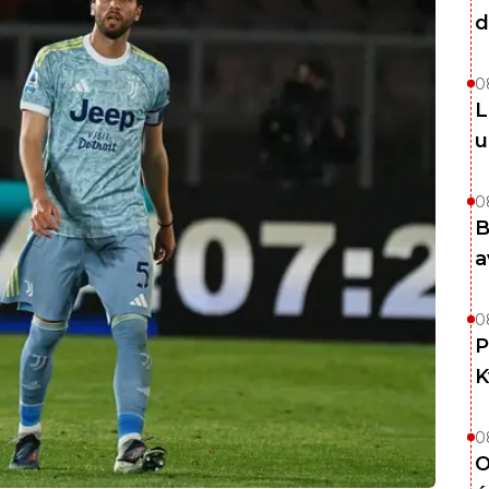
d
0
L
u
0
B
a
0
P
K
0
O