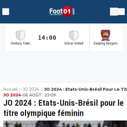
14:00
1
Horbury Town
Golcar United
Deeping Rangers
Accueil
JO 2024
JO 2024 : Etats-Unis-Brésil Pour Le Ti
JO 2024
•
06 AOÛT , 23:09
Olympique Féminin
JO 2024 : Etats-Unis-Brésil pour le
titre olympique féminin