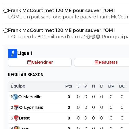
etait top mais depuis quelques match etait en dessus. 
Frank McCourt met 120 ME pour sauver l’OM !
et bon vent a lui pour le reste de sa carrière ...
L'OM.... un puit sans fond pour le pauvre Frank McCourt
Frank McCourt met 120 ME pour sauver l’OM !
L'OL a perdu 800 millions d'euros ? 😆🤣😂 Pourquoi pas un
milliard tant que tu y es ! ^^
Ligue 1
Calendrier
Résultats
REGULAR SEASON
Équipe
Pts
J
V
N
D
BP
BC
1
O
.
Marseille
0
0
0
0
0
0
0
2
O
.
Lyonnais
0
0
0
0
0
0
0
3
Brest
0
0
0
0
0
0
0
4
Lens
0
0
0
0
0
0
0