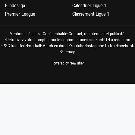
Bundesliga
Calendrier Ligue 1
Premier League
Classement Ligue 1
•
Mentions Légales - Confidentialité
Contact, recrutement et publicité
•
•
Retrouvez votre compte pour les commentaires sur Foot01
La rédaction
•
•
•
•
•
•
•
PSG transfert
Football
Match en direct
Youtube
Instagram
TikTok
Facebook
•
Sitemap
Powered by Newsifier