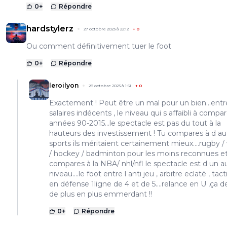
0
+
Répondre
hardstylerz
27 octobre 2023 à 22:12
+
0
Ou comment définitivement tuer le foot
0
+
Répondre
leroilyon
28 octobre 2023 à 1:51
+
0
Exactement ! Peut être un mal pour un bien…entre
salaires indécents , le niveau qui s affaibli à compa
années 90-2015…le spectacle est pas du tout à la
hauteurs des investissement ! Tu compares à d au
sports ils méritaient certainement mieux….rugby / 
/ hockey / badminton pour les moins reconnues et 
compares à la NBA/ nhl/nfl le spectacle est d un a
niveau….le foot entre l anti jeu , arbitre eclaté , tac
en défense 1ligne de 4 et de 5….relance en U ,ça d
de plus en plus emmerdant !!
0
+
Répondre