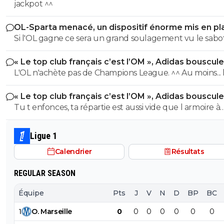
PSG
jackpot ^^
OL-Sparta menacé, un dispositif énorme mis en pl
Si l'OL gagne ce sera un grand soulagement vu le sab
incroyable du farfelu sans froc Fonseca au match allé. S
« Le top club français c’est l’OM », Adidas bouscule
perd ce sera aussi une grande victoire et une énorme
PSG
L'OL n'achète pas de Champions League. ^^ Au moins... l'OM a
délivrance avec un possible licenciement de ce clown.
un point commun avec le PSG. Mdr Adidas ne se trompe pas
« Le top club français c’est l’OM », Adidas bouscule
avec l'OL qui est une valeur sûre... contrairement à l'OM
PSG
Tu t enfonces, ta répartie est aussi vide que l armoire à
trophées de ton club depuis 15 piges, t es juste une gr
gueule arrogante se pensant plus intelligent que les a
Ligue 1
alors que t es juste un pauvre clown empafé mdr
Calendrier
Résultats
REGULAR SEASON
Équipe
Pts
J
V
N
D
BP
BC
1
O
.
Marseille
0
0
0
0
0
0
0