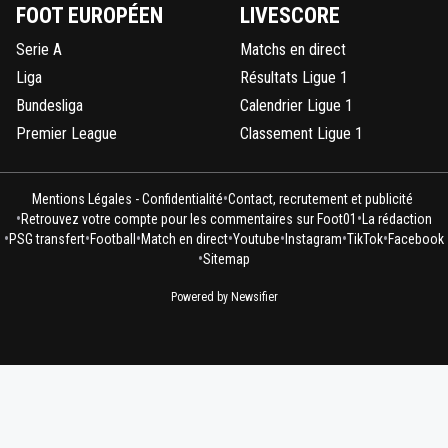
FOOT EUROPÉEN
LIVESCORE
Serie A
Matchs en direct
Liga
Résultats Ligue 1
Bundesliga
Calendrier Ligue 1
Premier League
Classement Ligue 1
•
Mentions Légales - Confidentialité
Contact, recrutement et publicité
•
•
Retrouvez votre compte pour les commentaires sur Foot01
La rédaction
•
•
•
•
•
•
•
PSG transfert
Football
Match en direct
Youtube
Instagram
TikTok
Facebook
•
Sitemap
Powered by Newsifier