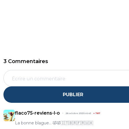
3 Commentaires
PUBLIER
flaco75-reviens-l-o
28 octobre 2023 à 6:43
+
787
La bonne blague… 🤣🤣🇮🇹🇧🇷🇫🇷🇺🇦