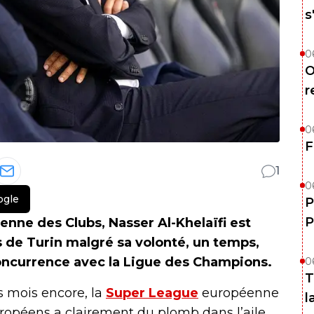
s
0
O
r
0
F
1
0
ogle
P
P
enne des Clubs, Nasser Al-Khelaïfi est
s de Turin malgré sa volonté, un temps,
oncurrence avec la Ligue des Champions.
0
T
s mois encore, la
Super League
européenne
l
uropéens a clairement du plomb dans l’aile.