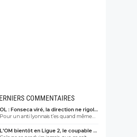
ERNIERS COMMENTAIRES
OL : Fonseca viré, la direction ne rigole
plus
Pour un anti lyonnais t’es quand même
sacrément impliqué.
L'OM bientôt en Ligue 2, le coupable a
un nom