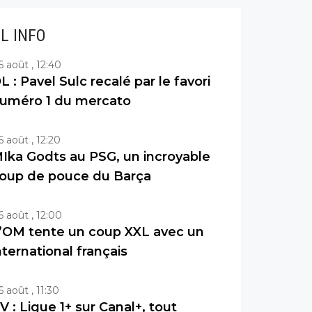
IL INFO
6 août , 12:40
L : Pavel Sulc recalé par le favori
uméro 1 du mercato
6 août , 12:20
Ika Godts au PSG, un incroyable
oup de pouce du Barça
6 août , 12:00
’OM tente un coup XXL avec un
nternational français
6 août , 11:30
V : Ligue 1+ sur Canal+, tout