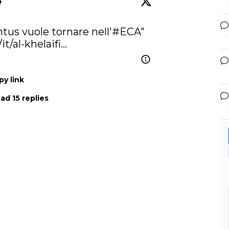
ntus
 vuole tornare nell'
#ECA
" 
t/al-khelaifi…
py link
ad 15 replies