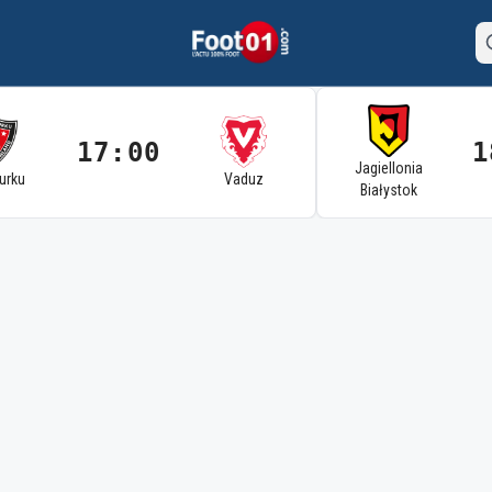
17:00
1
Jagiellonia
Turku
Vaduz
Białystok