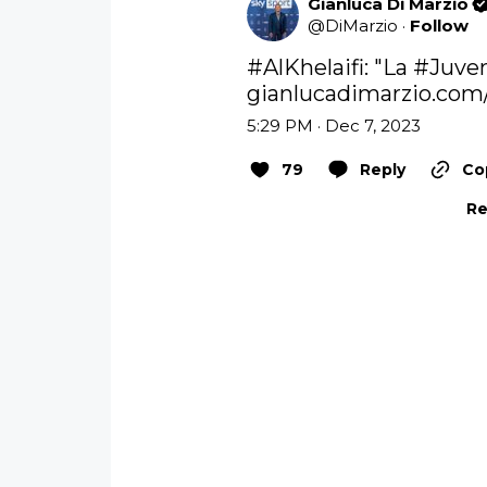
Gianluca Di Marzio
@
DiMarzio
·
Follow
#AlKhelaifi
: "La 
#Juve
gianlucadimarzio.com/i
5:29 PM · Dec 7, 2023
79
Reply
Co
Re