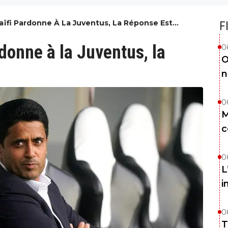
aïfi Pardonne À La Juventus, La Réponse Est
F
donne à la Juventus, la
0
O
n
0
M
c
0
L
i
0
T