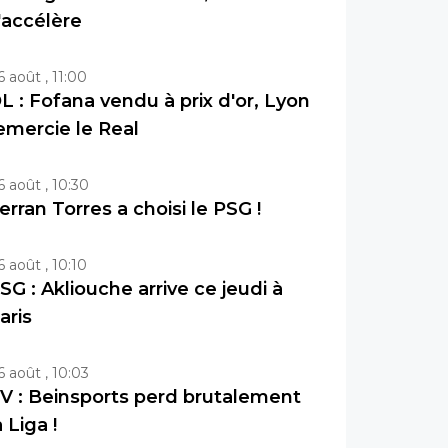
'accélère
6 août , 11:00
L : Fofana vendu à prix d'or, Lyon
emercie le Real
6 août , 10:30
erran Torres a choisi le PSG !
6 août , 10:10
SG : Akliouche arrive ce jeudi à
aris
6 août , 10:03
V : Beinsports perd brutalement
a Liga !