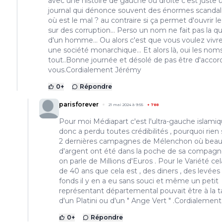
avec une histoire de gauche ou droite c'est juste 
journal qui dénonce souvent des énormes scandales
où est le mal ? au contraire si ça permet d'ouvrir l
sur des corruption... Perso un nom ne fait pas la qu
d'un homme... Ou alors c'est que vous voulez vivr
une société monarchique... Et alors là, oui les nom
tout..Bonne journée et désolé de pas être d'accor
vous.Cordialement Jérémy
0
+
Répondre
parisforever
21 mai 2024 à 9:55
+
788
Pour moi Médiapart c'est l'ultra-gauche islami
donc a perdu toutes crédibilités , pourquoi rien 
2 dernières campagnes de Mélenchon où bea
d'argent ont été dans la poche de sa compagne
on parle de Millions d'Euros . Pour le Variété cela
de 40 ans que cela est , des diners , des levées
fonds il y en a eu sans souci et même un petit
représentant départemental pouvait être à la t
d'un Platini ou d'un " Ange Vert " .Cordialement 
0
+
Répondre