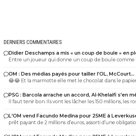
DERNIERS COMMENTAIRES
Didier Deschamps a mis « un coup de boule » en pl
Mondial
Entre un joueur qui donne un coup de boule comme 
sélectionneur en poste, et la critique sur l' arrbitrage il y
OM : Des médias payés pour tailler l’OL, McCourt
une sacré différence, l'arbitre n'a pas reçu de coup par
accusé
😂😂 Et la marmotte elle met le chocolat dans le papier
contre l' Italien lui oui Quel exemple pour les jeunes
pauvre foutre0. Les cons, ça ose tout, c'est même à ça 
poussent que de mettre un sélectionneur comme celu
PSG : Barcola arrache un accord, Al-Khelaifi s'en m
les reconnaît.
vient d'être nommé !
Il faut tenir bon. Ils vont les lâcher les 150 millions, les r
!!
L'OM vend Facundo Medina pour 25ME à Leverkus
prêt payant de 2 millions d’euros, assorti d’une obligati
d’achat fixée à 18 millions, à laquelle s’ajoutent 2 million