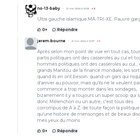
no-13-baby
21 mai 2024 à 15:05
+
3
Ultra gauche islamique.MA-TRI-XE. Pauvre gar
0
+
Répondre
jerem-bourne
21 mai 2024 à 12:07
+
1
Après selon mon point de vue en tout cas, tous
partis politiques ont des casseroles au cul et to
hommes politiques ont des casseroles au cul... 
grands Manitou de la finance mondiale, les sor
quand ils en ont besoin. quand un gars qui risq
d'arriver au pouvoir, mais qu'ils ne le veulent pa
commence a trop monter dans les sondages,
bizarrement il y a toujours un super scoop qui so
donc Mélenchon ou un autre, c'est tous des
corrompus de A à Z. de toute façon la politique
qu'une histoire de mensonges et de beaux dis
mes yeux du moins
0
+
Répondre