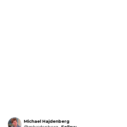
Michael Hajdenberg
@
mhajdenberg
·
Follow