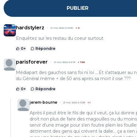
PUBLIER
hardstylerz
21 mai 2024 à 10:30
+
0
Enquêtez sur les restau du coeur surtout
0
+
Répondre
parisforever
21 mai 2024 à 6:18
+
788
Médiapart des gauchos sans foi ni loi ....Et s'attaquer au
du Général même + de 50 ans après sa mort il ose ???
0
+
Répondre
jerem-bourne
21 mai 2024 à 9:38
+
1
Après il peut être le fils de qui il veut, ça lui donne 
droit non plus de faire des magouilles ou du moins
servir d'une image pour s'en foutre plein les fouille
détriment des gens qui crèvent la dalle... ça a rien 