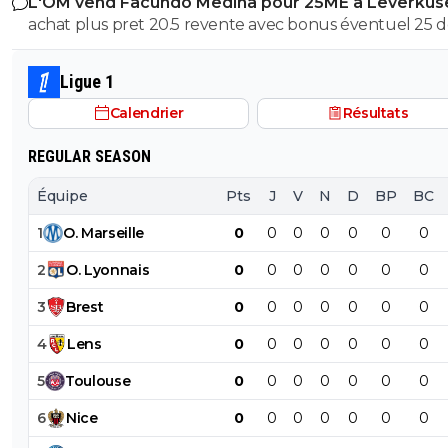
L'OM vend Facundo Medina pour 25ME à Leverkus
bonus facilement atteignables
achat plus pret 20.5 revente avec bonus éventuel 25 
aux max 4.5M ce n'est pas avec cela que tu vas renfloue
caisses
Ligue 1
Calendrier
Résultats
REGULAR SEASON
Équipe
Pts
J
V
N
D
BP
BC
1
O
.
Marseille
0
0
0
0
0
0
0
2
O
.
Lyonnais
0
0
0
0
0
0
0
3
Brest
0
0
0
0
0
0
0
4
Lens
0
0
0
0
0
0
0
5
Toulouse
0
0
0
0
0
0
0
6
Nice
0
0
0
0
0
0
0