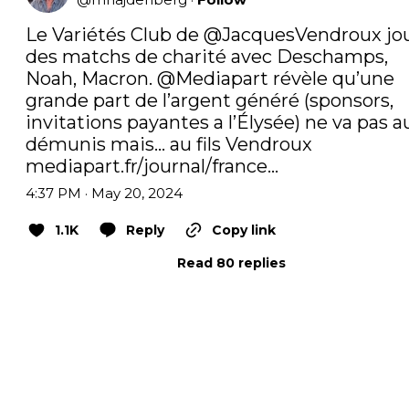
Le Variétés Club de ⁦
@JacquesVendroux
⁩ jo
des matchs de charité avec Deschamps, 
Noah, Macron. ⁦
@Mediapart
⁩ révèle qu’une 
grande part de l’argent généré (sponsors, 
invitations payantes a l’Élysée) ne va pas au
démunis mais… au fils Vendroux 
mediapart.fr/journal/france…
4:37 PM · May 20, 2024
1.1K
Reply
Copy link
Read 80 replies