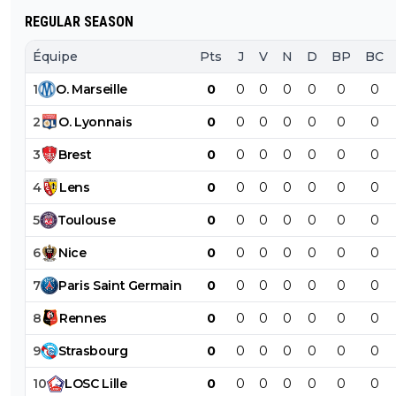
REGULAR SEASON
Équipe
Pts
J
V
N
D
BP
BC
1
O
.
Marseille
0
0
0
0
0
0
0
2
O
.
Lyonnais
0
0
0
0
0
0
0
3
Brest
0
0
0
0
0
0
0
4
Lens
0
0
0
0
0
0
0
5
Toulouse
0
0
0
0
0
0
0
6
Nice
0
0
0
0
0
0
0
7
Paris
Saint
Germain
0
0
0
0
0
0
0
8
Rennes
0
0
0
0
0
0
0
9
Strasbourg
0
0
0
0
0
0
0
10
LOSC
Lille
0
0
0
0
0
0
0