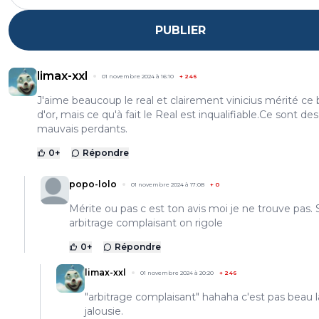
PUBLIER
limax-xxl
01 novembre 2024 à 16:10
+
246
J'aime beaucoup le real et clairement vinicius mérité ce 
d'or, mais ce qu'à fait le Real est inqualifiable.Ce sont des
mauvais perdants.
0
+
Répondre
popo-lolo
01 novembre 2024 à 17:08
+
0
Mérite ou pas c est ton avis moi je ne trouve pas. 
arbitrage complaisant on rigole
0
+
Répondre
limax-xxl
01 novembre 2024 à 20:20
+
246
"arbitrage complaisant" hahaha c'est pas beau l
jalousie.