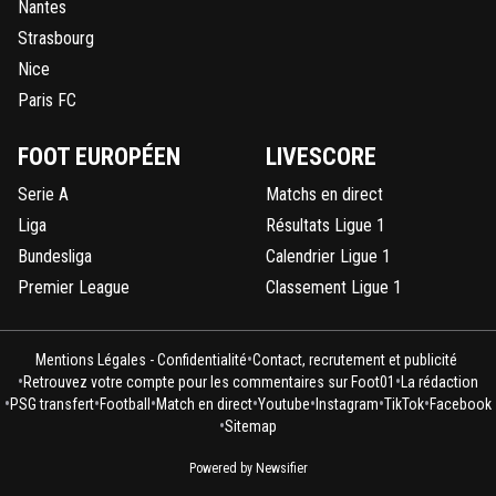
Nantes
Strasbourg
Nice
Paris FC
FOOT EUROPÉEN
LIVESCORE
Serie A
Matchs en direct
Liga
Résultats Ligue 1
Bundesliga
Calendrier Ligue 1
Premier League
Classement Ligue 1
•
Mentions Légales - Confidentialité
Contact, recrutement et publicité
•
•
Retrouvez votre compte pour les commentaires sur Foot01
La rédaction
•
•
•
•
•
•
•
PSG transfert
Football
Match en direct
Youtube
Instagram
TikTok
Facebook
•
Sitemap
Powered by Newsifier