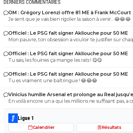
DERNIERS COMMENTAIRES
OM : Grégory Lorenzi offre 81 ME à Frank McCourt
Je sent que je vais bien rigoler la saison à venir…😂😂😂
Officiel : Le PSG fait signer Akliouche pour 50 ME
Mon pauvre, ton obsession a vouloir te justifier sur cha
commentaire 🤣😂😂 Tu aurais la queue d'un chat qui s
Officiel : Le PSG fait signer Akliouche pour 50 ME
de bouche et on t'accuserait de l'avoir mangé que tu ni
Tu sais, les fouines ça mange les rats ! 😋😋
encore....mdr
Officiel : Le PSG fait signer Akliouche pour 50 ME
Tu es vraiment une baltringue ! 😂😂😂
Vinicius humilie Arsenal et prolonge au Real jusqu’
2032
En voilà encore un a qui les millions ne suffisant pas, a 
sur son club pour en récupérer quelques uns de plus.
mec pareil me pue au nez...Reste au Réal et continue a
Ligue 1
pourrir le vestiaire !
Calendrier
Résultats