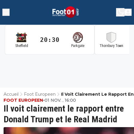
20:30
2
Sheffield
Parkgate
Thornbury Town
Accueil
Foot Europeen
Il Voit Clairement Le Rapport En
FOOT EUROPEEN
•
01 NOV. , 16:00
Donald Trump Et Le Real Madri
Il voit clairement le rapport entre
Donald Trump et le Real Madrid