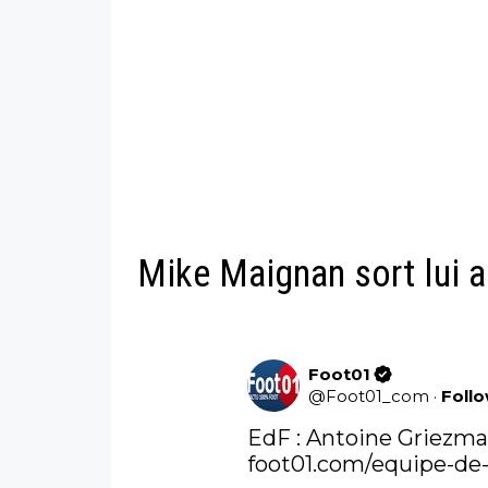
Mike Maignan sort lui a
Foot01
@
Foot01_com
·
Foll
foot01.com/equipe-de-