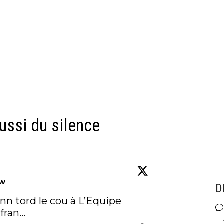
ussi du silence
ow
D
EdF : Antoine Griezmann tord le cou à L’Equipe 
fran…