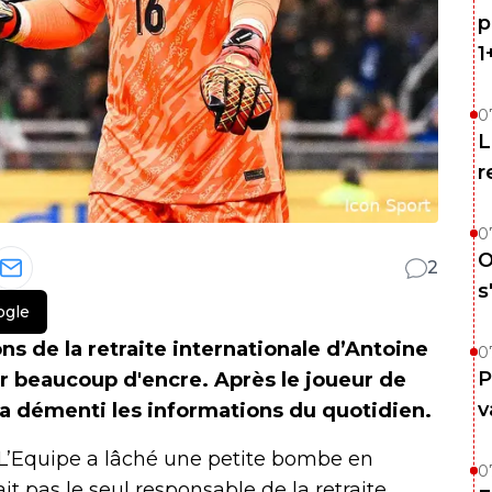
p
1
0
L
r
0
O
2
s
ogle
ons de la retraite internationale d’Antoine
0
P
 beaucoup d'encre. Après le joueur de
v
i a démenti les informations du quotidien.
l L’Equipe a lâché une petite bombe en
0
t pas le seul responsable de la retraite