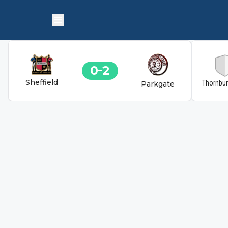
0
2
Sheffield
Thornbu
Parkgate