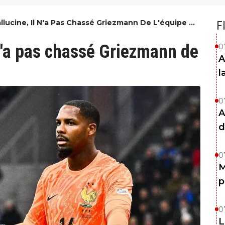
llucine, Il N'a Pas Chassé Griezmann De L'équipe De
F
n'a pas chassé Griezmann de
0
A
l
0
A
d
0
M
p
0
L