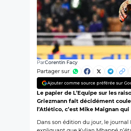
Corentin Facy
Par
Partager sur
Ajouter comme source préférée sur Go
Le papier de L’Equipe sur les rais
Griezmann fait décidément couler
l’Atlético, c’est Mike Maignan qu
Dans son édition du jour, le journa
expliquant que Kylian Mbappé n’étai