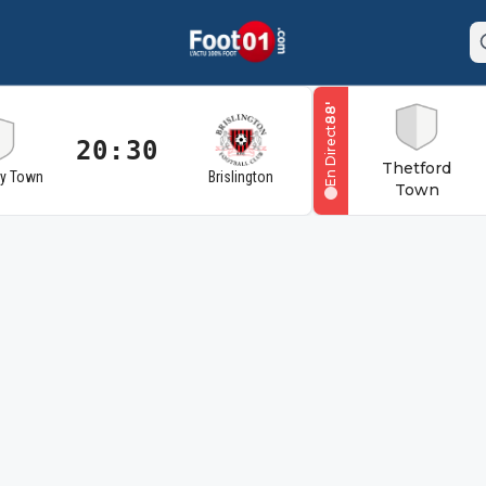
'
88
En Direct
20:30
Thetford
ry Town
Brislington
Town