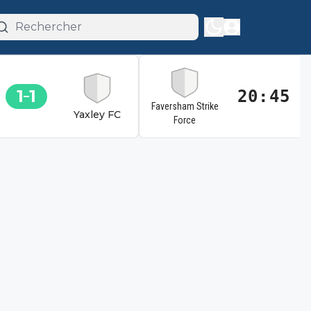
1
1
20:45
Faversham Strike
Yaxley FC
Force