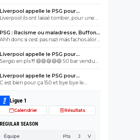
Rennes ou de lille a savoir vendre tes
Liverpool appelle le PSG pour
meilleur éléments chaques année pour
renoncer à Barcola
Liverpool ils ont laissé tomber, pour une
pouvoir justement t'auto suffire .. perso
autre piste
non merci je préfère etre ambitieux
PSG : Racisme ou maladresse, Buffon
garder les meilleurs éléments et envoyer
écarte Suzuki
Ahh donc si cest pas nazi mais fachos alors
la caillasse quitte a se tromper de temps
ca va....ca passe ..
en temps ca arrive... mais mac court na pas
Liverpool appelle le PSG pour
les épaules pour L'OM il aurait du
renoncer à Barcola
Sergio en pls !!!! 😄😄😄😄😄 50 bar vendu
racheter nantes ou nice ou bordeaux pas
150 !!!!
L'OM ..
Liverpool appelle le PSG pour
renoncer à Barcola
C est bien pour ça 150 et bye bye le
remplaçant de doué krava.. superbe
vente acheter 50bar 😁😄
Ligue 1
Calendrier
Résultats
REGULAR SEASON
Équipe
Pts
J
V
N
D
BP
B