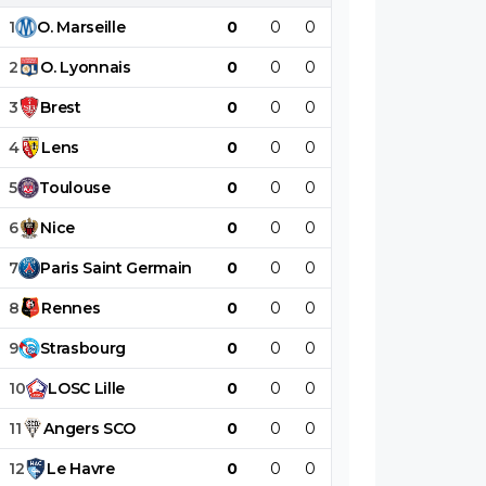
1
O
.
Marseille
0
0
0
0
0
0
2
O
.
Lyonnais
0
0
0
0
0
0
3
Brest
0
0
0
0
0
0
4
Lens
0
0
0
0
0
0
5
Toulouse
0
0
0
0
0
0
6
Nice
0
0
0
0
0
0
7
Paris
Saint
Germain
0
0
0
0
0
0
8
Rennes
0
0
0
0
0
0
9
Strasbourg
0
0
0
0
0
0
10
LOSC
Lille
0
0
0
0
0
0
11
Angers
SCO
0
0
0
0
0
0
12
Le
Havre
0
0
0
0
0
0