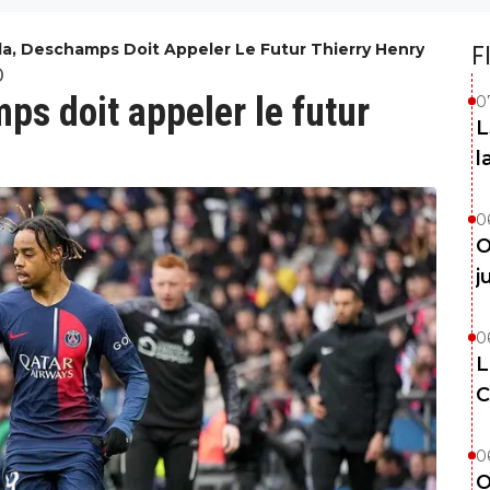
ola, Deschamps Doit Appeler Le Futur Thierry Henry
F
0
ps doit appeler le futur
0
L
l
0
O
j
0
L
C
0
O