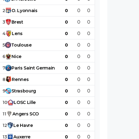
2
O
.
Lyonnais
0
0
0
0
0
0
3
Brest
0
0
0
0
0
0
4
Lens
0
0
0
0
0
0
5
Toulouse
0
0
0
0
0
0
6
Nice
0
0
0
0
0
0
7
Paris
Saint
Germain
0
0
0
0
0
0
8
Rennes
0
0
0
0
0
0
9
Strasbourg
0
0
0
0
0
0
10
LOSC
Lille
0
0
0
0
0
0
11
Angers
SCO
0
0
0
0
0
0
12
Le
Havre
0
0
0
0
0
0
13
Auxerre
0
0
0
0
0
0