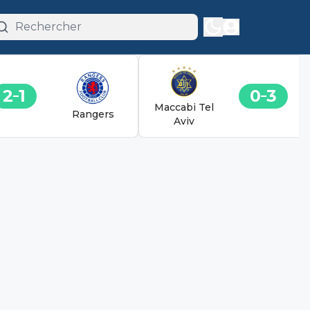
2
1
0
3
Maccabi Tel
Rangers
Aviv