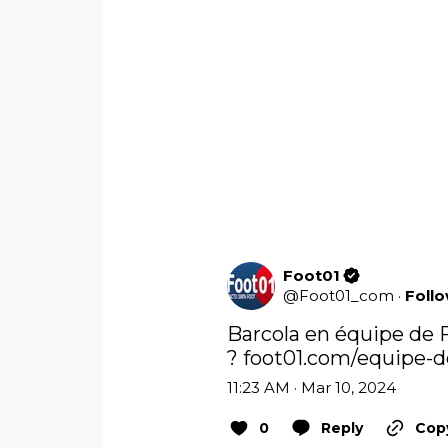
Foot01
@
Foot01_com
·
Foll
Barcola en équipe de 
? 
foot01.com/equipe-d
11:23 AM · Mar 10, 2024
0
Reply
Copy