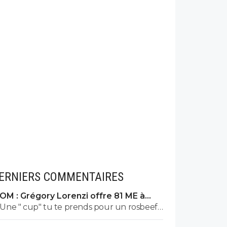
ERNIERS COMMENTAIRES
OM : Grégory Lorenzi offre 81 ME à
Frank McCourt
Une " cup" tu te prends pour un rosbeef
? Lol