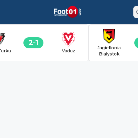
2
1
Jagiellonia
Turku
Vaduz
Białystok