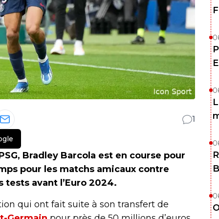
F
0
P
E
0
L
m
1
ogle
0
R
 PSG, Bradley Barcola est en course pour
B
hamps pour les matchs amicaux contre
rs tests avant l’Euro 2024.
0
n qui ont fait suite à son transfert de
O
nt-Germain
pour près de 50 millions d’euros,