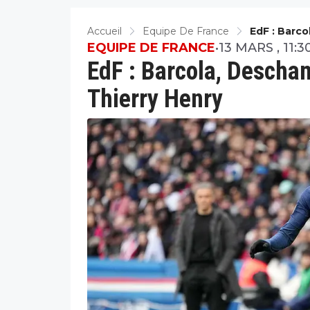
Accueil
Equipe De France
EdF : Barc
EQUIPE DE FRANCE
•
13 MARS , 11:3
EdF : Barcola, Descham
Thierry Henry