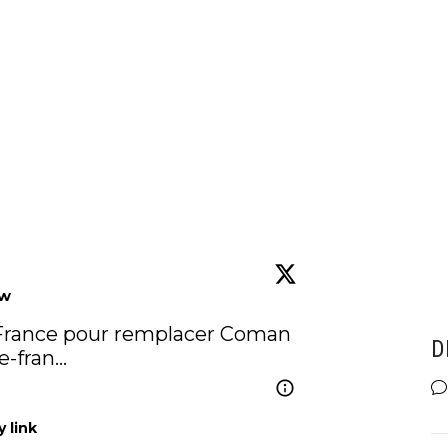
ow
France pour remplacer Coman 
D
e-fran…
 link