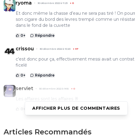
ryoma
30 décembre 2022 à 11:23
+
0
Et donc même la chasse d’eau ne sera pas tiré ! On pourr
son cigare du bord des levres trempé comme un résista
dans le fond de la cuvette
0
+
Répondre
crissou
30 décembre 2022 à 10:20
+
97
c'est donc pour ça, effectivement messi avait un contrat
ficelé
0
+
Répondre
serviet
30 décembre 2022 à 9:55
+
0
Les affaires sont les affaires 🥂
AFFICHER PLUS DE COMMENTAIRES
0
+
Répondre
tybalt
Articles Recommandés
30 décembre 2022 à 9:20
+
1