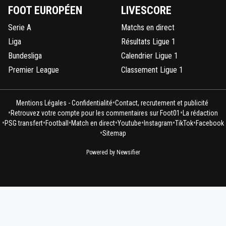
FOOT EUROPÉEN
LIVESCORE
Serie A
Matchs en direct
Liga
Résultats Ligue 1
Bundesliga
Calendrier Ligue 1
Premier League
Classement Ligue 1
•
Mentions Légales - Confidentialité
Contact, recrutement et publicité
•
•
Retrouvez votre compte pour les commentaires sur Foot01
La rédaction
•
•
•
•
•
•
•
PSG transfert
Football
Match en direct
Youtube
Instagram
TikTok
Facebook
•
Sitemap
Powered by Newsifier