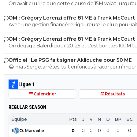
Aguerd
On avait cru lire que cette clause de 15M valait jusqu'au
juillet. ?
OM : Grégory Lorenzi offre 81 ME à Frank McCourt
Avec une gestion financière rigoureuse le club pourrai
envisager une capitalisation supérieure au 1,2 milliards
OM : Grégory Lorenzi offre 81 ME à Frank McCourt
comme base de négociation avec l’Arabie Saoudite!
On dégage Balerdi pour 20-25 et c'est bon, tes 100M tu les
as. Faut quand-même virer kondogbia avec sa charrette et
Officiel : Le PSG fait signer Akliouche pour 50 ME
ses 500K mensuels, ça ne sera pas une perte.. Du coup, on
😂 mais Serge, arrêtes, tu t enfonces à raconter n’impor
pourra garder Aguerd, Hojberg weah, Emerson, Paixao et
quoi, tu supposes de la merde, ça fait un peu plus de 2
Gouiri, ce qui fait 1 joueur expérimenté par poste. Si Lorenzi
que Paris suit akliouche et c est pour ça qu il ne voulai
nous fait un recrutement malin , on pourrait faire une 
Ligue 1
Paris après Monaco. Paris le prend cet été car il était e
potable.
Calendrier
Résultats
trop cher l été dernier, qu une place s est libérée avec 
départ de lee et qu il a le profil recherché de milieu hy
REGULAR SEASON
avec des stats de plus de 20 passes et plus de 10 buts 
matchs, sans parler de sa dernière campagne de ldc où i
Équipe
Pts
J
V
N
D
BP
BC
plutôt très bien joué.
1
O
.
Marseille
0
0
0
0
0
0
0